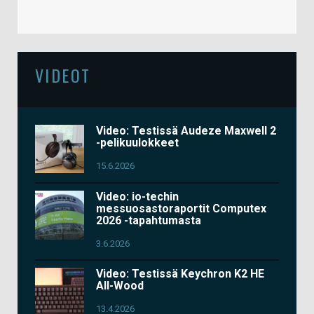
VIDEOT
Video: Testissä Audeze Maxwell 2
-pelikuulokkeet
15.6.2026
Video: io-techin
messuosastoraportit Computex
2026 -tapahtumasta
3.6.2026
Video: Testissä Keychron K2 HE
All-Wood
13.4.2026