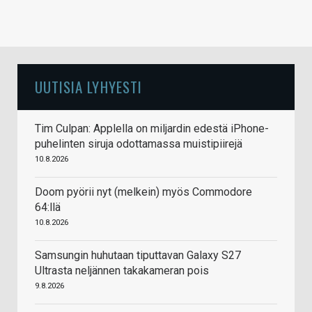
UUTISIA LYHYESTI
Tim Culpan: Applella on miljardin edestä iPhone-
puhelinten siruja odottamassa muistipiirejä
10.8.2026
Doom pyörii nyt (melkein) myös Commodore
64:llä
10.8.2026
Samsungin huhutaan tiputtavan Galaxy S27
Ultrasta neljännen takakameran pois
9.8.2026