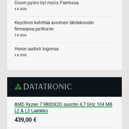
Doom pyörii nyt myös Paintissa
6.8.2026
Keychron kehittää avoimen lähdekoodin
firmwarea pelihiiriin
5.8.2026
Honor uudisti logonsa
5.8.2026
AMD Ryzen 7 9800X3D suoritin 4,7 GHz 104 MB
L2 & L3 Laatikko
439,00 €