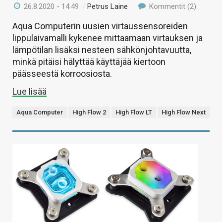
26.8.2020 - 14:49
/
Petrus Laine
Kommentit (2)
Aqua Computerin uusien virtaussensoreiden
lippulaivamalli kykenee mittaamaan virtauksen ja
lämpötilan lisäksi nesteen sähkönjohtavuutta,
minkä pitäisi hälyttää käyttäjää kiertoon
päässeestä korroosiosta.
Lue lisää
Aqua Computer
High Flow 2
High Flow LT
High Flow Next