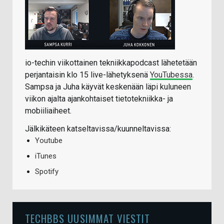
io-techin viikottainen tekniikkapodcast lähetetään
perjantaisin klo 15 live-lähetyksenä
YouTubessa
.
Sampsa ja Juha käyvät keskenään läpi kuluneen
viikon ajalta ajankohtaiset tietotekniikka- ja
mobiiliaiheet.
Jälkikäteen katseltavissa/kuunneltavissa:
Youtube
iTunes
Spotify
TECHBBS UUSIMMAT VIESTIT