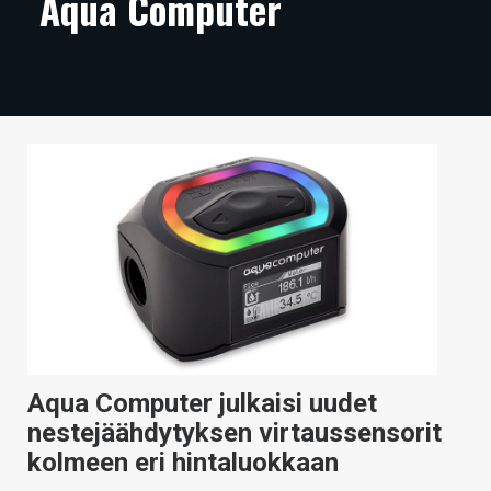
Aqua Computer
ARTIKKELIT
VIDEOT
TECHBBS
TIETOA
HINTA.FI
KAUPPA
VAIHDA TEEMA
Aqua Computer julkaisi uudet
HAKU
nestejäähdytyksen virtaussensorit
kolmeen eri hintaluokkaan