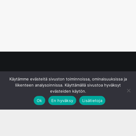
© S&J Media Oy
Käytämme evästeitä sivuston toiminnoissa, ominaisuuksissa ja
liikenteen analysoinnissa. Käyttämällä sivustoa hyväksyt
evästeiden käytön.
Ok
En hyväksy
Lisätietoja
;