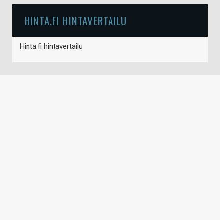
HINTA.FI HINTAVERTAILU
Hinta.fi hintavertailu