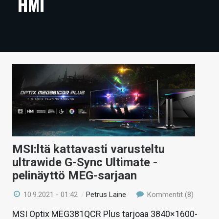
HMI
ARTIKKELIT
VIDEOT
TECHBBS
TIETOA
HINTA.FI
KAUPPA
VAIHDA TEEMA
MSI:ltä kattavasti varusteltu
ultrawide G-Sync Ultimate -
pelinäyttö MEG-sarjaan
HAKU
10.9.2021 - 01:42
/
Petrus Laine
Kommentit (8)
MSI Optix MEG381QCR Plus tarjoaa 3840×1600-