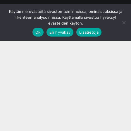
© S&J Media Oy
Käytämme evästeitä sivuston toiminnoissa, ominaisuuksissa ja
liikenteen analysoinnissa. Käyttämällä sivustoa hyväksyt
evästeiden käytön.
Ok
En hyväksy
Lisätietoja
;