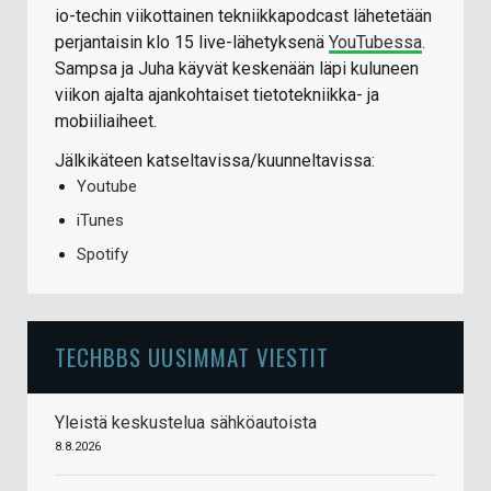
io-techin viikottainen tekniikkapodcast lähetetään
perjantaisin klo 15 live-lähetyksenä
YouTubessa
.
Sampsa ja Juha käyvät keskenään läpi kuluneen
viikon ajalta ajankohtaiset tietotekniikka- ja
mobiiliaiheet.
Jälkikäteen katseltavissa/kuunneltavissa:
Youtube
iTunes
Spotify
TECHBBS UUSIMMAT VIESTIT
Yleistä keskustelua sähköautoista
8.8.2026