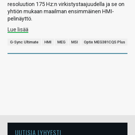
resoluution 175 Hz:n virkistystaajuudella ja se on
yhtiön mukaan maailman ensimmäinen HMI-
pelinäyttö.
Lue lisää
G-Sync Ultimate
HMI
MEG
MSI
Optix MEG381CQS Plus
UUTISIA LYHYESTI