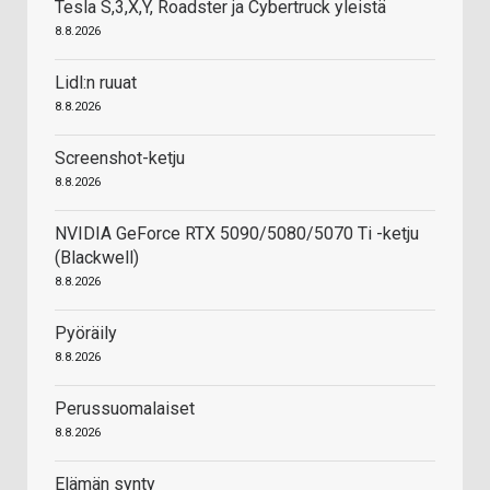
Tesla S,3,X,Y, Roadster ja Cybertruck yleistä
8.8.2026
Lidl:n ruuat
8.8.2026
Screenshot-ketju
8.8.2026
NVIDIA GeForce RTX 5090/5080/5070 Ti -ketju
(Blackwell)
8.8.2026
Pyöräily
8.8.2026
Perussuomalaiset
8.8.2026
Elämän synty