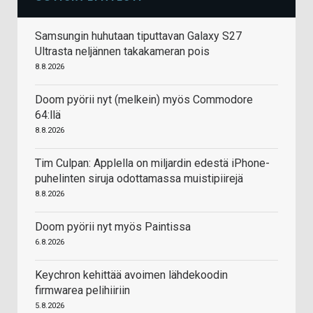
Samsungin huhutaan tiputtavan Galaxy S27
Ultrasta neljännen takakameran pois
8.8.2026
Doom pyörii nyt (melkein) myös Commodore
64:llä
8.8.2026
Tim Culpan: Applella on miljardin edestä iPhone-
puhelinten siruja odottamassa muistipiirejä
8.8.2026
Doom pyörii nyt myös Paintissa
6.8.2026
Keychron kehittää avoimen lähdekoodin
firmwarea pelihiiriin
5.8.2026