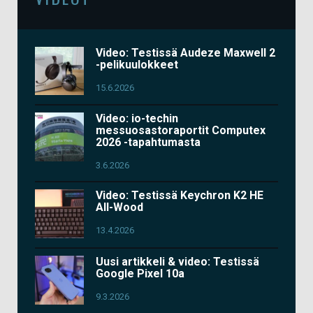
Video: Testissä Audeze Maxwell 2
-pelikuulokkeet
15.6.2026
Video: io-techin
messuosastoraportit Computex
2026 -tapahtumasta
3.6.2026
Video: Testissä Keychron K2 HE
All-Wood
13.4.2026
Uusi artikkeli & video: Testissä
Google Pixel 10a
9.3.2026