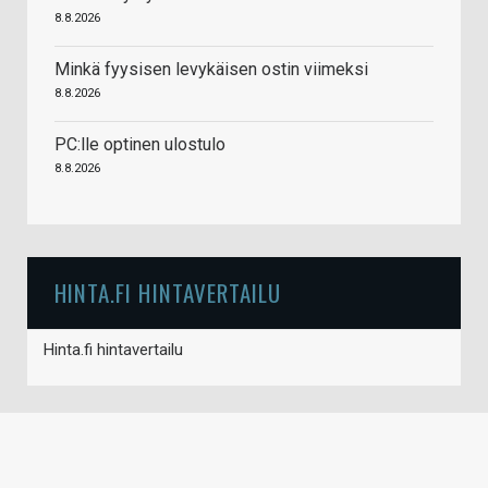
8.8.2026
Minkä fyysisen levykäisen ostin viimeksi
8.8.2026
PC:lle optinen ulostulo
8.8.2026
HINTA.FI HINTAVERTAILU
Hinta.fi hintavertailu