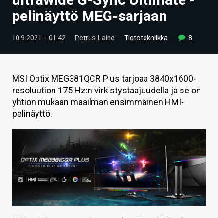
ARTIKKELIT
pelinäyttö MEG-sarjaan
VIDEOT
10.9.2021 - 01:42
Petrus Laine
Tietotekniikka
8
TECHBBS
TIETOA
MSI Optix MEG381QCR Plus tarjoaa 3840x1600-
resoluution 175 Hz:n virkistystaajuudella ja se on
HINTA.FI
yhtiön mukaan maailman ensimmäinen HMI-
pelinäyttö.
KAUPPA
VAIHDA TEEMA
HAKU