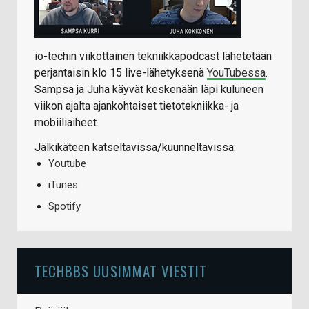
io-techin viikottainen tekniikkapodcast lähetetään
perjantaisin klo 15 live-lähetyksenä
YouTubessa
.
Sampsa ja Juha käyvät keskenään läpi kuluneen
viikon ajalta ajankohtaiset tietotekniikka- ja
mobiiliaiheet.
Jälkikäteen katseltavissa/kuunneltavissa:
Youtube
iTunes
Spotify
TECHBBS UUSIMMAT VIESTIT