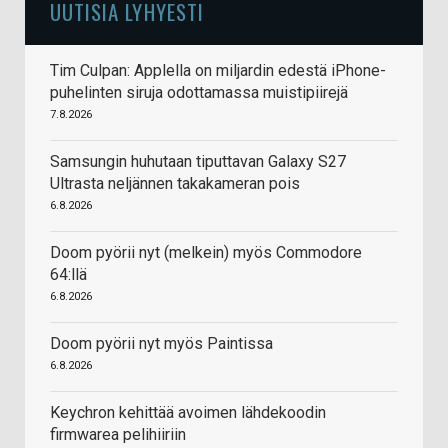
UUTISIA LYHYESTI
Tim Culpan: Applella on miljardin edestä iPhone-
puhelinten siruja odottamassa muistipiirejä
7.8.2026
Samsungin huhutaan tiputtavan Galaxy S27
Ultrasta neljännen takakameran pois
6.8.2026
Doom pyörii nyt (melkein) myös Commodore
64:llä
6.8.2026
Doom pyörii nyt myös Paintissa
6.8.2026
Keychron kehittää avoimen lähdekoodin
firmwarea pelihiiriin