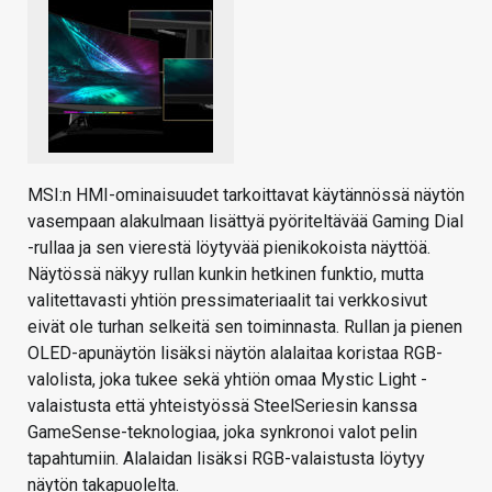
MSI:n HMI-ominaisuudet tarkoittavat käytännössä näytön
vasempaan alakulmaan lisättyä pyöriteltävää Gaming Dial
-rullaa ja sen vierestä löytyvää pienikokoista näyttöä.
Näytössä näkyy rullan kunkin hetkinen funktio, mutta
valitettavasti yhtiön pressimateriaalit tai verkkosivut
eivät ole turhan selkeitä sen toiminnasta. Rullan ja pienen
OLED-apunäytön lisäksi näytön alalaitaa koristaa RGB-
valolista, joka tukee sekä yhtiön omaa Mystic Light -
valaistusta että yhteistyössä SteelSeriesin kanssa
GameSense-teknologiaa, joka synkronoi valot pelin
tapahtumiin. Alalaidan lisäksi RGB-valaistusta löytyy
näytön takapuolelta.