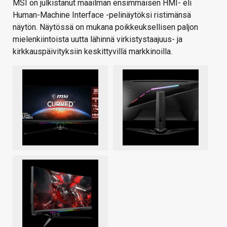
MSI on julkistanut maailman ensimmäisen HMI- eli
Human-Machine Interface -pelinäytöksi ristimänsä
näytön. Näytössä on mukana poikkeuksellisen paljon
mielenkiintoista uutta lähinnä virkistystaajuus- ja
kirkkauspäivityksiin keskittyvillä markkinoilla.