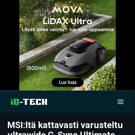
MSI:ltä kattavasti varusteltu
UUTISET
ultrawide G-Sync Ultimate -