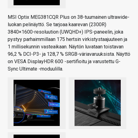
MSI Optix MEG381CQR Plus on 38-tuumainen ultrawide-
luokan pelinäyttö. Se tarjoaa kaarevan (2300R)
3840×1600-resoluution (UWQHD+) IPS-paneelin, joka
pystyy parhaimmillaan 175 hertsin virkistystaajuuteen ja
1 millisekunnin vasteaikaan. Näytön luvataan toistavan
96,2 % DCI-P3- ja 128,7 % SRGB-väriavaruuksista. Näyttö
on VESA DisplayHDR 600 -sertifioitu ja varustettu G-
Sync Ultimate -moduulilla.