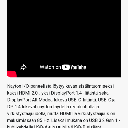
Näytön I/O-paneelista löytyy kuvan sisääntuomiseksi
kaksi HDMI 2.0-, yksi DisplayPort 1.4 -liitäntä sekä
DisplayPort Alt Modea tukeva USB-C-liitäntä. USB-C ja
DP 1.4 tukevat näyttöä täydellä resoluutiolla ja
virkistystaajuudella, mutta HDMI:llä virkistystaajuus on
maksimissaan 85 Hz. Lisäksi mukana on USB 3.2 Gen 1 -
hubi kahdella USB-A-ulostulolla (USB-B sisään),