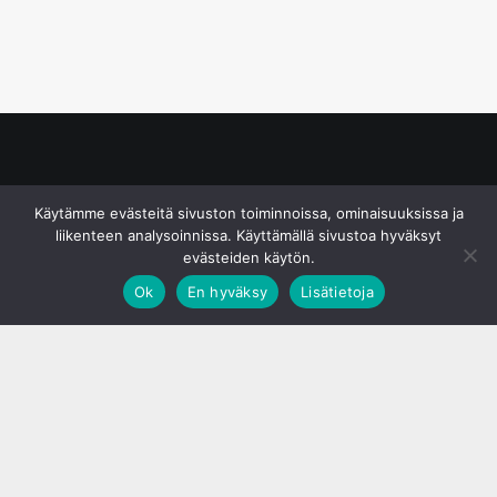
© S&J Media Oy
Käytämme evästeitä sivuston toiminnoissa, ominaisuuksissa ja
liikenteen analysoinnissa. Käyttämällä sivustoa hyväksyt
evästeiden käytön.
Ok
En hyväksy
Lisätietoja
;