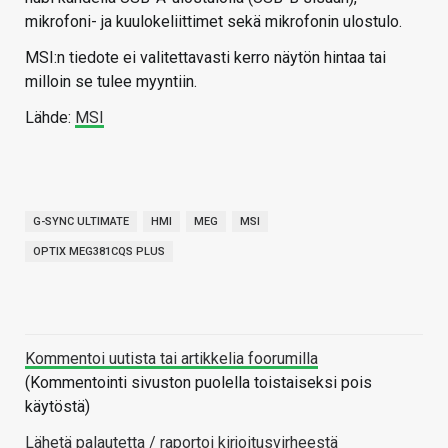
mikrofoni- ja kuulokeliittimet sekä mikrofonin ulostulo.
MSI:n tiedote ei valitettavasti kerro näytön hintaa tai
milloin se tulee myyntiin.
Lähde:
MSI
G-SYNC ULTIMATE
HMI
MEG
MSI
OPTIX MEG381CQS PLUS
Kommentoi uutista tai artikkelia foorumilla
(Kommentointi sivuston puolella toistaiseksi pois
käytöstä)
Lähetä palautetta / raportoi kirjoitusvirheestä