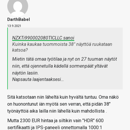
DarthBabel
13.9.2021
NZXTi990002080TICLLC sanoi
Kuinka kaukaa tuommoista 38" näyttöä ruukataan
katsoa?
Mietin tätä omaa työtilaa ja nyt on 27 tuuman näytöt
niin, että ojennetulla kädellä sormenpäät yltävät
näytön lasiin.
Napsauta laajentaaksesi…
Sitä katsotaan niin läheltä kuin hyvältä tuntuu. Oma näkö
on huonontunut iän myötä sen verran, että pidän 38"
työnäyttöä aika lailla niin lähellä kuin mahdollista
.
Mutta 2300 EUR hintaa ja siltikin vain "HDR" 600
sertifikaatti ja IPS-paneeli onnettomalla 1000:1