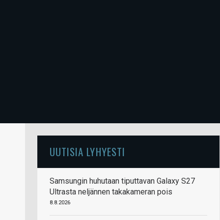
UUTISIA LYHYESTI
Samsungin huhutaan tiputtavan Galaxy S27
Ultrasta neljännen takakameran pois
8.8.2026