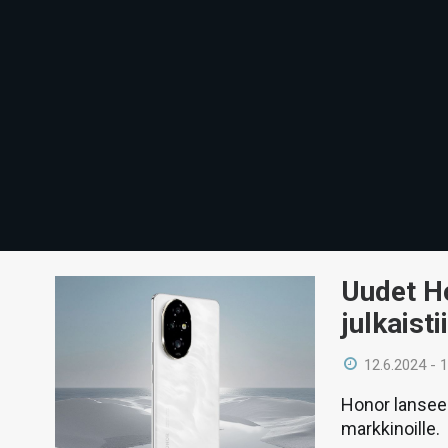
Uudet H
julkaist
12.6.2024 - 
Honor lansee
markkinoille.