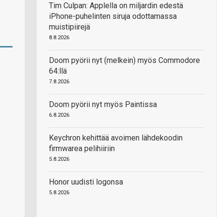
Tim Culpan: Applella on miljardin edestä
iPhone-puhelinten siruja odottamassa
muistipiirejä
8.8.2026
Doom pyörii nyt (melkein) myös Commodore
64:llä
7.8.2026
Doom pyörii nyt myös Paintissa
6.8.2026
Keychron kehittää avoimen lähdekoodin
firmwarea pelihiiriin
5.8.2026
Honor uudisti logonsa
5.8.2026