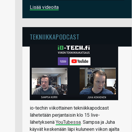
Lisää videoita
TEKNIIKKAPODCAST
io-techin viikottainen tekniikkapodcast
lähetetään perjantaisin klo 15 live-
lähetyksenä
YouTubessa
. Sampsa ja Juha
käyvät keskenään läpi kuluneen viikon ajalta