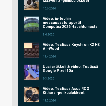
Maxwell 2 -pelikuulokkeet
15.6.2026
Video: io-techin
messuosastoraportit
Computex 2026 -tapahtumasta
3.6.2026
Video: Testissä Keychron K2 HE
All-Wood
13.4.2026
Uusi artikkeli & video: Testissä
Google Pixel 10a
9.3.2026
Video: Testissä Asus ROG
Kithara -pelikuulokkeet
11.2.2026