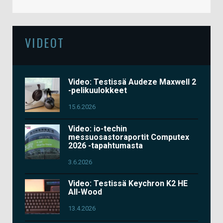
VIDEOT
Video: Testissä Audeze Maxwell 2
-pelikuulokkeet
15.6.2026
Video: io-techin
messuosastoraportit Computex
2026 -tapahtumasta
3.6.2026
Video: Testissä Keychron K2 HE
All-Wood
13.4.2026