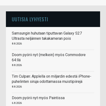
UUTISIA LYHYESTI
Samsungin huhutaan tiputtavan Galaxy S27
Ultrasta neljännen takakameran pois
8.8.2026
Doom pyörii nyt (melkein) myös Commodore
64:llä
8.8.2026
Tim Culpan: Applella on miljardin edestä iPhone-
puhelinten siruja odottamassa muistipiirejä
8.8.2026
Doom pyörii nyt myös Paintissa
6.8.2026