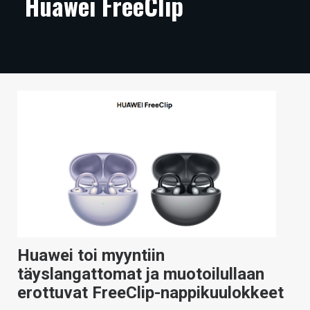
Huawei FreeClip
ARTIKKELIT
VIDEOT
TECHBBS
TIETOA
HINTA.FI
KAUPPA
VAIHDA TEEMA
Huawei toi myyntiin
HAKU
täyslangattomat ja muotoilullaan
erottuvat FreeClip-nappikuulokkeet