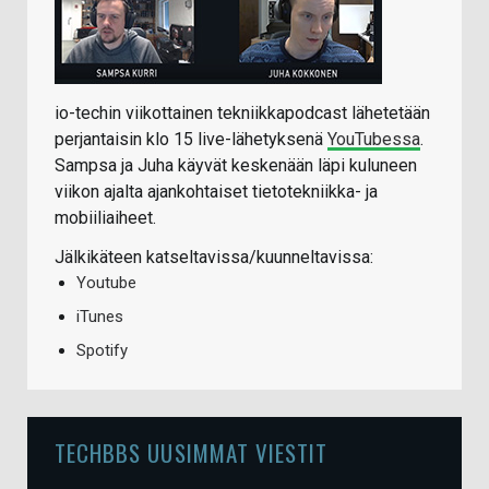
io-techin viikottainen tekniikkapodcast lähetetään
perjantaisin klo 15 live-lähetyksenä
YouTubessa
.
Sampsa ja Juha käyvät keskenään läpi kuluneen
viikon ajalta ajankohtaiset tietotekniikka- ja
mobiiliaiheet.
Jälkikäteen katseltavissa/kuunneltavissa:
Youtube
iTunes
Spotify
TECHBBS UUSIMMAT VIESTIT