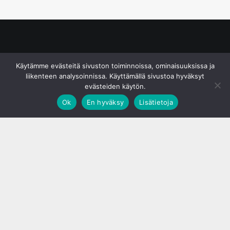
© S&J Media Oy
Käytämme evästeitä sivuston toiminnoissa, ominaisuuksissa ja
liikenteen analysoinnissa. Käyttämällä sivustoa hyväksyt
evästeiden käytön.
Ok
En hyväksy
Lisätietoja
;