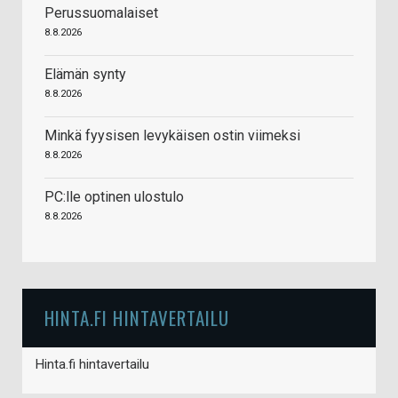
Perussuomalaiset
8.8.2026
Elämän synty
8.8.2026
Minkä fyysisen levykäisen ostin viimeksi
8.8.2026
PC:lle optinen ulostulo
8.8.2026
HINTA.FI HINTAVERTAILU
Hinta.fi hintavertailu