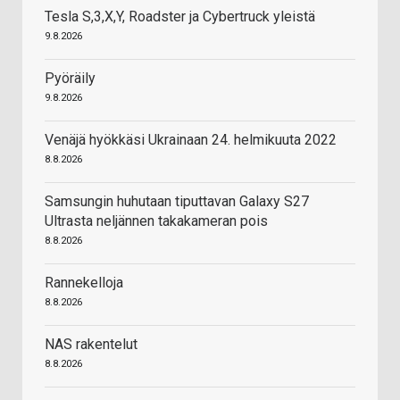
Tesla S,3,X,Y, Roadster ja Cybertruck yleistä
9.8.2026
Pyöräily
9.8.2026
Venäjä hyökkäsi Ukrainaan 24. helmikuuta 2022
8.8.2026
Samsungin huhutaan tiputtavan Galaxy S27
Ultrasta neljännen takakameran pois
8.8.2026
Rannekelloja
8.8.2026
NAS rakentelut
8.8.2026