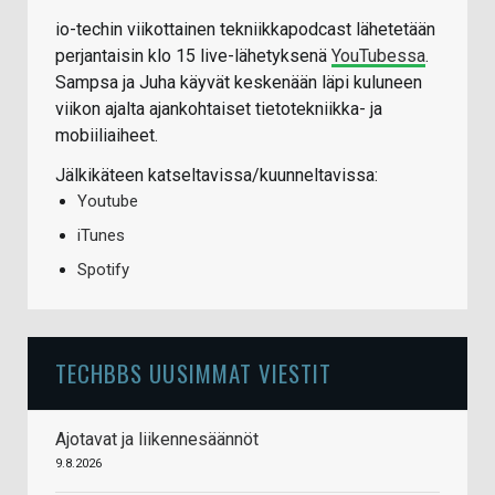
io-techin viikottainen tekniikkapodcast lähetetään
perjantaisin klo 15 live-lähetyksenä
YouTubessa
.
Sampsa ja Juha käyvät keskenään läpi kuluneen
viikon ajalta ajankohtaiset tietotekniikka- ja
mobiiliaiheet.
Jälkikäteen katseltavissa/kuunneltavissa:
Youtube
iTunes
Spotify
TECHBBS UUSIMMAT VIESTIT
Ajotavat ja liikennesäännöt
9.8.2026