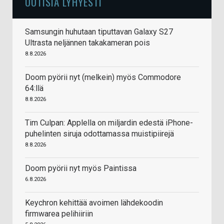
UUTISIA LYHYESTI
Samsungin huhutaan tiputtavan Galaxy S27
Ultrasta neljännen takakameran pois
8.8.2026
Doom pyörii nyt (melkein) myös Commodore
64:llä
8.8.2026
Tim Culpan: Applella on miljardin edestä iPhone-
puhelinten siruja odottamassa muistipiirejä
8.8.2026
Doom pyörii nyt myös Paintissa
6.8.2026
Keychron kehittää avoimen lähdekoodin
firmwarea pelihiiriin