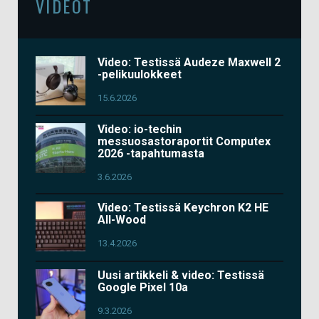
VIDEOT
Video: Testissä Audeze Maxwell 2
-pelikuulokkeet
15.6.2026
Video: io-techin
messuosastoraportit Computex
2026 -tapahtumasta
3.6.2026
Video: Testissä Keychron K2 HE
All-Wood
13.4.2026
Uusi artikkeli & video: Testissä
Google Pixel 10a
9.3.2026