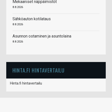
Mekaaniset näppäimistöt
8.8.2026
Sähköauton kotilataus
8.8.2026
Asunnon ostaminen ja asuntolaina
8.8.2026
HINTA.FI HINTAVERTAILU
Hinta.fi hintavertailu