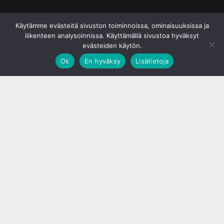
© S&J Media Oy
Käytämme evästeitä sivuston toiminnoissa, ominaisuuksissa ja
liikenteen analysoinnissa. Käyttämällä sivustoa hyväksyt
evästeiden käytön.
Ok
En hyväksy
Lisätietoja
;