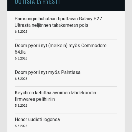
UUTISIA LYHYESTI
Samsungin huhutaan tiputtavan Galaxy S27
Ultrasta neljännen takakameran pois
6.8.2026
Doom pyörii nyt (melkein) myös Commodore
64:llä
6.8.2026
Doom pyörii nyt myös Paintissa
6.8.2026
Keychron kehittää avoimen lähdekoodin
firmwarea pelihiiriin
5.8.2026
Honor uudisti logonsa
5.8.2026