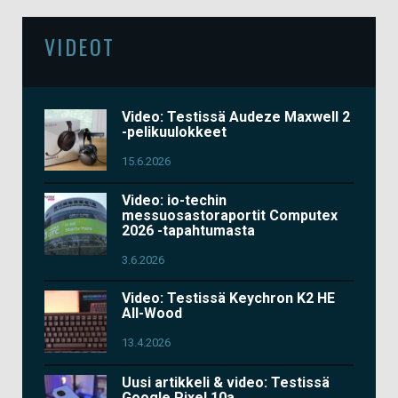
VIDEOT
Video: Testissä Audeze Maxwell 2
-pelikuulokkeet
15.6.2026
Video: io-techin
messuosastoraportit Computex
2026 -tapahtumasta
3.6.2026
Video: Testissä Keychron K2 HE
All-Wood
13.4.2026
Uusi artikkeli & video: Testissä
Google Pixel 10a