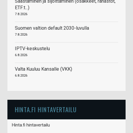
Säästäminen ja sijoittaminen (osakkeet, rahastot,
ETF:t...)
7.8.2026
Suomen valtion default 2030-luvulla
7.8.2026
IPTV-keskustelu
6.8.2026
Valta Kuuluu Kansalle (VKK)
6.8.2026
HINTA.FI HINTAVERTAILU
Hinta.fi hintavertailu