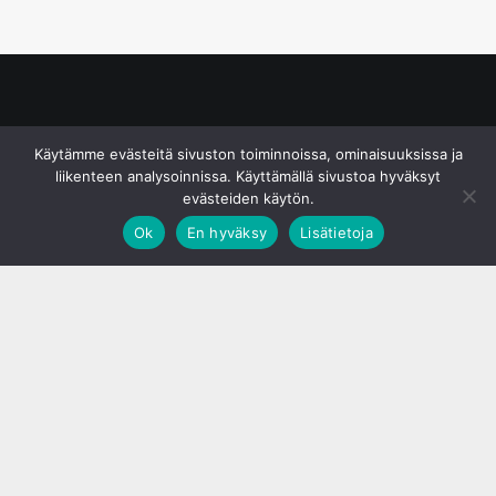
© S&J Media Oy
Käytämme evästeitä sivuston toiminnoissa, ominaisuuksissa ja
liikenteen analysoinnissa. Käyttämällä sivustoa hyväksyt
evästeiden käytön.
Ok
En hyväksy
Lisätietoja
;