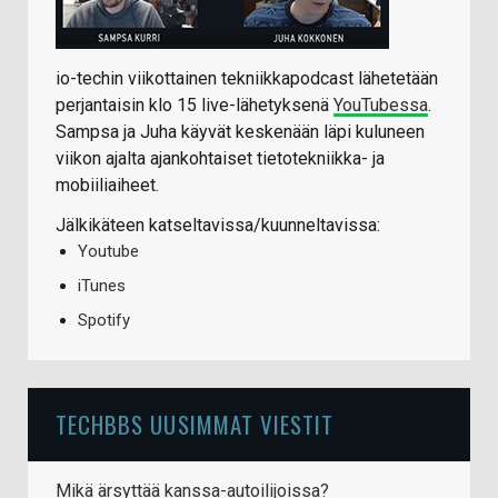
io-techin viikottainen tekniikkapodcast lähetetään
perjantaisin klo 15 live-lähetyksenä
YouTubessa
.
Sampsa ja Juha käyvät keskenään läpi kuluneen
viikon ajalta ajankohtaiset tietotekniikka- ja
mobiiliaiheet.
Jälkikäteen katseltavissa/kuunneltavissa:
Youtube
iTunes
Spotify
TECHBBS UUSIMMAT VIESTIT
Mikä ärsyttää kanssa-autoilijoissa?