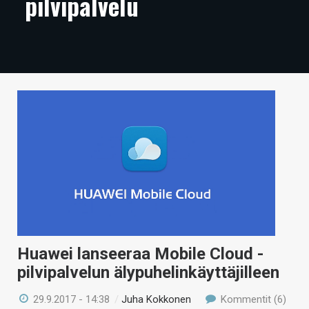
pilvipalvelu
ARTIKKELIT
VIDEOT
TECHBBS
TIETOA
HINTA.FI
KAUPPA
VAIHDA TEEMA
Huawei lanseeraa Mobile Cloud -
HAKU
pilvipalvelun älypuhelinkäyttäjilleen
29.9.2017 - 14:38
/
Juha Kokkonen
Kommentit (6)