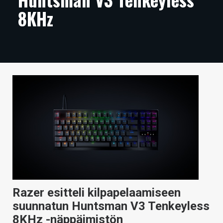
8KHz
ARTIKKELIT
VIDEOT
TECHBBS
TIETOA
HINTA.FI
KAUPPA
VAIHDA TEEMA
HAKU
Razer esitteli kilpapelaamiseen
suunnatun Huntsman V3 Tenkeyless
8KHz -näppäimistön