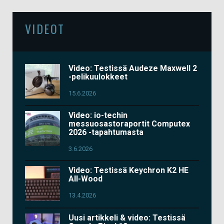
VIDEOT
Video: Testissä Audeze Maxwell 2
-pelikuulokkeet
15.6.2026
Video: io-techin
messuosastoraportit Computex
2026 -tapahtumasta
3.6.2026
Video: Testissä Keychron K2 HE
All-Wood
13.4.2026
Uusi artikkeli & video: Testissä