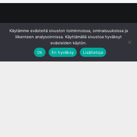
© S&J Media Oy
Käytämme evästeitä sivuston toiminnoissa, ominaisuuksissa ja
liikenteen analysoinnissa. Käyttämällä sivustoa hyväksyt
evästeiden käytön.
Ok
En hyväksy
Lisätietoja
;