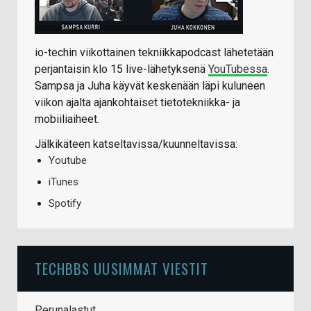
io-techin viikottainen tekniikkapodcast lähetetään
perjantaisin klo 15 live-lähetyksenä
YouTubessa
.
Sampsa ja Juha käyvät keskenään läpi kuluneen
viikon ajalta ajankohtaiset tietotekniikka- ja
mobiiliaiheet.
Jälkikäteen katseltavissa/kuunneltavissa:
Youtube
iTunes
Spotify
TECHBBS UUSIMMAT VIESTIT
Perunalastut