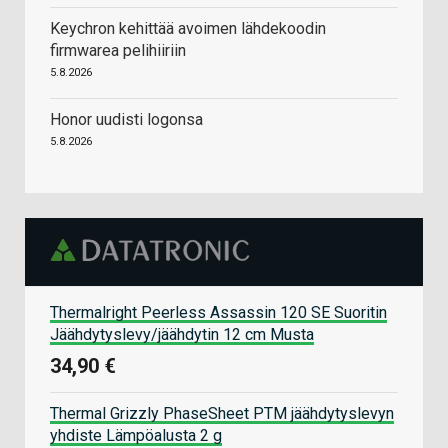
Keychron kehittää avoimen lähdekoodin
firmwarea pelihiiriin
5.8.2026
Honor uudisti logonsa
5.8.2026
Thermalright Peerless Assassin 120 SE Suoritin
Jäähdytyslevy/jäähdytin 12 cm Musta
34,90 €
Thermal Grizzly PhaseSheet PTM jäähdytyslevyn
yhdiste Lämpöalusta 2 g