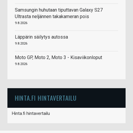
Samsungin huhutaan tiputtavan Galaxy S27
Ultrasta neljännen takakameran pois
9.8.2026
Läppärin säilytys autossa
9.8.2026
Moto GP, Moto 2, Moto 3 - Kisaviikonloput
9.8.2026
HINTA.FI HINTAVERTAILU
Hinta.fi hintavertailu