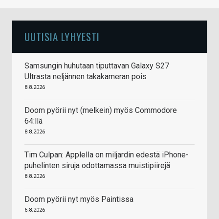
UUTISIA LYHYESTI
Samsungin huhutaan tiputtavan Galaxy S27
Ultrasta neljännen takakameran pois
8.8.2026
Doom pyörii nyt (melkein) myös Commodore
64:llä
8.8.2026
Tim Culpan: Applella on miljardin edestä iPhone-
puhelinten siruja odottamassa muistipiirejä
8.8.2026
Doom pyörii nyt myös Paintissa
6.8.2026