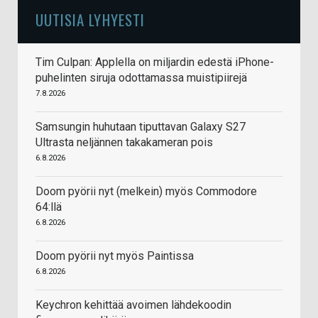
UUTISIA LYHYESTI
Tim Culpan: Applella on miljardin edestä iPhone-
puhelinten siruja odottamassa muistipiirejä
7.8.2026
Samsungin huhutaan tiputtavan Galaxy S27
Ultrasta neljännen takakameran pois
6.8.2026
Doom pyörii nyt (melkein) myös Commodore
64:llä
6.8.2026
Doom pyörii nyt myös Paintissa
6.8.2026
Keychron kehittää avoimen lähdekoodin