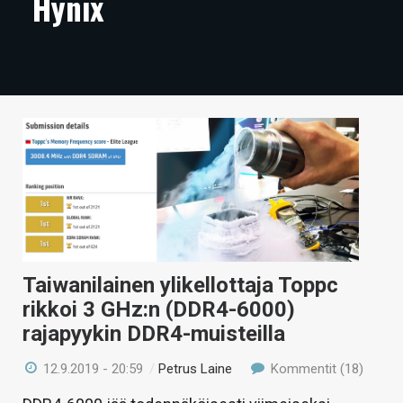
Hynix
ARTIKKELIT
VIDEOT
TECHBBS
TIETOA
HINTA.FI
KAUPPA
VAIHDA TEEMA
Taiwanilainen ylikellottaja Toppc
rikkoi 3 GHz:n (DDR4-6000)
rajapyykin DDR4-muisteilla
HAKU
12.9.2019 - 20:59
/
Petrus Laine
Kommentit (18)