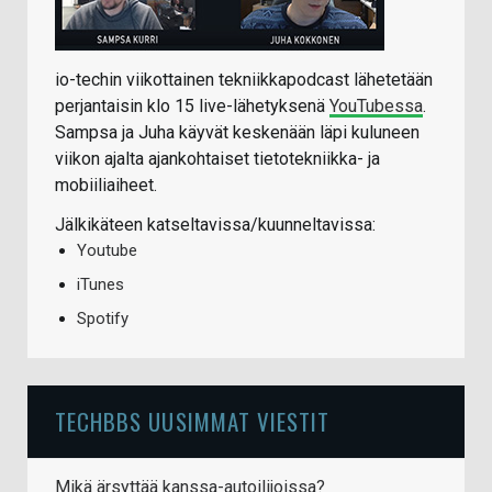
io-techin viikottainen tekniikkapodcast lähetetään
perjantaisin klo 15 live-lähetyksenä
YouTubessa
.
Sampsa ja Juha käyvät keskenään läpi kuluneen
viikon ajalta ajankohtaiset tietotekniikka- ja
mobiiliaiheet.
Jälkikäteen katseltavissa/kuunneltavissa:
Youtube
iTunes
Spotify
TECHBBS UUSIMMAT VIESTIT
Mikä ärsyttää kanssa-autoilijoissa?