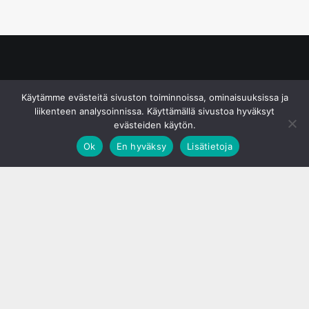
© S&J Media Oy
Käytämme evästeitä sivuston toiminnoissa, ominaisuuksissa ja
liikenteen analysoinnissa. Käyttämällä sivustoa hyväksyt
evästeiden käytön.
Ok
En hyväksy
Lisätietoja
;