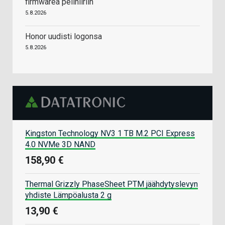
firmwarea pelihiiriin
5.8.2026
Honor uudisti logonsa
5.8.2026
Kingston Technology NV3 1 TB M.2 PCI Express
4.0 NVMe 3D NAND
158,90 €
Thermal Grizzly PhaseSheet PTM jäähdytyslevyn
yhdiste Lämpöalusta 2 g
13,90 €