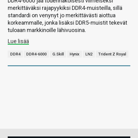
DDR4-6000 jää todennäköisesti viimeiseksi
merkittäväksi rajapyykiksi DDR4-muisteilla, sillä
standardi on venynyt jo merkittävästi aiottua
korkeammalle, jonka lisäksi DDR5-muistit tekevät
tuloaan markkinoille lähivuosina.
Lue lisää
DDR4
DDR4-6000
G.Skill
Hynix
LN2
Trident Z Royal