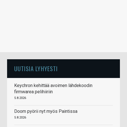
UUTISIA LYHYESTI
Keychron kehittää avoimen lähdekoodin
firmwarea pelihiiriin
5.8.2026
Doom pyörii nyt myös Paintissa
5.8.2026