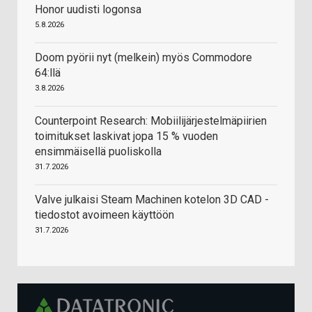
Honor uudisti logonsa
5.8.2026
Doom pyörii nyt (melkein) myös Commodore
64:llä
3.8.2026
Counterpoint Research: Mobiilijärjestelmäpiirien
toimitukset laskivat jopa 15 % vuoden
ensimmäisellä puoliskolla
31.7.2026
Valve julkaisi Steam Machinen kotelon 3D CAD -
tiedostot avoimeen käyttöön
31.7.2026