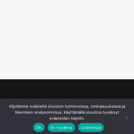
© S&J Media Oy
Käytämme evästeitä sivuston toiminnoissa, ominaisuuksissa ja
liikenteen analysoinnissa. Käyttämällä sivustoa hyväksyt
evästeiden käytön.
Ok
En hyväksy
Lisätietoja