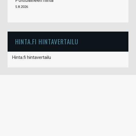
Polttoaineen hinta
5.8.2026
HINTA.FI HINTAVERTAILU
Hinta.fi hintavertailu