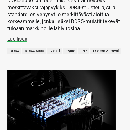
DDR4-6000 jää todennäköisesti viimeiseksi
merkittäväksi rajapyykiksi DDR4-muisteilla, sillä
standardi on venynyt jo merkittävästi aiottua
korkeammalle, jonka lisäksi DDR5-muistit tekevät
tuloaan markkinoille lähivuosina.
Lue lisää
DDR4
DDR4-6000
G.Skill
Hynix
LN2
Trident Z Royal