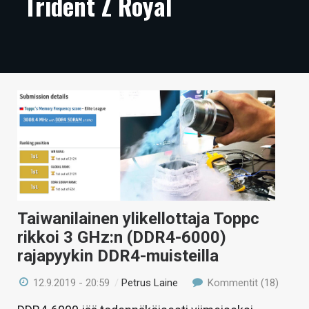
Trident Z Royal
ARTIKKELIT
VIDEOT
TECHBBS
TIETOA
HINTA.FI
KAUPPA
VAIHDA TEEMA
Taiwanilainen ylikellottaja Toppc
rikkoi 3 GHz:n (DDR4-6000)
rajapyykin DDR4-muisteilla
HAKU
12.9.2019 - 20:59
/
Petrus Laine
Kommentit (18)