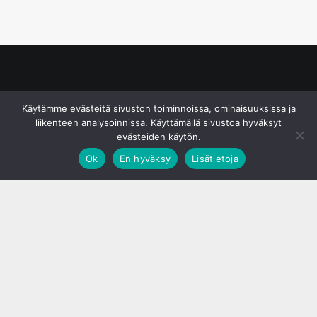
© S&J Media Oy
Käytämme evästeitä sivuston toiminnoissa, ominaisuuksissa ja
liikenteen analysoinnissa. Käyttämällä sivustoa hyväksyt
evästeiden käytön.
Ok
En hyväksy
Lisätietoja
;