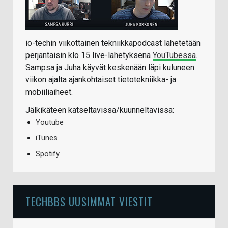
io-techin viikottainen tekniikkapodcast lähetetään
perjantaisin klo 15 live-lähetyksenä
YouTubessa
.
Sampsa ja Juha käyvät keskenään läpi kuluneen
viikon ajalta ajankohtaiset tietotekniikka- ja
mobiiliaiheet.
Jälkikäteen katseltavissa/kuunneltavissa:
Youtube
iTunes
Spotify
TECHBBS UUSIMMAT VIESTIT