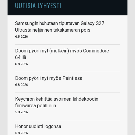
UUTISIA LYHYESTI
Samsungin huhutaan tiputtavan Galaxy S27
Ultrasta neljännen takakameran pois
6.8.2026
Doom pyörii nyt (melkein) myös Commodore
64:llä
6.8.2026
Doom pyörii nyt myös Paintissa
6.8.2026
Keychron kehittää avoimen lähdekoodin
firmwarea pelihiiriin
5.8.2026
Honor uudisti logonsa
5.8.2026