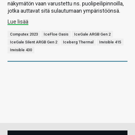
näkymätön vaan varustettu ns. puolipeilipinnoilla,
jotka auttavat sitä sulautumaan ympäristöönsä.
Lue lisää
Computex 2023
IceFloe Oasis
IceGale ARGB Gen 2
IceGale Silent ARGB Gen 2
Iceberg Thermal
Invisible 415
Invisible 430