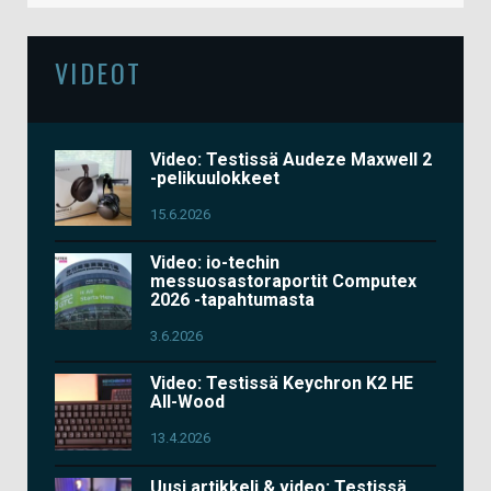
VIDEOT
Video: Testissä Audeze Maxwell 2
-pelikuulokkeet
15.6.2026
Video: io-techin
messuosastoraportit Computex
2026 -tapahtumasta
3.6.2026
Video: Testissä Keychron K2 HE
All-Wood
13.4.2026
Uusi artikkeli & video: Testissä