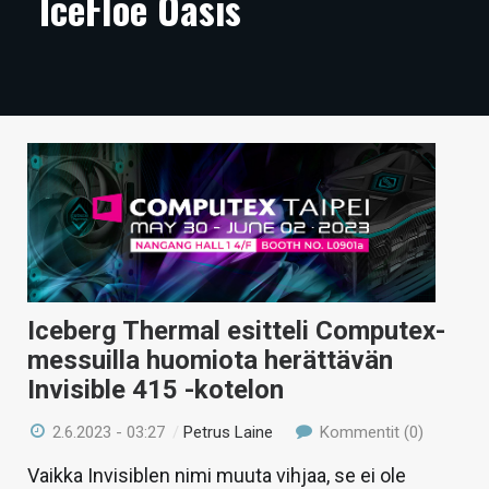
IceFloe Oasis
ARTIKKELIT
VIDEOT
TECHBBS
TIETOA
HINTA.FI
KAUPPA
VAIHDA TEEMA
Iceberg Thermal esitteli Computex-
messuilla huomiota herättävän
Invisible 415 -kotelon
HAKU
2.6.2023 - 03:27
/
Petrus Laine
Kommentit (0)
Vaikka Invisiblen nimi muuta vihjaa, se ei ole