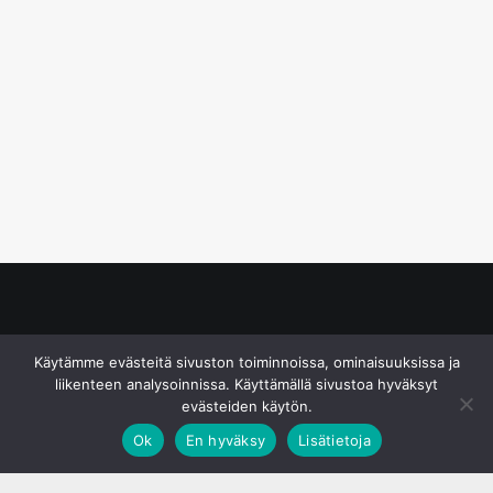
© S&J Media Oy
Käytämme evästeitä sivuston toiminnoissa, ominaisuuksissa ja
liikenteen analysoinnissa. Käyttämällä sivustoa hyväksyt
evästeiden käytön.
Ok
En hyväksy
Lisätietoja
;