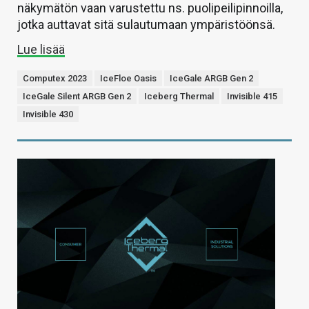
näkymätön vaan varustettu ns. puolipeilipinnoilla,
jotka auttavat sitä sulautumaan ympäristöönsä.
Lue lisää
Computex 2023
IceFloe Oasis
IceGale ARGB Gen 2
IceGale Silent ARGB Gen 2
Iceberg Thermal
Invisible 415
Invisible 430