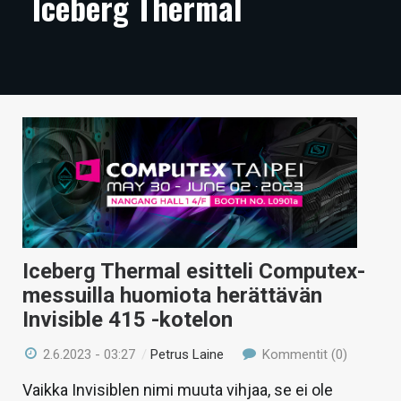
Iceberg Thermal
ARTIKKELIT
VIDEOT
TECHBBS
TIETOA
HINTA.FI
KAUPPA
VAIHDA TEEMA
Iceberg Thermal esitteli Computex-
messuilla huomiota herättävän
Invisible 415 -kotelon
HAKU
2.6.2023 - 03:27
/
Petrus Laine
Kommentit (0)
Vaikka Invisiblen nimi muuta vihjaa, se ei ole