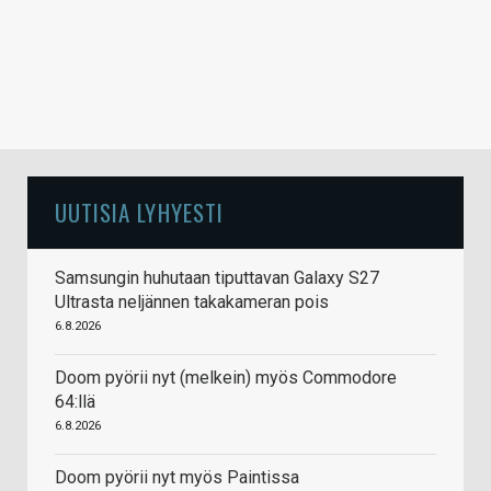
UUTISIA LYHYESTI
Samsungin huhutaan tiputtavan Galaxy S27
Ultrasta neljännen takakameran pois
6.8.2026
Doom pyörii nyt (melkein) myös Commodore
64:llä
6.8.2026
Doom pyörii nyt myös Paintissa