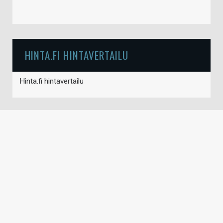
HINTA.FI HINTAVERTAILU
Hinta.fi hintavertailu