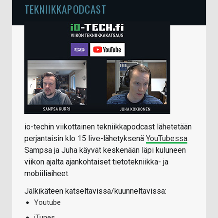
TEKNIIKKAPODCAST
io-techin viikottainen tekniikkapodcast lähetetään
perjantaisin klo 15 live-lähetyksenä
YouTubessa
.
Sampsa ja Juha käyvät keskenään läpi kuluneen
viikon ajalta ajankohtaiset tietotekniikka- ja
mobiiliaiheet.
Jälkikäteen katseltavissa/kuunneltavissa:
Youtube
iTunes