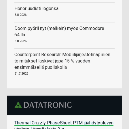
Honor uudisti logonsa
5.8.2026
Doom pyörii nyt (melkein) myös Commodore
64:llä
3.8.2026
Counterpoint Research: Mobiilijärjestelmäpiirien
toimitukset laskivat jopa 15 % vuoden
ensimmäisellä puoliskolla
31.7.2026
Thermal Grizzly PhaseSheet PTM jäähdytyslevyn