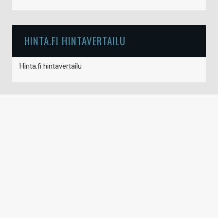
HINTA.FI HINTAVERTAILU
Hinta.fi hintavertailu