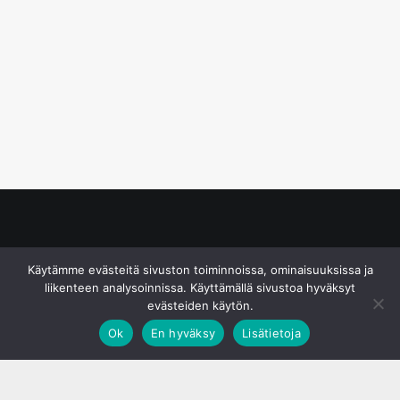
© S&J Media Oy
Käytämme evästeitä sivuston toiminnoissa, ominaisuuksissa ja
liikenteen analysoinnissa. Käyttämällä sivustoa hyväksyt
evästeiden käytön.
Ok
En hyväksy
Lisätietoja
;