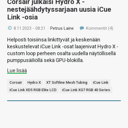
Corsair julkaisi Hydro X -
nestejäähdytyssarjaan uusia iCue
Link -osia
8.11.2023 - 08:21
/
Petrus Laine
Kommentit (4)
Helposti toisiinsa linkittyvät ja keskenään
keskustelevat iCue Link -osat laajenivat Hydro X -
custom loop perheen osalta uudella näytöllisellä
pumppusäiliöllä sekä GPU-blokilla.
Lue lisää
Corsair
Hydro X
XT Softline Mesh Tubing
iCue Link
iCue Link XD5 RGB Elite LCD
iCue Link XG7 RGB 40 Series