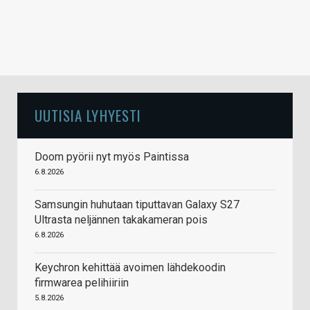
UUTISIA LYHYESTI
Doom pyörii nyt myös Paintissa
6.8.2026
Samsungin huhutaan tiputtavan Galaxy S27
Ultrasta neljännen takakameran pois
6.8.2026
Keychron kehittää avoimen lähdekoodin
firmwarea pelihiiriin
5.8.2026