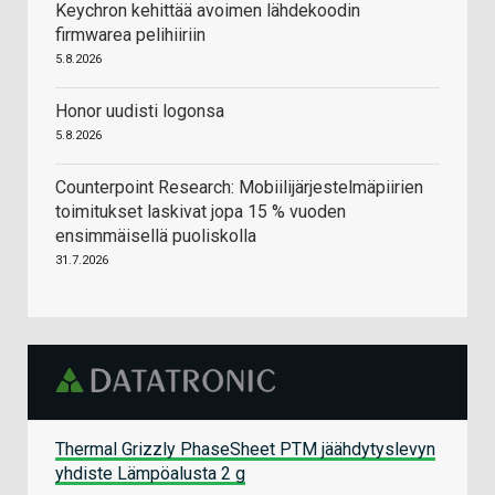
Keychron kehittää avoimen lähdekoodin
firmwarea pelihiiriin
5.8.2026
Honor uudisti logonsa
5.8.2026
Counterpoint Research: Mobiilijärjestelmäpiirien
toimitukset laskivat jopa 15 % vuoden
ensimmäisellä puoliskolla
31.7.2026
Thermal Grizzly PhaseSheet PTM jäähdytyslevyn
yhdiste Lämpöalusta 2 g