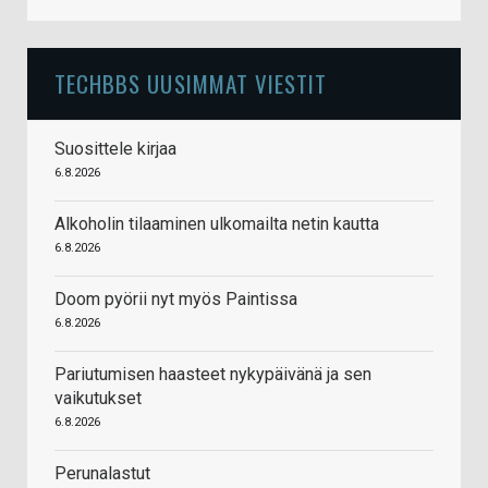
TECHBBS UUSIMMAT VIESTIT
Suosittele kirjaa
6.8.2026
Alkoholin tilaaminen ulkomailta netin kautta
6.8.2026
Doom pyörii nyt myös Paintissa
6.8.2026
Pariutumisen haasteet nykypäivänä ja sen
vaikutukset
6.8.2026
Perunalastut