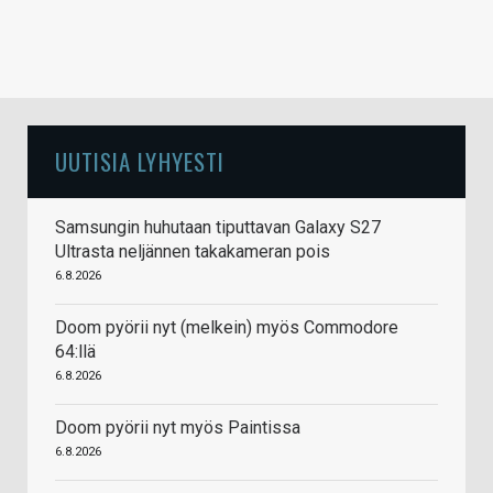
UUTISIA LYHYESTI
Samsungin huhutaan tiputtavan Galaxy S27
Ultrasta neljännen takakameran pois
6.8.2026
Doom pyörii nyt (melkein) myös Commodore
64:llä
6.8.2026
Doom pyörii nyt myös Paintissa
6.8.2026