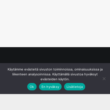
© S&J Media Oy
Käytämme evästeitä sivuston toiminnoissa, ominaisuuksissa ja
liikenteen analysoinnissa. Käyttämällä sivustoa hyväksyt
evästeiden käytön.
Ok
En hyväksy
Lisätietoja
;