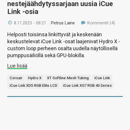
nestejäähdytyssarjaan uusia iCue
Link -osia
8.11.2023 - 08:21
/
Petrus Laine
Kommentit (4)
Helposti toisiinsa linkittyvät ja keskenään
keskustelevat iCue Link -osat laajenivat Hydro X -
custom loop perheen osalta uudella näytöllisellä
pumppusäiliöllä sekä GPU-blokilla.
Lue lisää
Corsair
Hydro X
XT Softline Mesh Tubing
iCue Link
iCue Link XD5 RGB Elite LCD
iCue Link XG7 RGB 40 Series