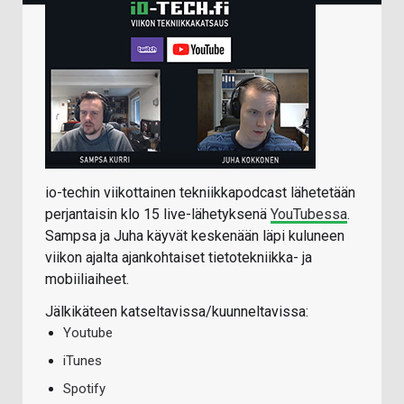
io-techin viikottainen tekniikkapodcast lähetetään
perjantaisin klo 15 live-lähetyksenä
YouTubessa
.
Sampsa ja Juha käyvät keskenään läpi kuluneen
viikon ajalta ajankohtaiset tietotekniikka- ja
mobiiliaiheet.
Jälkikäteen katseltavissa/kuunneltavissa:
Youtube
iTunes
Spotify