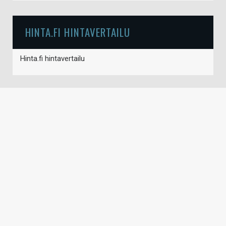
HINTA.FI HINTAVERTAILU
Hinta.fi hintavertailu