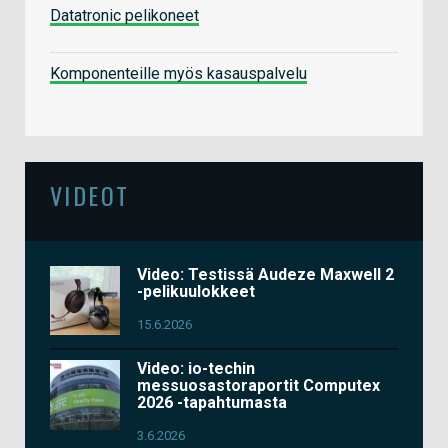
Datatronic pelikoneet
Komponenteille myös kasauspalvelu
VIDEOT
Video: Testissä Audeze Maxwell 2
-pelikuulokkeet
15.6.2026
Video: io-techin
messuosastoraportit Computex
2026 -tapahtumasta
3.6.2026