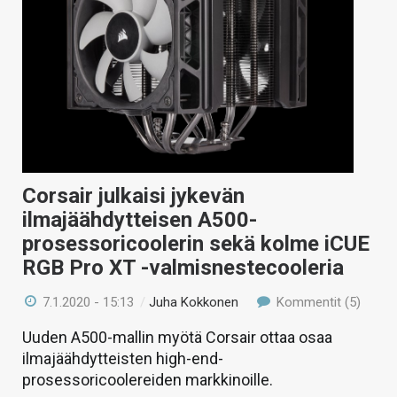
KAUPPA
VAIHDA TEEMA
HAKU
Corsair julkaisi jykevän
ilmajäähdytteisen A500-
prosessoricoolerin sekä kolme iCUE
RGB Pro XT -valmisnestecooleria
7.1.2020 - 15:13
/
Juha Kokkonen
Kommentit (5)
Uuden A500-mallin myötä Corsair ottaa osaa
ilmajäähdytteisten high-end-
prosessoricoolereiden markkinoille.