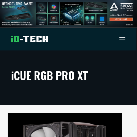
UUTISET
iCUE RGB PRO XT
ARTIKKELIT
VIDEOT
TECHBBS
TIETOA
HINTA.FI