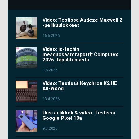
Video: Testissä Audeze Maxwell 2
-pelikuulokkeet
15.6.2026
Video: io-techin
messuosastoraportit Computex
2026 -tapahtumasta
3.6.2026
Video: Testissä Keychron K2 HE
All-Wood
13.4.2026
Uusi artikkeli & video: Testissä
Google Pixel 10a
9.3.2026