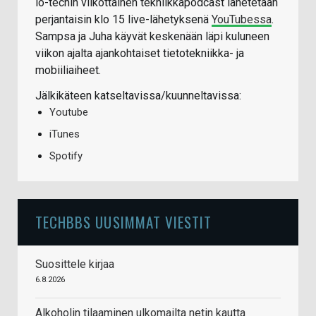
io-techin viikottainen tekniikkapodcast lähetetään
perjantaisin klo 15 live-lähetyksenä
YouTubessa
.
Sampsa ja Juha käyvät keskenään läpi kuluneen
viikon ajalta ajankohtaiset tietotekniikka- ja
mobiiliaiheet.
Jälkikäteen katseltavissa/kuunneltavissa:
Youtube
iTunes
Spotify
TECHBBS UUSIMMAT VIESTIT
Suosittele kirjaa
6.8.2026
Alkoholin tilaaminen ulkomailta netin kautta