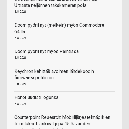
Ultrasta neljännen takakameran pois
6.8.2026
Doom pyörii nyt (melkein) myös Commodore
64:llä
6.8.2026
Doom pyörii nyt myös Paintissa
6.8.2026
Keychron kehittää avoimen lähdekoodin
firmwarea pelihiiriin
5.8.2026
Honor uudisti logonsa
5.8.2026
Counterpoint Research: Mobiilijärjestelmäpiirien
toimitukset laskivat jopa 15 % vuoden