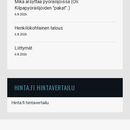
Mikä ärsyttää pyöräilijöissä (Oli:
Kilpapyöräilijöiden "pakat"..)
6.8.2026
Henkilökohtainen talous
6.8.2026
Liittymät
6.8.2026
HINTA.FI HINTAVERTAILU
Hinta.fi hintavertailu