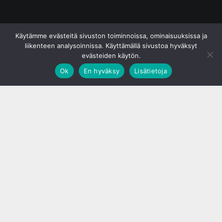
© S&J Media Oy
Käytämme evästeitä sivuston toiminnoissa, ominaisuuksissa ja
liikenteen analysoinnissa. Käyttämällä sivustoa hyväksyt
evästeiden käytön.
Ok
En hyväksy
Lisätietoja
;