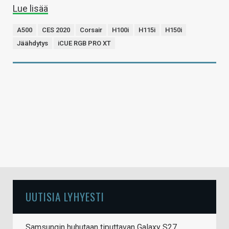
Lue lisää
A500
CES 2020
Corsair
H100i
H115i
H150i
Jäähdytys
iCUE RGB PRO XT
UUTISIA LYHYESTI
Samsungin huhutaan tiputtavan Galaxy S27