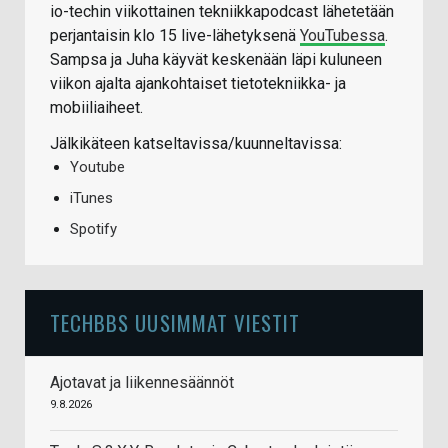
io-techin viikottainen tekniikkapodcast lähetetään
perjantaisin klo 15 live-lähetyksenä
YouTubessa
.
Sampsa ja Juha käyvät keskenään läpi kuluneen
viikon ajalta ajankohtaiset tietotekniikka- ja
mobiiliaiheet.
Jälkikäteen katseltavissa/kuunneltavissa:
Youtube
iTunes
Spotify
TECHBBS UUSIMMAT VIESTIT
Ajotavat ja liikennesäännöt
9.8.2026