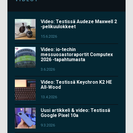
Video: Testissä Audeze Maxwell 2
-pelikuulokkeet
15.6.2026
Video: io-techin
messuosastoraportit Computex
2026 -tapahtumasta
3.6.2026
Video: Testissä Keychron K2 HE
All-Wood
13.4.2026
Uusi artikkeli & video: Testissä
Google Pixel 10a
9.3.2026