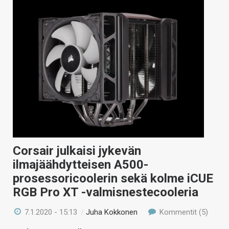
Corsair julkaisi jykevän
ilmajäähdytteisen A500-
prosessoricoolerin sekä kolme iCUE
RGB Pro XT -valmisnestecooleria
7.1.2020 - 15:13
/
Juha Kokkonen
Kommentit (5)