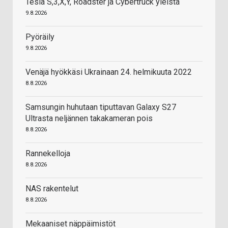
Tesla S,3,X,Y, Roadster ja Cybertruck yleistä
9.8.2026
Pyöräily
9.8.2026
Venäjä hyökkäsi Ukrainaan 24. helmikuuta 2022
8.8.2026
Samsungin huhutaan tiputtavan Galaxy S27
Ultrasta neljännen takakameran pois
8.8.2026
Rannekelloja
8.8.2026
NAS rakentelut
8.8.2026
Mekaaniset näppäimistöt