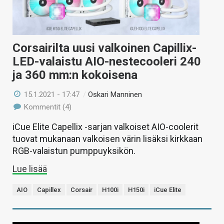
Corsairilta uusi valkoinen Capillix-
LED-valaistu AIO-nestecooleri 240
ja 360 mm:n kokoisena
15.1.2021 - 17:47
/
Oskari Manninen
Kommentit (4)
iCue Elite Capellix -sarjan valkoiset AIO-coolerit
tuovat mukanaan valkoisen värin lisäksi kirkkaan
RGB-valaistun pumppuyksikön.
Lue lisää
AIO
Capillex
Corsair
H100i
H150i
iCue Elite