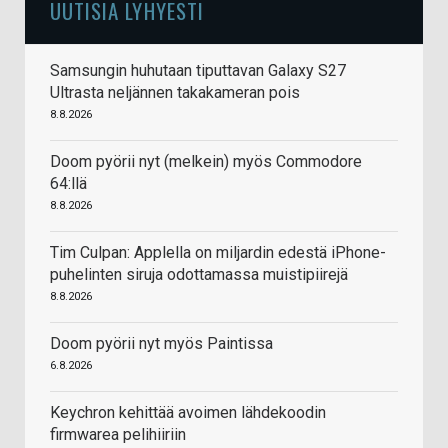
UUTISIA LYHYESTI
Samsungin huhutaan tiputtavan Galaxy S27
Ultrasta neljännen takakameran pois
8.8.2026
Doom pyörii nyt (melkein) myös Commodore
64:llä
8.8.2026
Tim Culpan: Applella on miljardin edestä iPhone-
puhelinten siruja odottamassa muistipiirejä
8.8.2026
Doom pyörii nyt myös Paintissa
6.8.2026
Keychron kehittää avoimen lähdekoodin
firmwarea pelihiiriin