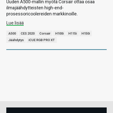
Uuden A500-mallin myötä Corsair ottaa osaa
ilmajäähdytteisten high-end-
prosessoricoolereiden markkinoille.
Lue lisää
A500
CES 2020
Corsair
H100i
H115i
H150i
Jäähdytys
iCUE RGB PRO XT