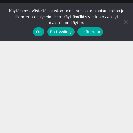
© S&J Media Oy
Käytämme evästeitä sivuston toiminnoissa, ominaisuuksissa ja
liikenteen analysoinnissa. Käyttämällä sivustoa hyväksyt
evästeiden käytön.
Ok
En hyväksy
Lisätietoja
;