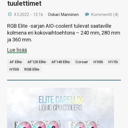
tuulettimet
4.5.2022 - 12:16
/
Oskari Manninen
Kommentit (4)
RGB Elite -sarjan AIO-coolerit tulevat saataville
kolmena eri kokovaihtoehtona – 240 mm, 280 mm
ja 360 mm.
Lue lisää
AF Elite
AF120 Elite
AF140 Elite
Corsair
H100i
H115i
H150i
RGB Elite