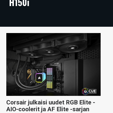
H150i
ARTIKKELIT
VIDEOT
TECHBBS
TIETOA
HINTA.FI
KAUPPA
VAIHDA TEEMA
HAKU
Corsair julkaisi uudet RGB Elite -
AIO-coolerit ja AF Elite -sarjan