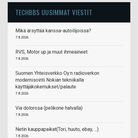
TECHBBS UUSIMMAT VIESTIT
Mikä ärsyttää kanssa-autoilijoissa?
7.8.2026
RVS, Motor up ja muut ihmeaineet.
7.8.2026
Suomen Yhteisverkko Oy:n radioverkon
modernisointi Nokian tekniikalla
käyttäjäkokemukset/palaute
7.8.2026
Via dolorosa (pelikone halvalla)
7.8.2026
Netin kauppapaikat(Tori, huuto, ebay, ...)
7.8.2026