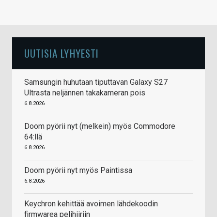
UUTISIA LYHYESTI
Samsungin huhutaan tiputtavan Galaxy S27
Ultrasta neljännen takakameran pois
6.8.2026
Doom pyörii nyt (melkein) myös Commodore
64:llä
6.8.2026
Doom pyörii nyt myös Paintissa
6.8.2026
Keychron kehittää avoimen lähdekoodin
firmwarea pelihiiriin