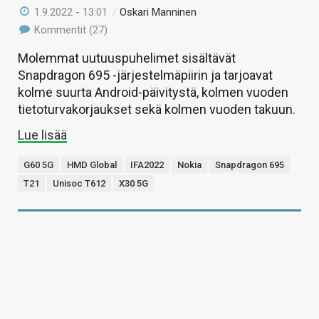
1.9.2022 - 13:01
/
Oskari Manninen
Kommentit (27)
Molemmat uutuuspuhelimet sisältävät
Snapdragon 695 -järjestelmäpiirin ja tarjoavat
kolme suurta Android-päivitystä, kolmen vuoden
tietoturvakorjaukset sekä kolmen vuoden takuun.
Lue lisää
G60 5G
HMD Global
IFA2022
Nokia
Snapdragon 695
T21
Unisoc T612
X30 5G