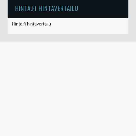
HINTA.FI HINTAVERTAILU
Hinta.fi hintavertailu