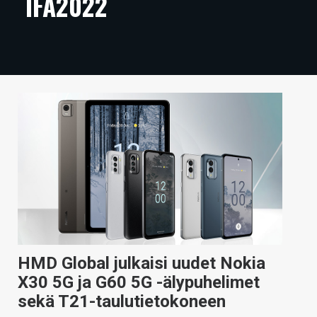
IFA2022
ARTIKKELIT
VIDEOT
TECHBBS
TIETOA
HINTA.FI
KAUPPA
VAIHDA TEEMA
HMD Global julkaisi uudet Nokia
HAKU
X30 5G ja G60 5G -älypuhelimet
sekä T21-taulutietokoneen