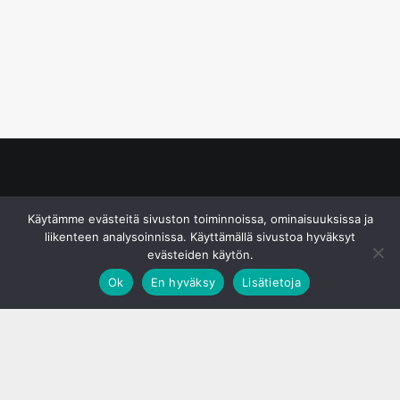
© S&J Media Oy
Käytämme evästeitä sivuston toiminnoissa, ominaisuuksissa ja
liikenteen analysoinnissa. Käyttämällä sivustoa hyväksyt
evästeiden käytön.
Ok
En hyväksy
Lisätietoja
;