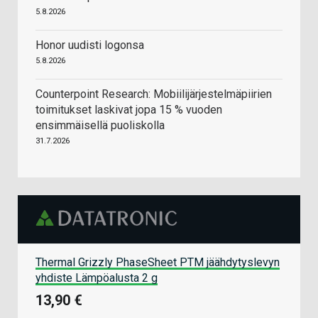
5.8.2026
Honor uudisti logonsa
5.8.2026
Counterpoint Research: Mobiilijärjestelmäpiirien
toimitukset laskivat jopa 15 % vuoden
ensimmäisellä puoliskolla
31.7.2026
Thermal Grizzly PhaseSheet PTM jäähdytyslevyn
yhdiste Lämpöalusta 2 g
13,90 €