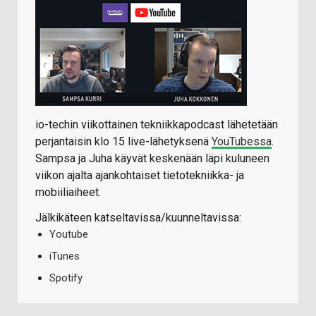
io-techin viikottainen tekniikkapodcast lähetetään
perjantaisin klo 15 live-lähetyksenä
YouTubessa
.
Sampsa ja Juha käyvät keskenään läpi kuluneen
viikon ajalta ajankohtaiset tietotekniikka- ja
mobiiliaiheet.
Jälkikäteen katseltavissa/kuunneltavissa:
Youtube
iTunes
Spotify