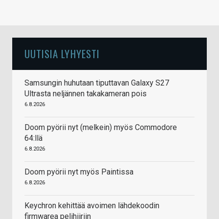
UUTISIA LYHYESTI
Samsungin huhutaan tiputtavan Galaxy S27
Ultrasta neljännen takakameran pois
6.8.2026
Doom pyörii nyt (melkein) myös Commodore
64:llä
6.8.2026
Doom pyörii nyt myös Paintissa
6.8.2026
Keychron kehittää avoimen lähdekoodin
firmwarea pelihiiriin