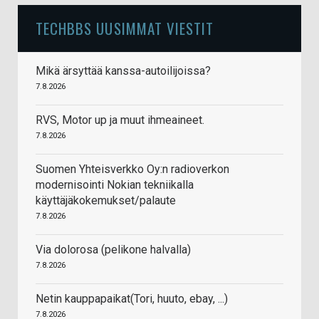
TECHBBS UUSIMMAT VIESTIT
Mikä ärsyttää kanssa-autoilijoissa?
7.8.2026
RVS, Motor up ja muut ihmeaineet.
7.8.2026
Suomen Yhteisverkko Oy:n radioverkon
modernisointi Nokian tekniikalla
käyttäjäkokemukset/palaute
7.8.2026
Via dolorosa (pelikone halvalla)
7.8.2026
Netin kauppapaikat(Tori, huuto, ebay, ...)
7.8.2026