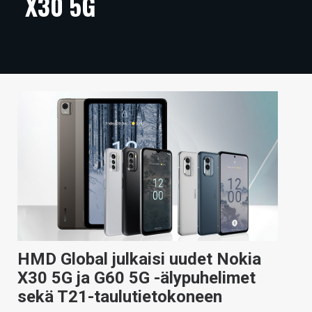
X30 5G
ARTIKKELIT
VIDEOT
TECHBBS
TIETOA
HINTA.FI
KAUPPA
VAIHDA TEEMA
HMD Global julkaisi uudet Nokia
HAKU
X30 5G ja G60 5G -älypuhelimet
sekä T21-taulutietokoneen