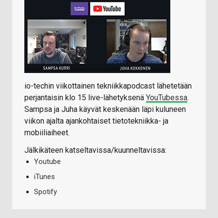
io-techin viikottainen tekniikkapodcast lähetetään
perjantaisin klo 15 live-lähetyksenä
YouTubessa
.
Sampsa ja Juha käyvät keskenään läpi kuluneen
viikon ajalta ajankohtaiset tietotekniikka- ja
mobiiliaiheet.
Jälkikäteen katseltavissa/kuunneltavissa:
Youtube
iTunes
Spotify