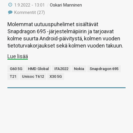
1.9.2022 - 13:01
/
Oskari Manninen
Kommentit (27)
Molemmat uutuuspuhelimet sisältävät
Snapdragon 695 -järjestelmäpiirin ja tarjoavat
kolme suurta Android-päivitystä, kolmen vuoden
tietoturvakorjaukset sekä kolmen vuoden takuun.
Lue lisää
G60 5G
HMD Global
IFA2022
Nokia
Snapdragon 695
T21
Unisoc T612
X30 5G