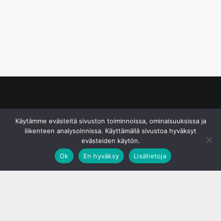
© S&J Media Oy
Käytämme evästeitä sivuston toiminnoissa, ominaisuuksissa ja
liikenteen analysoinnissa. Käyttämällä sivustoa hyväksyt
evästeiden käytön.
Ok
En hyväksy
Lisätietoja
;