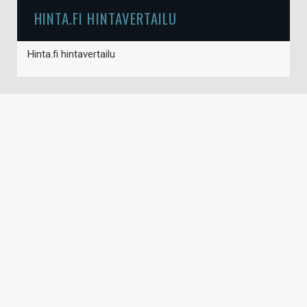
HINTA.FI HINTAVERTAILU
Hinta.fi hintavertailu