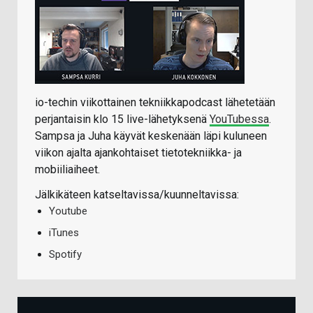
io-techin viikottainen tekniikkapodcast lähetetään
perjantaisin klo 15 live-lähetyksenä
YouTubessa
.
Sampsa ja Juha käyvät keskenään läpi kuluneen
viikon ajalta ajankohtaiset tietotekniikka- ja
mobiiliaiheet.
Jälkikäteen katseltavissa/kuunneltavissa:
Youtube
iTunes
Spotify