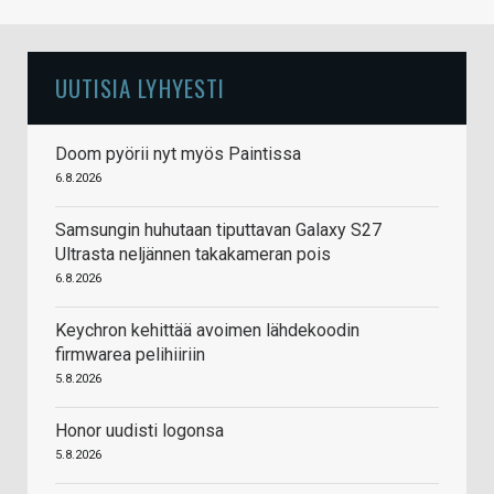
UUTISIA LYHYESTI
Doom pyörii nyt myös Paintissa
6.8.2026
Samsungin huhutaan tiputtavan Galaxy S27
Ultrasta neljännen takakameran pois
6.8.2026
Keychron kehittää avoimen lähdekoodin
firmwarea pelihiiriin
5.8.2026
Honor uudisti logonsa
5.8.2026