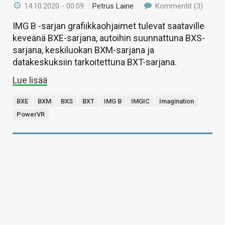
14.10.2020 - 00:09
/
Petrus Laine
Kommentit (3)
IMG B -sarjan grafiikkaohjaimet tulevat saataville
keveänä BXE-sarjana, autoihin suunnattuna BXS-
sarjana, keskiluokan BXM-sarjana ja
datakeskuksiin tarkoitettuna BXT-sarjana.
Lue lisää
BXE
BXM
BXS
BXT
IMG B
IMGIC
Imagination
PowerVR