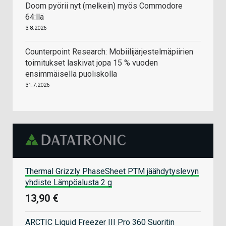
Doom pyörii nyt (melkein) myös Commodore
64:llä
3.8.2026
Counterpoint Research: Mobiilijärjestelmäpiirien
toimitukset laskivat jopa 15 % vuoden
ensimmäisellä puoliskolla
31.7.2026
Thermal Grizzly PhaseSheet PTM jäähdytyslevyn
yhdiste Lämpöalusta 2 g
13,90 €
ARCTIC Liquid Freezer III Pro 360 Suoritin