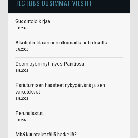
TECHBBS UUSIMMAT VIESTIT
Suosittele kirjaa
6.8.2026
Alkoholin tilaaminen ulkomailta netin kautta
6.8.2026
Doom pyörii nyt myös Paintissa
6.8.2026
Pariutumisen haasteet nykypäivänä ja sen
vaikutukset
6.8.2026
Perunalastut
6.8.2026
Mitä kuuntelet tällä hetkellä?