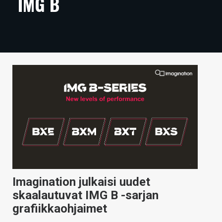
IMG B
ARTIKKELIT
VIDEOT
TECHBBS
TIETOA
HINTA.FI
KAUPPA
VAIHDA TEEMA
Imagination julkaisi uudet
HAKU
skaalautuvat IMG B -sarjan
grafiikkaohjaimet