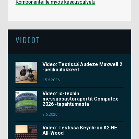
Komponenteille myös kasauspalvelu
VIDEOT
Video: Testissä Audeze Maxwell 2
-pelikuulokkeet
15.6.2026
Video: io-techin
messuosastoraportit Computex
2026 -tapahtumasta
3.6.2026
Video: Testissä Keychron K2 HE
All-Wood