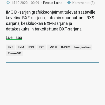
14.10.2020 - 00:09
/
Petrus Laine
Kommentit (3)
IMG B -sarjan grafiikkaohjaimet tulevat saataville
keveänä BXE-sarjana, autoihin suunnattuna BXS-
sarjana, keskiluokan BXM-sarjana ja
datakeskuksiin tarkoitettuna BXT-sarjana.
Lue lisää
BXE
BXM
BXS
BXT
IMG B
IMGIC
Imagination
PowerVR