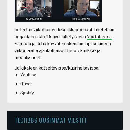
io-techin viikottainen tekniikkapodcast lähetetään
perjantaisin klo 15 live-lähetyksenä
YouTubessa
.
Sampsa ja Juha käyvät keskenään läpi kuluneen
viikon ajalta ajankohtaiset tietotekniikka- ja
mobiiliaiheet.
Jälkikäteen katseltavissa/kuunneltavissa:
Youtube
iTunes
Spotify
TECHBBS UUSIMMAT VIESTIT