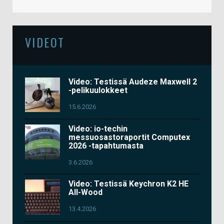
VIDEOT
Video: Testissä Audeze Maxwell 2
-pelikuulokkeet
15.6.2026
Video: io-techin
messuosastoraportit Computex
2026 -tapahtumasta
3.6.2026
Video: Testissä Keychron K2 HE
All-Wood
13.4.2026