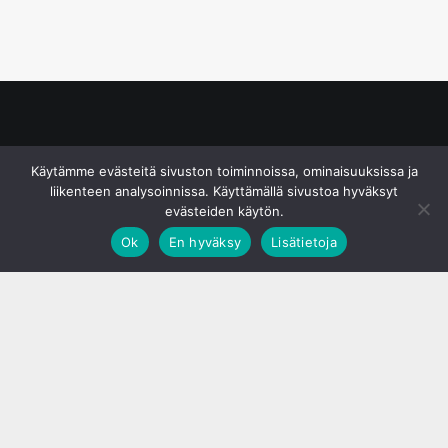
© S&J Media Oy
Käytämme evästeitä sivuston toiminnoissa, ominaisuuksissa ja
liikenteen analysoinnissa. Käyttämällä sivustoa hyväksyt
evästeiden käytön.
Ok
En hyväksy
Lisätietoja
;