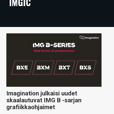
IMGIC
ARTIKKELIT
VIDEOT
TECHBBS
TIETOA
HINTA.FI
KAUPPA
VAIHDA TEEMA
Imagination julkaisi uudet
HAKU
skaalautuvat IMG B -sarjan
grafiikkaohjaimet