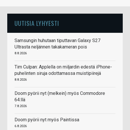
UUTISIA LYHYESTI
Samsungin huhutaan tiputtavan Galaxy S27
Ultrasta neljännen takakameran pois
8.8.2026
Tim Culpan: Applella on miljardin edestä iPhone-
puhelinten siruja odottamassa muistipiirejä
8.8.2026
Doom pyörii nyt (melkein) myös Commodore
64:llä
7.8.2026
Doom pyörii nyt myös Paintissa
6.8.2026