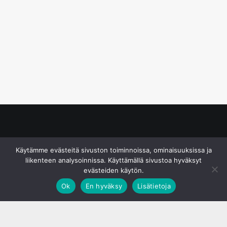
© S&J Media Oy
Käytämme evästeitä sivuston toiminnoissa, ominaisuuksissa ja
liikenteen analysoinnissa. Käyttämällä sivustoa hyväksyt
evästeiden käytön.
Ok
En hyväksy
Lisätietoja
;