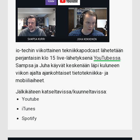
io-techin viikottainen tekniikkapodcast lähetetään
perjantaisin klo 15 live-lähetyksenä
YouTubessa
.
Sampsa ja Juha käyvät keskenään läpi kuluneen
viikon ajalta ajankohtaiset tietotekniikka- ja
mobiiliaiheet.
Jälkikäteen katseltavissa/kuunneltavissa:
Youtube
iTunes
Spotify