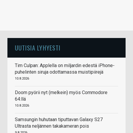
UUTISIA LYHYESTI
Tim Culpan: Applella on miljardin edestä iPhone-
puhelinten siruja odottamassa muistipiirejä
10.8.2026
Doom pyörii nyt (melkein) myös Commodore
64:llä
10.8.2026
Samsungin huhutaan tiputtavan Galaxy S27
Ultrasta neljännen takakameran pois
9.8.2026