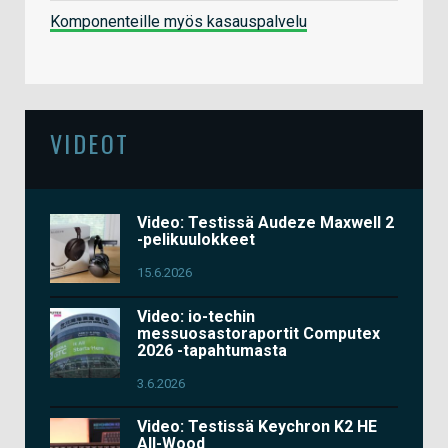
Komponenteille myös kasauspalvelu
VIDEOT
Video: Testissä Audeze Maxwell 2
-pelikuulokkeet
15.6.2026
Video: io-techin
messuosastoraportit Computex
2026 -tapahtumasta
3.6.2026
Video: Testissä Keychron K2 HE
All-Wood