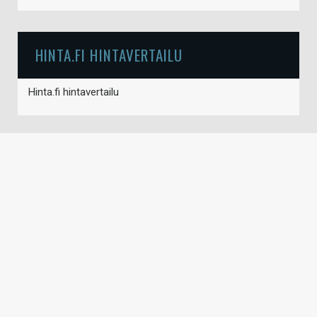
HINTA.FI HINTAVERTAILU
Hinta.fi hintavertailu