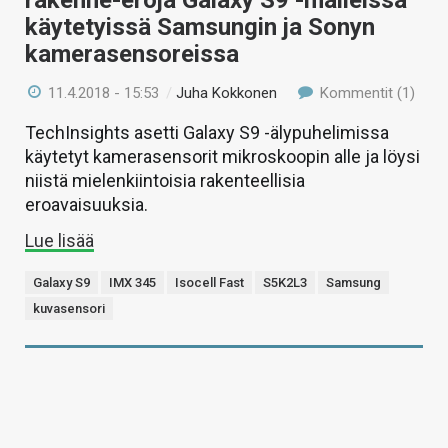
käytetyissä Samsungin ja Sonyn
kamerasensoreissa
11.4.2018 - 15:53
/
Juha Kokkonen
Kommentit (1)
TechInsights asetti Galaxy S9 -älypuhelimissa
käytetyt kamerasensorit mikroskoopin alle ja löysi
niistä mielenkiintoisia rakenteellisia
eroavaisuuksia.
Lue lisää
Galaxy S9
IMX 345
Isocell Fast
S5K2L3
Samsung
kuvasensori