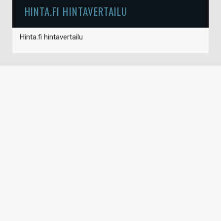
HINTA.FI HINTAVERTAILU
Hinta.fi hintavertailu