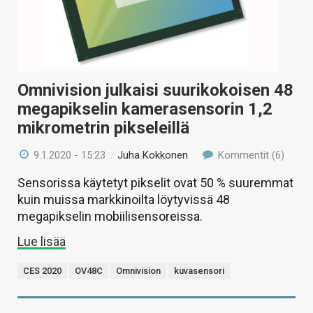
Omnivision julkaisi suurikokoisen 48
megapikselin kamerasensorin 1,2
mikrometrin pikseleillä
9.1.2020 - 15:23
/
Juha Kokkonen
Kommentit (6)
Sensorissa käytetyt pikselit ovat 50 % suuremmat
kuin muissa markkinoilta löytyvissä 48
megapikselin mobiilisensoreissa.
Lue lisää
CES 2020
OV48C
Omnivision
kuvasensori