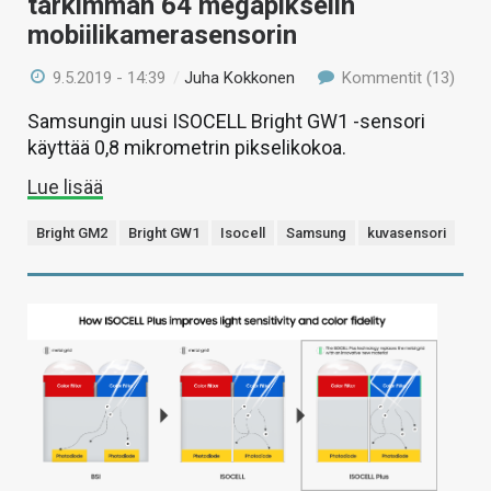
tarkimman 64 megapikselin
mobiilikamerasensorin
9.5.2019 - 14:39
/
Juha Kokkonen
Kommentit (13)
Samsungin uusi ISOCELL Bright GW1 -sensori
käyttää 0,8 mikrometrin pikselikokoa.
Lue lisää
Bright GM2
Bright GW1
Isocell
Samsung
kuvasensori