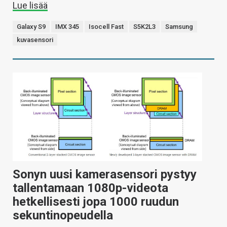
Lue lisää
Galaxy S9
IMX 345
Isocell Fast
S5K2L3
Samsung
kuvasensori
Sonyn uusi kamerasensori pystyy
tallentamaan 1080p-videota
hetkellisesti jopa 1000 ruudun
sekuntinopeudella