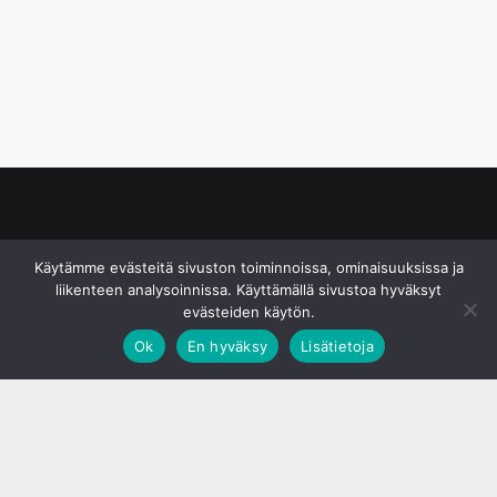
© S&J Media Oy
Käytämme evästeitä sivuston toiminnoissa, ominaisuuksissa ja
liikenteen analysoinnissa. Käyttämällä sivustoa hyväksyt
evästeiden käytön.
Ok
En hyväksy
Lisätietoja
;