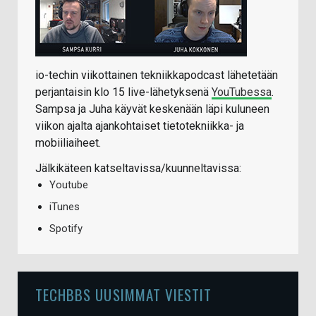
io-techin viikottainen tekniikkapodcast lähetetään
perjantaisin klo 15 live-lähetyksenä
YouTubessa
.
Sampsa ja Juha käyvät keskenään läpi kuluneen
viikon ajalta ajankohtaiset tietotekniikka- ja
mobiiliaiheet.
Jälkikäteen katseltavissa/kuunneltavissa:
Youtube
iTunes
Spotify
TECHBBS UUSIMMAT VIESTIT