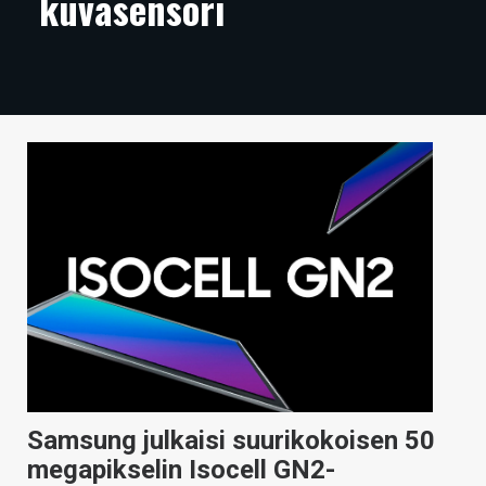
kuvasensori
ARTIKKELIT
VIDEOT
TECHBBS
TIETOA
HINTA.FI
KAUPPA
VAIHDA TEEMA
HAKU
Samsung julkaisi suurikokoisen 50
megapikselin Isocell GN2-