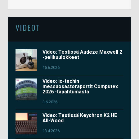
VIDEOT
Video: Testissä Audeze Maxwell 2
-pelikuulokkeet
15.6.2026
Video: io-techin
messuosastoraportit Computex
2026 -tapahtumasta
3.6.2026
Video: Testissä Keychron K2 HE
All-Wood
13.4.2026