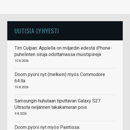
UUTISIA LYHYESTI
Tim Culpan: Applella on miljardin edestä iPhone-
puhelinten siruja odottamassa muistipiirejä
10.8.2026
Doom pyörii nyt (melkein) myös Commodore
64:llä
10.8.2026
Samsungin huhutaan tiputtavan Galaxy S27
Ultrasta neljännen takakameran pois
9.8.2026
Doom pyörii nyt myös Paintissa