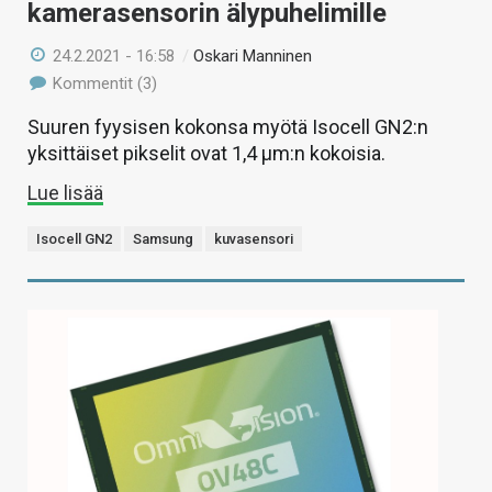
kamerasensorin älypuhelimille
24.2.2021 - 16:58
/
Oskari Manninen
Kommentit (3)
Suuren fyysisen kokonsa myötä Isocell GN2:n
yksittäiset pikselit ovat 1,4 μm:n kokoisia.
Lue lisää
Isocell GN2
Samsung
kuvasensori