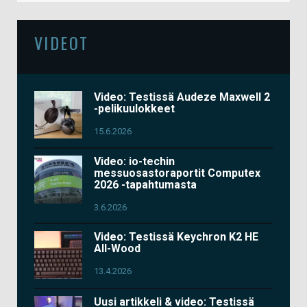
VIDEOT
Video: Testissä Audeze Maxwell 2
-pelikuulokkeet
15.6.2026
Video: io-techin
messuosastoraportit Computex
2026 -tapahtumasta
3.6.2026
Video: Testissä Keychron K2 HE
All-Wood
13.4.2026
Uusi artikkeli & video: Testissä