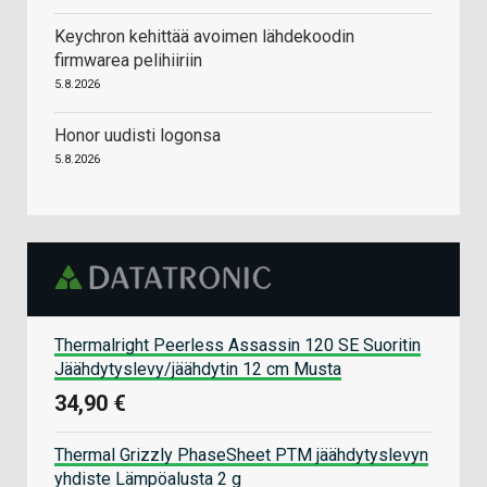
Keychron kehittää avoimen lähdekoodin
firmwarea pelihiiriin
5.8.2026
Honor uudisti logonsa
5.8.2026
Thermalright Peerless Assassin 120 SE Suoritin
Jäähdytyslevy/jäähdytin 12 cm Musta
34,90 €
Thermal Grizzly PhaseSheet PTM jäähdytyslevyn
yhdiste Lämpöalusta 2 g