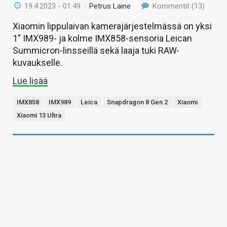
19.4.2023 - 01:49
/
Petrus Laine
Kommentit (13)
Xiaomin lippulaivan kamerajärjestelmässä on yksi
1″ IMX989- ja kolme IMX858-sensoria Leican
Summicron-linsseillä sekä laaja tuki RAW-
kuvaukselle.
Lue lisää
IMX858
IMX989
Leica
Snapdragon 8 Gen 2
Xiaomi
Xiaomi 13 Ultra