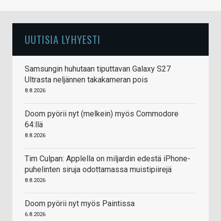
UUTISIA LYHYESTI
Samsungin huhutaan tiputtavan Galaxy S27
Ultrasta neljännen takakameran pois
8.8.2026
Doom pyörii nyt (melkein) myös Commodore
64:llä
8.8.2026
Tim Culpan: Applella on miljardin edestä iPhone-
puhelinten siruja odottamassa muistipiirejä
8.8.2026
Doom pyörii nyt myös Paintissa
6.8.2026