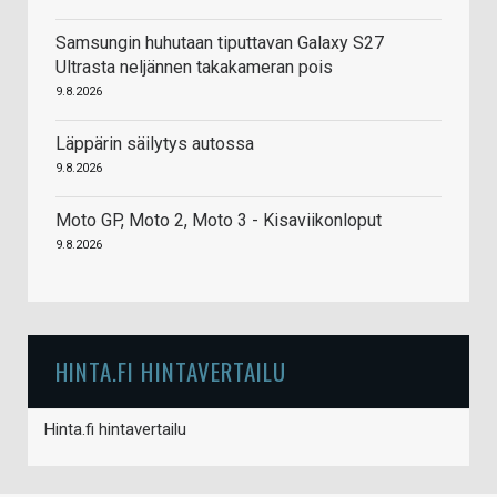
Samsungin huhutaan tiputtavan Galaxy S27
Ultrasta neljännen takakameran pois
9.8.2026
Läppärin säilytys autossa
9.8.2026
Moto GP, Moto 2, Moto 3 - Kisaviikonloput
9.8.2026
HINTA.FI HINTAVERTAILU
Hinta.fi hintavertailu