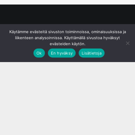
© S&J Media Oy
Käytämme evästeitä sivuston toiminnoissa, ominaisuuksissa ja
liikenteen analysoinnissa. Käyttämällä sivustoa hyväksyt
evästeiden käytön.
Ok
En hyväksy
Lisätietoja
;