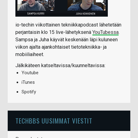
io-techin viikottainen tekniikkapodcast lähetetään
perjantaisin klo 15 live-lähetyksenä
YouTubessa
.
Sampsa ja Juha käyvät keskenään läpi kuluneen
viikon ajalta ajankohtaiset tietotekniikka- ja
mobiiliaiheet.
Jälkikäteen katseltavissa/kuunneltavissa:
Youtube
iTunes
Spotify
TECHBBS UUSIMMAT VIESTIT