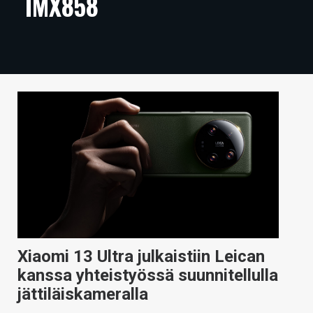
IMX858
ARTIKKELIT
VIDEOT
TECHBBS
TIETOA
HINTA.FI
KAUPPA
VAIHDA TEEMA
Xiaomi 13 Ultra julkaistiin Leican
HAKU
kanssa yhteistyössä suunnitellulla
jättiläiskameralla