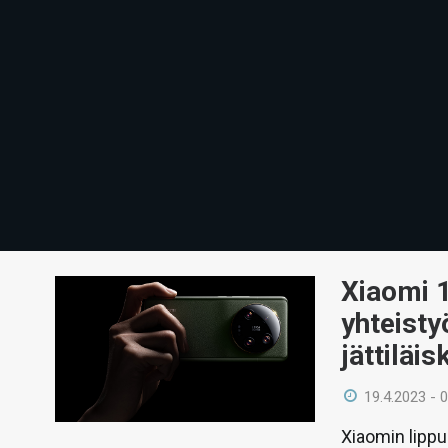
Xiaomi 1
yhteisty
jättiläi
19.4.2023 - 
Xiaomin lippu