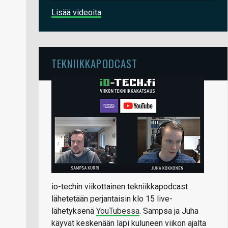
Lisää videoita
TEKNIIKKAPODCAST
io-techin viikottainen tekniikkapodcast
lähetetään perjantaisin klo 15 live-
lähetyksenä
YouTubessa
. Sampsa ja Juha
käyvät keskenään läpi kuluneen viikon ajalta