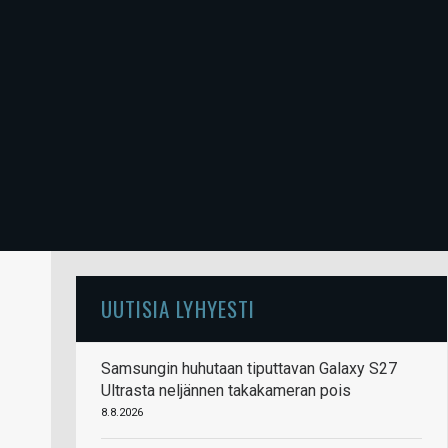
UUTISIA LYHYESTI
Samsungin huhutaan tiputtavan Galaxy S27
Ultrasta neljännen takakameran pois
8.8.2026