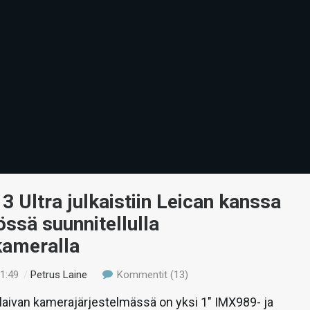
3 Ultra julkaistiin Leican kanssa
össä suunnitellulla
skameralla
01:49
/
Petrus Laine
Kommentit (13)
laivan kamerajärjestelmässä on yksi 1″ IMX989- ja