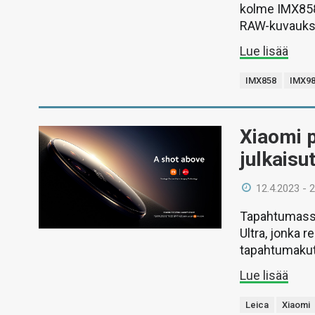
kolme IMX858-
RAW-kuvaukse
Lue lisää
IMX858
IMX9
Xiaomi p
julkaisu
12.4.2023 - 
Tapahtumassa 
Ultra, jonka r
tapahtumaku
Lue lisää
Leica
Xiaomi