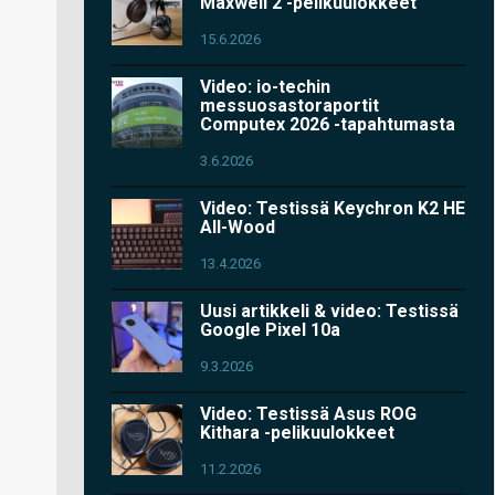
Maxwell 2 -pelikuulokkeet
15.6.2026
Video: io-techin
messuosastoraportit
Computex 2026 -tapahtumasta
3.6.2026
Video: Testissä Keychron K2 HE
All-Wood
13.4.2026
Uusi artikkeli & video: Testissä
Google Pixel 10a
9.3.2026
Video: Testissä Asus ROG
Kithara -pelikuulokkeet
11.2.2026