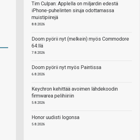
Tim Culpan: Applella on miljardin edestä
iPhone-puhelinten siruja odottamassa
muistipiirejä
8.8.2026
Doom pyörii nyt (melkein) myös Commodore
64:llä
7.8.2026
Doom pyörii nyt myös Paintissa
6.8.2026
Keychron kehittää avoimen lähdekoodin
firmwarea pelihiiriin
5.8.2026
Honor uudisti logonsa
5.8.2026