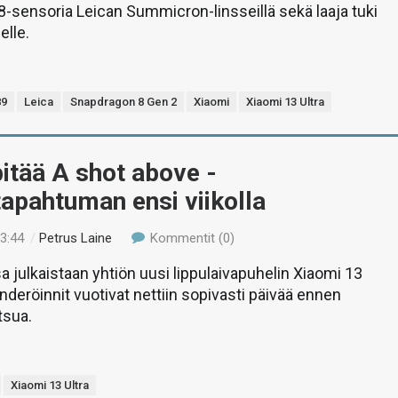
sensoria Leican Summicron-linsseillä sekä laaja tuki
lle.
89
Leica
Snapdragon 8 Gen 2
Xiaomi
Xiaomi 13 Ultra
itää A shot above -
tapahtuman ensi viikolla
23:44
/
Petrus Laine
Kommentit (0)
julkaistaan yhtiön uusi lippulaivapuhelin Xiaomi 13
enderöinnit vuotivat nettiin sopivasti päivää ennen
tsua.
Xiaomi 13 Ultra