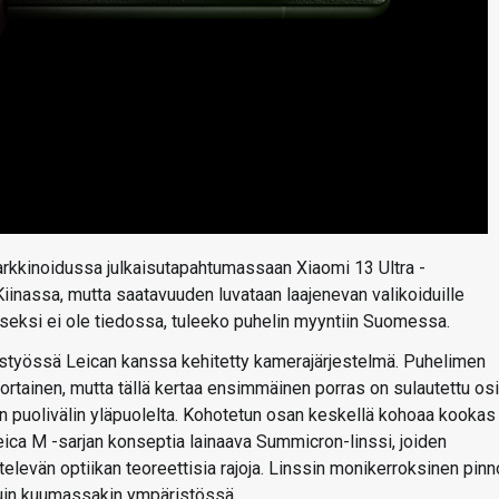
arkkinoidussa julkaisutapahtumassaan Xiaomi 13 Ultra -
 Kiinassa, mutta saatavuuden luvataan laajenevan valikoiduille
aiseksi ei ole tiedossa, tuleeko puhelin myyntiin Suomessa.
eistyössä Leican kanssa kehitetty kamerajärjestelmä. Puhelimen
ainen, mutta tällä kertaa ensimmäinen porras on sulautettu os
 puolivälin yläpuolelta. Kohotetun osan keskellä kohoaa kookas
ica M -sarjan konseptia lainaava Summicron-linssi, joiden
levän optiikan teoreettisia rajoja. Linssin monikerroksinen pinn
kuin kuumassakin ympäristössä.