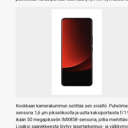
Kookkaan kamerakummun selittää sen sisältö. Puhelim
sensoria 1,6 µm pikselikoolla ja uutta kaksiportaista f/1
ikään 50 megapikselin IMX858-sensoria, jotka miehittäv
Lisäksi saarekkeesta löytyy lasertarkennus- ja välkkymis