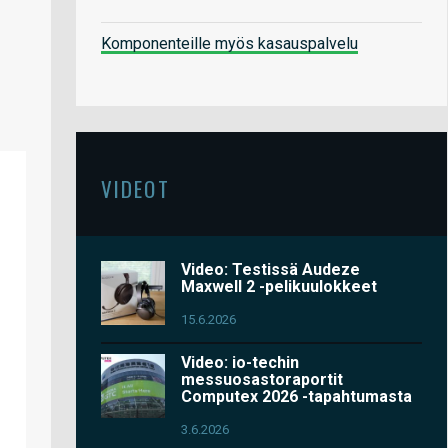
Komponenteille myös kasauspalvelu
VIDEOT
Video: Testissä Audeze
Maxwell 2 -pelikuulokkeet
15.6.2026
Video: io-techin
messuosastoraportit
Computex 2026 -tapahtumasta
3.6.2026