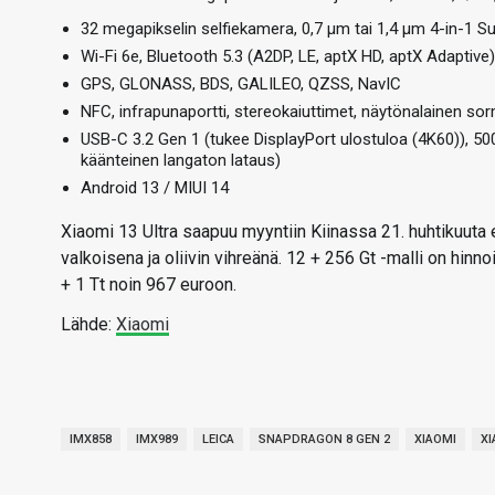
32 megapikselin selfiekamera, 0,7 µm tai 1,4 µm 4-in-1 Su
Wi-Fi 6e, Bluetooth 5.3 (A2DP, LE, aptX HD, aptX Adaptive)
GPS, GLONASS, BDS, GALILEO, QZSS, NavIC
NFC, infrapunaportti, stereokaiuttimet, näytönalainen sorm
USB-C 3.2 Gen 1 (tukee DisplayPort ulostuloa (4K60)), 5
käänteinen langaton lataus)
Android 13 / MIUI 14
Xiaomi 13 Ultra saapuu myyntiin Kiinassa 21. huhtikuuta e
valkoisena ja oliivin vihreänä. 12 + 256 Gt -malli on hinn
+ 1 Tt noin 967 euroon.
Lähde:
Xiaomi
IMX858
IMX989
LEICA
SNAPDRAGON 8 GEN 2
XIAOMI
XI