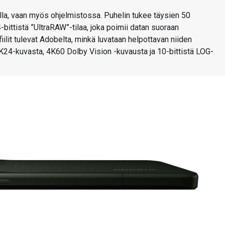
la, vaan myös ohjelmistossa. Puhelin tukee täysien 50
ittistä ”UltraRAW”-tilaa, joka poimii datan suoraan
lit tulevat Adobelta, minkä luvataan helpottavan niiden
8K24-kuvasta, 4K60 Dolby Vision -kuvausta ja 10-bittistä LOG-