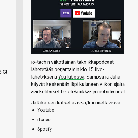
W
io-techin viikottainen tekniikkapodcast
lähetetään perjantaisin klo 15 live-
6 Gt
lähetyksenä
YouTubessa
. Sampsa ja Juha
käyvät keskenään läpi kuluneen viikon ajalta
ajankohtaiset tietotekniikka- ja mobiiliaiheet.
Jälkikäteen katseltavissa/kuunneltavissa:
Youtube
iTunes
Spotify