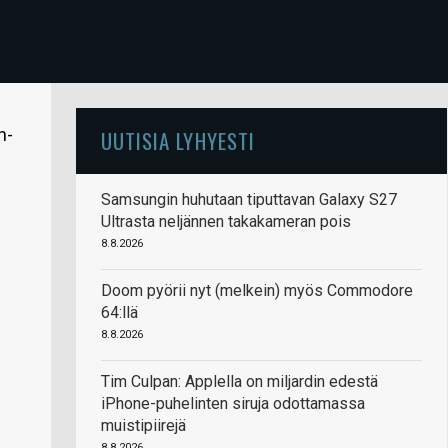
n-
UUTISIA LYHYESTI
Samsungin huhutaan tiputtavan Galaxy S27
Ultrasta neljännen takakameran pois
8.8.2026
Doom pyörii nyt (melkein) myös Commodore
64:llä
8.8.2026
Tim Culpan: Applella on miljardin edestä
iPhone-puhelinten siruja odottamassa
muistipiirejä
8.8.2026