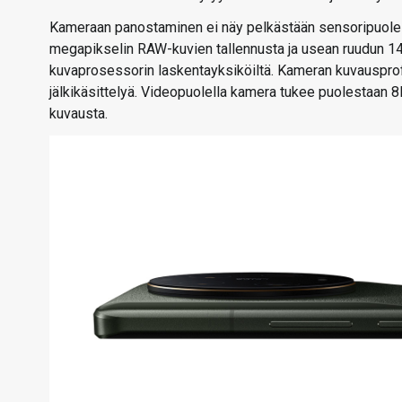
Kameraan panostaminen ei näy pelkästään sensoripuolel
megapikselin RAW-kuvien tallennusta ja usean ruudun 14-b
kuvaprosessorin laskentayksiköiltä. Kameran kuvausprofii
jälkikäsittelyä. Videopuolella kamera tukee puolestaan 
kuvausta.