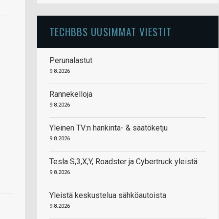
TECHBBS UUSIMMAT VIESTIT
Perunalastut
9.8.2026
Rannekelloja
9.8.2026
Yleinen TV:n hankinta- & säätöketju
9.8.2026
Tesla S,3,X,Y, Roadster ja Cybertruck yleistä
9.8.2026
Yleistä keskustelua sähköautoista
9.8.2026