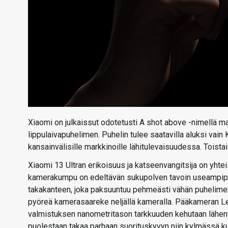
Xiaomi on julkaissut odotetusti A shot above -nimellä m
lippulaivapuhelimen. Puhelin tulee saatavilla aluksi vain
kansainvälisille markkinoille lähitulevaisuudessa. Toist
Xiaomi 13 Ultran erikoisuus ja katseenvangitsija on yht
kamerakumpu on edeltävän sukupolven tavoin useampiport
takakanteen, joka paksuuntuu pehmeästi vähän puhelimen
pyöreä kamerasaareke neljällä kameralla. Pääkameran Le
valmistuksen nanometritason tarkkuuden kehutaan lähente
puolestaan takaa parhaan suorituskyvyn niin kylmässä 