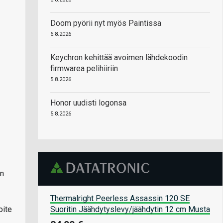
Doom pyörii nyt myös Paintissa
6.8.2026
Keychron kehittää avoimen lähdekoodin
firmwarea pelihiiriin
5.8.2026
Honor uudisti logonsa
5.8.2026
in
Thermalright Peerless Assassin 120 SE
Suoritin Jäähdytyslevy/jäähdytin 12 cm Musta
oite