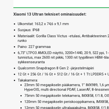
Xiaomi 13 Ultran tekniset ominaisuudet:
Ulkomitat: 163,2 x 74,6 x 9,1 mm
Suojaus: IP68
Materiaalit: Gorilla Class Victus -etulasi, Antibakteerine
runko
Paino: 227 grammaa
6,73” LTPO3 AMOLED-näyttö, 3200×1440, 20:9, 522 ppi, 1
tunnistus, max 2600 nit piikki, 1300 nit tyypillinen HBM-t
sykkeenseuranta
Qualcomm Snapdragon 8 Gen 2 -järjestelmäpiiri
12 Gt + 256 Gt / 16 Gt + 512 Gt / 16 Gt + 1 Tt LPDDR5 + 
Takakamera:
23mm 50 megapikselin pääkamera, 1” IMX989, 1,6 µm tai
HyperOIS, multi directional PDAF, LaserAF, 8-linssinen
75mm 50 megapikselin telekamera, IMX858, f/1.8, OIS
120mm 50 megapikselin periskooppikamera, IMX858, f
12mm 50 megapikselin ultralaajakulma, IMX858, f/1.8