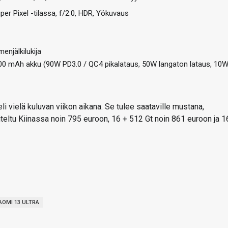
per Pixel -tilassa, f/2.0, HDR, Yökuvaus
enjälkilukija
000 mAh akku (90W PD3.0 / QC4 pikalataus, 50W langaton lataus, 10
li vielä kuluvan viikon aikana. Se tulee saataville mustana,
oiteltu Kiinassa noin 795 euroon, 16 + 512 Gt noin 861 euroon ja 1
AOMI 13 ULTRA