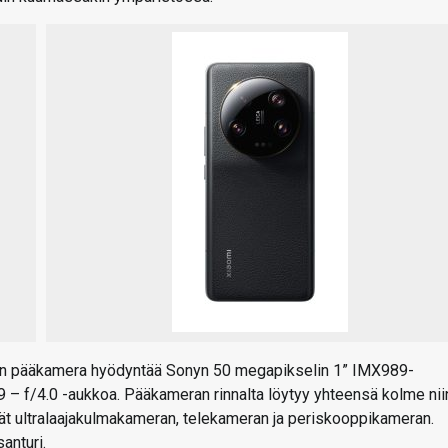
en pääkamera hyödyntää Sonyn 50 megapikselin 1” IMX989-
.9 – f/4.0 -aukkoa. Pääkameran rinnalta löytyy yhteensä kolme nii
ät ultralaajakulmakameran, telekameran ja periskooppikameran.
anturi.