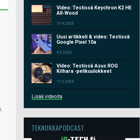
Video: Testissä Keychron K2 HE
All-Wood
13.4.2026
Uusi artikkeli & video: Testissä
Google Pixel 10a
9.3.2026
Video: Testissä Asus ROG
Kithara -pelikuulokkeet
11.2.2026
Lisää videoita
,
TEKNIIKKAPODCAST