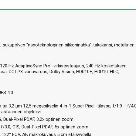
n 2. sukupolven ”nanoteknologinen silikoninahka”-takakansi, metallinen
-120 Hz AdaptiveSync Pro -virkistystaajuus, 240 Hz kosketuksen
ilassa, DCI-P3-väriavaruus, Dolby Vision, HDR10+, HDR10, HLG,
UFS 4.0
 3,2 µm 12,5 megapikselin 4-in-1 Super Pixel -tilassa, f/1.9 – f/4.0
 asfäärinen objektiivi
, Dual-Pixel PDAF, 3,2x optinen zoom
/3.0, OIS, Dual-Pixel PDAF, 5x optinen zoom
, 122° FOV, AF, makrokuvaus 5 cm etäisyydellä