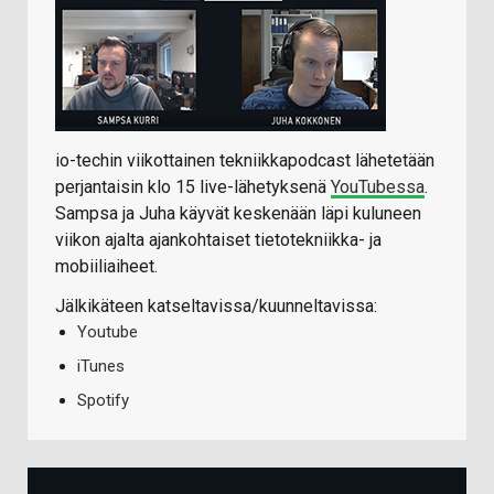
io-techin viikottainen tekniikkapodcast lähetetään
perjantaisin klo 15 live-lähetyksenä
YouTubessa
.
Sampsa ja Juha käyvät keskenään läpi kuluneen
viikon ajalta ajankohtaiset tietotekniikka- ja
mobiiliaiheet.
Jälkikäteen katseltavissa/kuunneltavissa:
Youtube
iTunes
Spotify