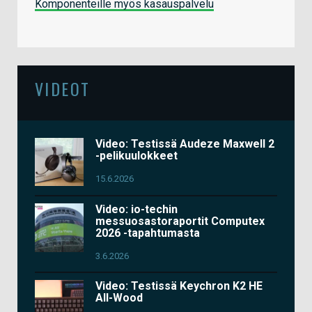
Komponenteille myös kasauspalvelu
VIDEOT
Video: Testissä Audeze Maxwell 2
-pelikuulokkeet
15.6.2026
Video: io-techin
messuosastoraportit Computex
2026 -tapahtumasta
3.6.2026
Video: Testissä Keychron K2 HE
All-Wood