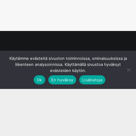
© S&J Media Oy
Käytämme evästeitä sivuston toiminnoissa, ominaisuuksissa ja
liikenteen analysoinnissa. Käyttämällä sivustoa hyväksyt
evästeiden käytön.
Ok
En hyväksy
Lisätietoja
;