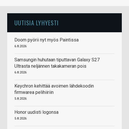
UUTISIA LYHYESTI
Doom pyörii nyt myös Paintissa
6.8.2026
Samsungin huhutaan tiputtavan Galaxy S27
Ultrasta neljännen takakameran pois
6.8.2026
Keychron kehittää avoimen lähdekoodin
firmwarea pelihiiriin
5.8.2026
Honor uudisti logonsa
5.8.2026