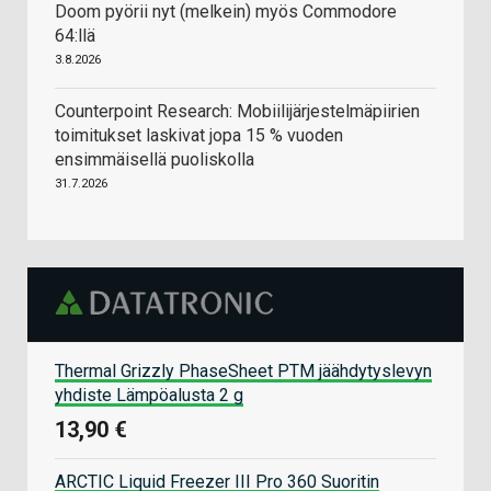
Doom pyörii nyt (melkein) myös Commodore
64:llä
3.8.2026
Counterpoint Research: Mobiilijärjestelmäpiirien
toimitukset laskivat jopa 15 % vuoden
ensimmäisellä puoliskolla
31.7.2026
Thermal Grizzly PhaseSheet PTM jäähdytyslevyn
yhdiste Lämpöalusta 2 g
13,90 €
ARCTIC Liquid Freezer III Pro 360 Suoritin