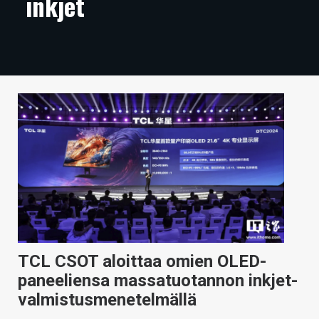
inkjet
ARTIKKELIT
VIDEOT
TECHBBS
TIETOA
HINTA.FI
KAUPPA
VAIHDA TEEMA
TCL CSOT aloittaa omien OLED-
HAKU
paneeliensa massatuotannon inkjet-
valmistusmenetelmällä