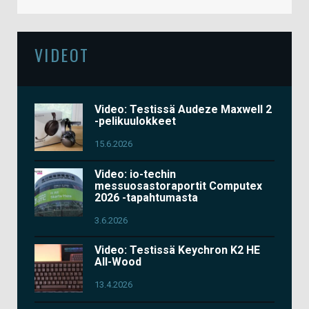
VIDEOT
Video: Testissä Audeze Maxwell 2
-pelikuulokkeet
15.6.2026
Video: io-techin
messuosastoraportit Computex
2026 -tapahtumasta
3.6.2026
Video: Testissä Keychron K2 HE
All-Wood
13.4.2026