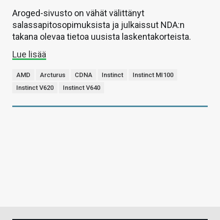
Aroged-sivusto on vähät välittänyt
salassapitosopimuksista ja julkaissut NDA:n
takana olevaa tietoa uusista laskentakorteista.
Lue lisää
AMD
Arcturus
CDNA
Instinct
Instinct MI100
Instinct V620
Instinct V640