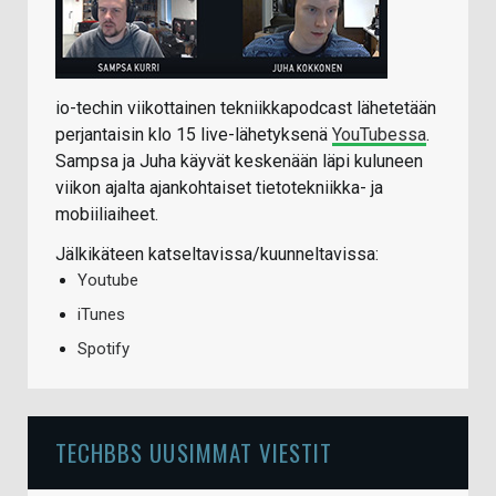
io-techin viikottainen tekniikkapodcast lähetetään
perjantaisin klo 15 live-lähetyksenä
YouTubessa
.
Sampsa ja Juha käyvät keskenään läpi kuluneen
viikon ajalta ajankohtaiset tietotekniikka- ja
mobiiliaiheet.
Jälkikäteen katseltavissa/kuunneltavissa:
Youtube
iTunes
Spotify
TECHBBS UUSIMMAT VIESTIT