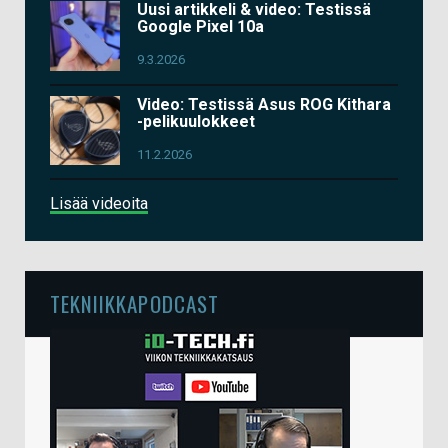
Uusi artikkeli & video: Testissä
Google Pixel 10a
9.3.2026
Video: Testissä Asus ROG Kithara
-pelikuulokkeet
11.2.2026
Lisää videoita
TEKNIIKKAPODCAST