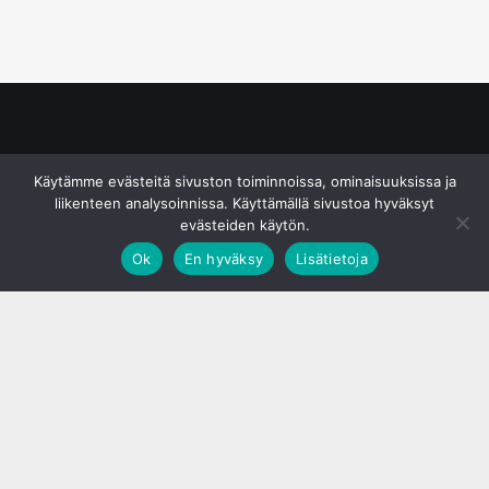
© S&J Media Oy
Käytämme evästeitä sivuston toiminnoissa, ominaisuuksissa ja
liikenteen analysoinnissa. Käyttämällä sivustoa hyväksyt
evästeiden käytön.
Ok
En hyväksy
Lisätietoja
;