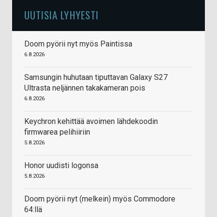
UUTISIA LYHYESTI
Doom pyörii nyt myös Paintissa
6.8.2026
Samsungin huhutaan tiputtavan Galaxy S27
Ultrasta neljännen takakameran pois
6.8.2026
Keychron kehittää avoimen lähdekoodin
firmwarea pelihiiriin
5.8.2026
Honor uudisti logonsa
5.8.2026
Doom pyörii nyt (melkein) myös Commodore
64:llä