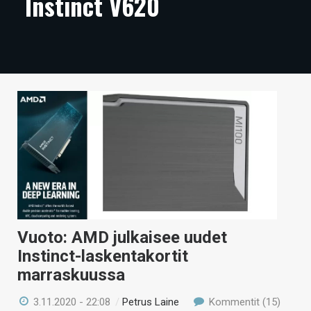
Instinct V620
ARTIKKELIT
VIDEOT
TECHBBS
TIETOA
HINTA.FI
KAUPPA
VAIHDA TEEMA
Vuoto: AMD julkaisee uudet
Instinct-laskentakortit
HAKU
marraskuussa
3.11.2020 - 22:08
/
Petrus Laine
Kommentit (15)