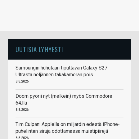
UUTISIA LYHYESTI
Samsungin huhutaan tiputtavan Galaxy S27
Ultrasta neljännen takakameran pois
8.8.2026
Doom pyörii nyt (melkein) myös Commodore
64:llä
8.8.2026
Tim Culpan: Applella on miljardin edestä iPhone-
puhelinten siruja odottamassa muistipiirejä
8.8.2026