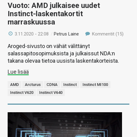
Vuoto: AMD julkaisee uudet
Instinct-laskentakortit
marraskuussa
3.11.2020 - 22:08
/
Petrus Laine
Kommentit (15)
Aroged-sivusto on vähät välittänyt
salassapitosopimuksista ja julkaissut NDA:n
takana olevaa tietoa uusista laskentakorteista.
Lue lisää
AMD
Arcturus
CDNA
Instinct
Instinct MI100
Instinct V620
Instinct V640