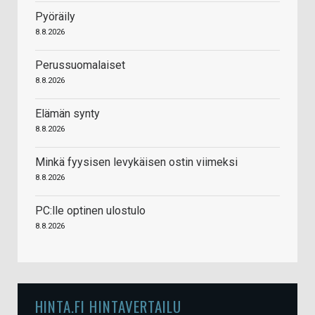
Pyöräily
8.8.2026
Perussuomalaiset
8.8.2026
Elämän synty
8.8.2026
Minkä fyysisen levykäisen ostin viimeksi
8.8.2026
PC:lle optinen ulostulo
8.8.2026
HINTA.FI HINTAVERTAILU