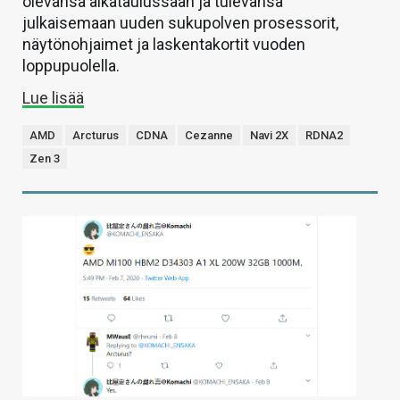
olevansa aikataulussaan ja tulevansa
julkaisemaan uuden sukupolven prosessorit,
näytönohjaimet ja laskentakortit vuoden
loppupuolella.
Lue lisää
AMD
Arcturus
CDNA
Cezanne
Navi 2X
RDNA2
Zen 3