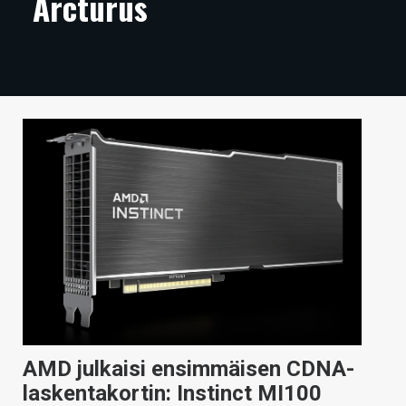
Arcturus
ARTIKKELIT
VIDEOT
TECHBBS
TIETOA
HINTA.FI
KAUPPA
VAIHDA TEEMA
HAKU
AMD julkaisi ensimmäisen CDNA-
laskentakortin: Instinct MI100