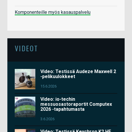
Komponenteille myös kasauspalvelu
VIDEOT
Video: Testissä Audeze Maxwell 2
-pelikuulokkeet
15.6.2026
Video: io-techin
messuosastoraportit Computex
2026 -tapahtumasta
3.6.2026
Video: Testissä Keychron K2 HE