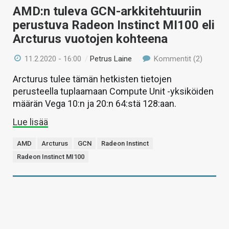
AMD:n tuleva GCN-arkkitehtuuriin
perustuva Radeon Instinct MI100 eli
Arcturus vuotojen kohteena
11.2.2020 - 16:00
/
Petrus Laine
Kommentit (2)
Arcturus tulee tämän hetkisten tietojen
perusteella tuplaamaan Compute Unit -yksiköiden
määrän Vega 10:n ja 20:n 64:stä 128:aan.
Lue lisää
AMD
Arcturus
GCN
Radeon Instinct
Radeon Instinct MI100