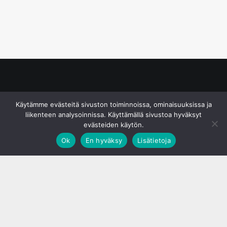
© S&J Media Oy
Käytämme evästeitä sivuston toiminnoissa, ominaisuuksissa ja
liikenteen analysoinnissa. Käyttämällä sivustoa hyväksyt
evästeiden käytön.
Ok
En hyväksy
Lisätietoja
;