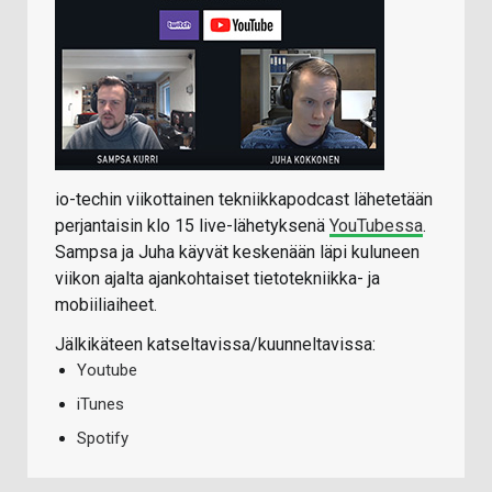
io-techin viikottainen tekniikkapodcast lähetetään
perjantaisin klo 15 live-lähetyksenä
YouTubessa
.
Sampsa ja Juha käyvät keskenään läpi kuluneen
viikon ajalta ajankohtaiset tietotekniikka- ja
mobiiliaiheet.
Jälkikäteen katseltavissa/kuunneltavissa:
Youtube
iTunes
Spotify