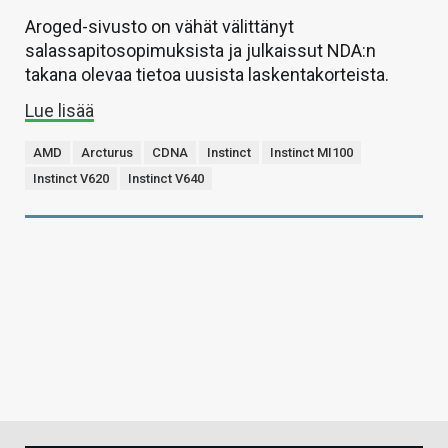
Aroged-sivusto on vähät välittänyt
salassapitosopimuksista ja julkaissut NDA:n
takana olevaa tietoa uusista laskentakorteista.
Lue lisää
AMD
Arcturus
CDNA
Instinct
Instinct MI100
Instinct V620
Instinct V640