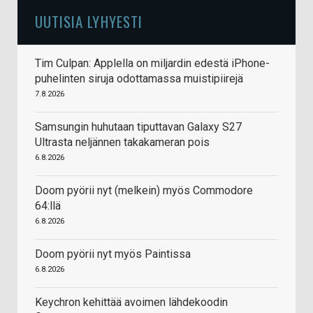
UUTISIA LYHYESTI
Tim Culpan: Applella on miljardin edestä iPhone-
puhelinten siruja odottamassa muistipiirejä
7.8.2026
Samsungin huhutaan tiputtavan Galaxy S27
Ultrasta neljännen takakameran pois
6.8.2026
Doom pyörii nyt (melkein) myös Commodore
64:llä
6.8.2026
Doom pyörii nyt myös Paintissa
6.8.2026
Keychron kehittää avoimen lähdekoodin