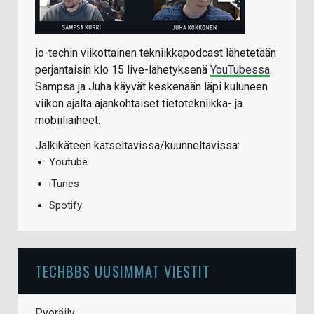
io-techin viikottainen tekniikkapodcast lähetetään
perjantaisin klo 15 live-lähetyksenä
YouTubessa
.
Sampsa ja Juha käyvät keskenään läpi kuluneen
viikon ajalta ajankohtaiset tietotekniikka- ja
mobiiliaiheet.
Jälkikäteen katseltavissa/kuunneltavissa:
Youtube
iTunes
Spotify
TECHBBS UUSIMMAT VIESTIT
Pyöräily