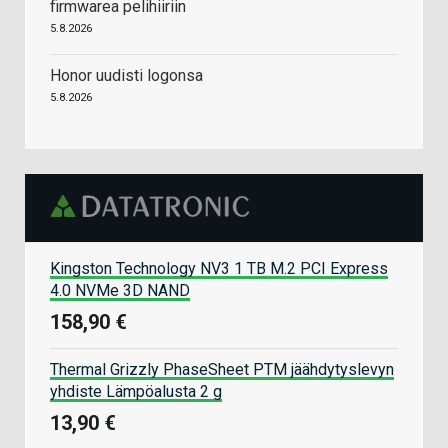
firmwarea pelihiiriin
5.8.2026
Honor uudisti logonsa
5.8.2026
Kingston Technology NV3 1 TB M.2 PCI Express
4.0 NVMe 3D NAND
158,90 €
Thermal Grizzly PhaseSheet PTM jäähdytyslevyn
yhdiste Lämpöalusta 2 g
13,90 €