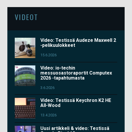
VIDEOT
Video: Testissä Audeze Maxwell 2
-pelikuulokkeet
15.6.2026
Video: io-techin
messuosastoraportit Computex
2026 -tapahtumasta
3.6.2026
Video: Testissä Keychron K2 HE
All-Wood
13.4.2026
Uusi artikkeli & video: Testissä