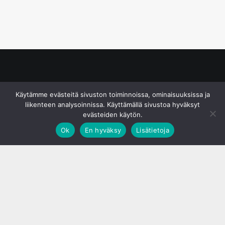
© S&J Media Oy
Käytämme evästeitä sivuston toiminnoissa, ominaisuuksissa ja
liikenteen analysoinnissa. Käyttämällä sivustoa hyväksyt
evästeiden käytön.
Ok
En hyväksy
Lisätietoja
;