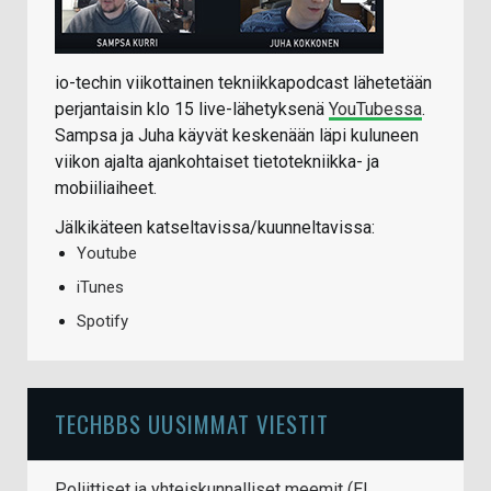
io-techin viikottainen tekniikkapodcast lähetetään
perjantaisin klo 15 live-lähetyksenä
YouTubessa
.
Sampsa ja Juha käyvät keskenään läpi kuluneen
viikon ajalta ajankohtaiset tietotekniikka- ja
mobiiliaiheet.
Jälkikäteen katseltavissa/kuunneltavissa:
Youtube
iTunes
Spotify
TECHBBS UUSIMMAT VIESTIT
Poliittiset ja yhteiskunnalliset meemit (EI