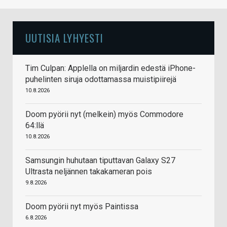
UUTISIA LYHYESTI
Tim Culpan: Applella on miljardin edestä iPhone-
puhelinten siruja odottamassa muistipiirejä
10.8.2026
Doom pyörii nyt (melkein) myös Commodore
64:llä
10.8.2026
Samsungin huhutaan tiputtavan Galaxy S27
Ultrasta neljännen takakameran pois
9.8.2026
Doom pyörii nyt myös Paintissa
6.8.2026