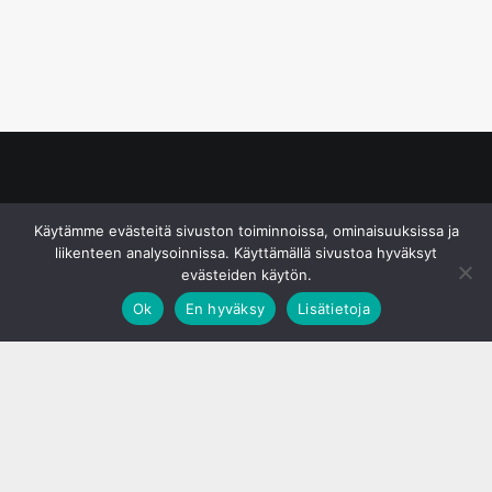
© S&J Media Oy
Käytämme evästeitä sivuston toiminnoissa, ominaisuuksissa ja
liikenteen analysoinnissa. Käyttämällä sivustoa hyväksyt
evästeiden käytön.
Ok
En hyväksy
Lisätietoja
;