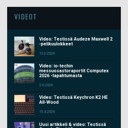
VIDEOT
Video: Testissä Audeze Maxwell 2
-pelikuulokkeet
15.6.2026
Video: io-techin
messuosastoraportit Computex
2026 -tapahtumasta
3.6.2026
Video: Testissä Keychron K2 HE
All-Wood
13.4.2026
Uusi artikkeli & video: Testissä