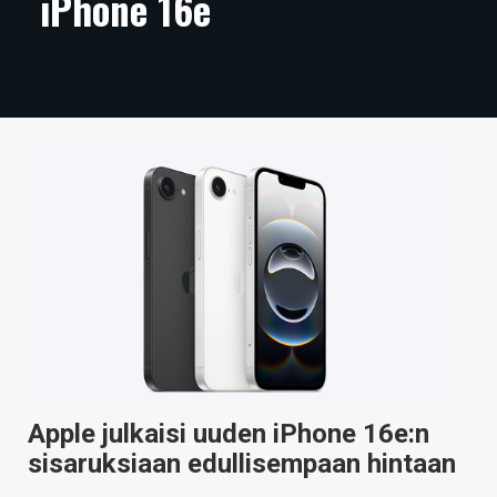
iPhone 16e
ARTIKKELIT
VIDEOT
TECHBBS
TIETOA
HINTA.FI
KAUPPA
VAIHDA TEEMA
HAKU
Apple julkaisi uuden iPhone 16e:n
sisaruksiaan edullisempaan hintaan