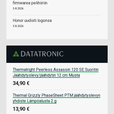
firmwarea pelihiiriin
5.8.2026
Honor uudisti logonsa
5.8.2026
Thermalright Peerless Assassin 120 SE Suoritin
Jäähdytyslevy/jäähdytin 12 cm Musta
34,90 €
Thermal Grizzly PhaseSheet PTM jäähdytyslevyn
yhdiste Lämpöalusta 2 g
13,90 €