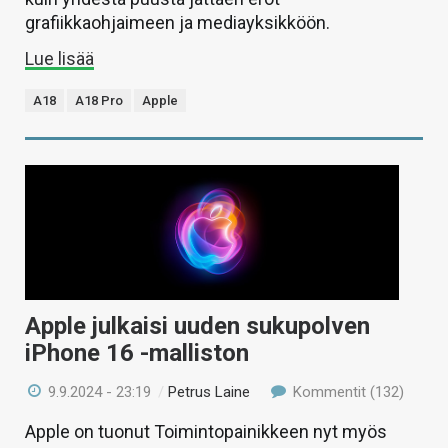
grafiikkaohjaimeen ja mediayksikköön.
Lue lisää
A18
A18 Pro
Apple
Apple julkaisi uuden sukupolven
iPhone 16 -malliston
9.9.2024 - 23:19
/
Petrus Laine
Kommentit (132)
Apple on tuonut Toimintopainikkeen nyt myös