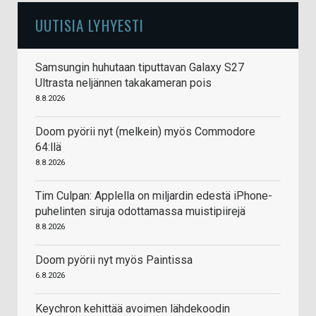
UUTISIA LYHYESTI
Samsungin huhutaan tiputtavan Galaxy S27
Ultrasta neljännen takakameran pois
8.8.2026
Doom pyörii nyt (melkein) myös Commodore
64:llä
8.8.2026
Tim Culpan: Applella on miljardin edestä iPhone-
puhelinten siruja odottamassa muistipiirejä
8.8.2026
Doom pyörii nyt myös Paintissa
6.8.2026
Keychron kehittää avoimen lähdekoodin