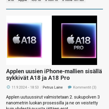
Applen uusien iPhone-mallien sisällä
sykkivät A18 ja A18 Pro
11.9.2024 - 18:53
/
Petrus Laine
Kommentit (3)
Applen uutuussirut valmistetaan 2. sukupolven 3
nanometrin luokan prosessilla ja ne on veistetty
kuin yhdestä puusta jättäen erot