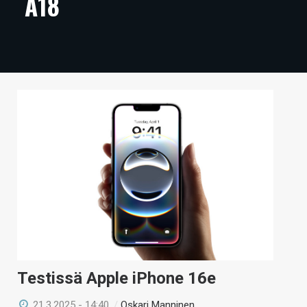
A18
ARTIKKELIT
VIDEOT
TECHBBS
TIETOA
HINTA.FI
KAUPPA
VAIHDA TEEMA
HAKU
Testissä Apple iPhone 16e
21.3.2025 - 14:40
/
Oskari Manninen