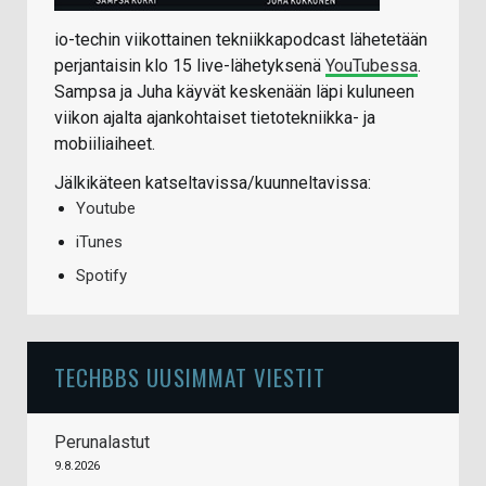
io-techin viikottainen tekniikkapodcast lähetetään
perjantaisin klo 15 live-lähetyksenä
YouTubessa
.
Sampsa ja Juha käyvät keskenään läpi kuluneen
viikon ajalta ajankohtaiset tietotekniikka- ja
mobiiliaiheet.
Jälkikäteen katseltavissa/kuunneltavissa:
Youtube
iTunes
Spotify
TECHBBS UUSIMMAT VIESTIT
Perunalastut
9.8.2026