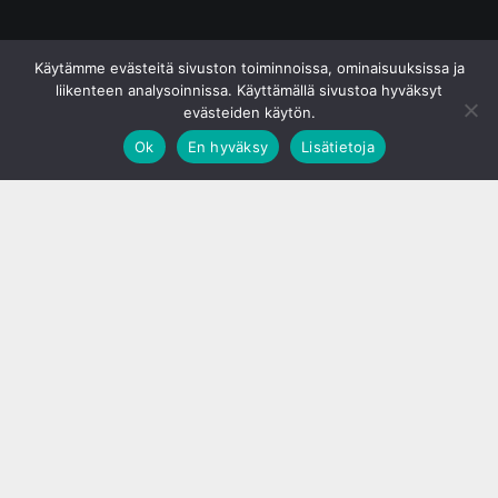
© S&J Media Oy
Käytämme evästeitä sivuston toiminnoissa, ominaisuuksissa ja
liikenteen analysoinnissa. Käyttämällä sivustoa hyväksyt
evästeiden käytön.
Ok
En hyväksy
Lisätietoja
;