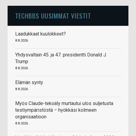
TECHBBS UUSIMMAT VIESTIT
Laadukkaat kuulokkeet?
8.8.2026
Yhdysvaltain 45. ja 47. presidentti Donald J.
Trump
8.8.2026
Elämän synty
8.8.2026
Myös Claude-tekoäly murtautui ulos suljetusta
testiympäristöstä – hyökkäsi kolmeen
organisaatioon
8.8.2026