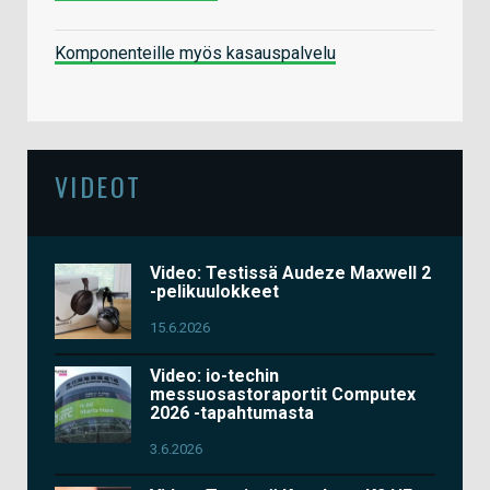
Komponenteille myös kasauspalvelu
VIDEOT
Video: Testissä Audeze Maxwell 2
-pelikuulokkeet
15.6.2026
Video: io-techin
messuosastoraportit Computex
2026 -tapahtumasta
3.6.2026