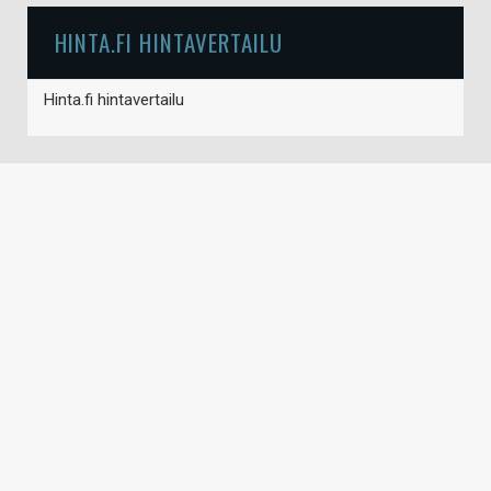
HINTA.FI HINTAVERTAILU
Hinta.fi hintavertailu