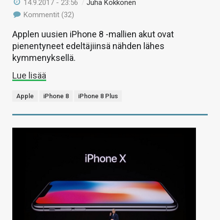
14.9.2017 - 23:56
/
Juha Kokkonen
Kommentit (32)
Applen uusien iPhone 8 -mallien akut ovat
pienentyneet edeltäjiinsä nähden lähes
kymmenyksellä.
Lue lisää
Apple
iPhone 8
iPhone 8 Plus