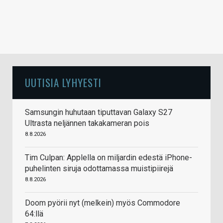
UUTISIA LYHYESTI
Samsungin huhutaan tiputtavan Galaxy S27
Ultrasta neljännen takakameran pois
8.8.2026
Tim Culpan: Applella on miljardin edestä iPhone-
puhelinten siruja odottamassa muistipiirejä
8.8.2026
Doom pyörii nyt (melkein) myös Commodore
64:llä