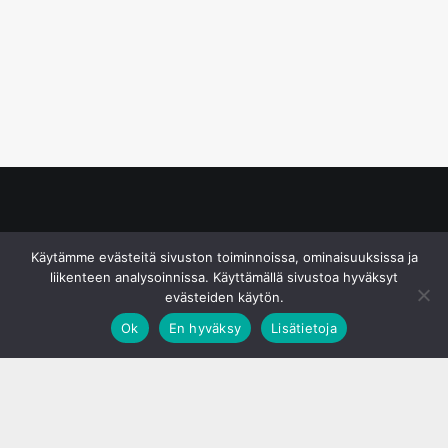
© S&J Media Oy
Käytämme evästeitä sivuston toiminnoissa, ominaisuuksissa ja
liikenteen analysoinnissa. Käyttämällä sivustoa hyväksyt
evästeiden käytön.
Ok
En hyväksy
Lisätietoja
;