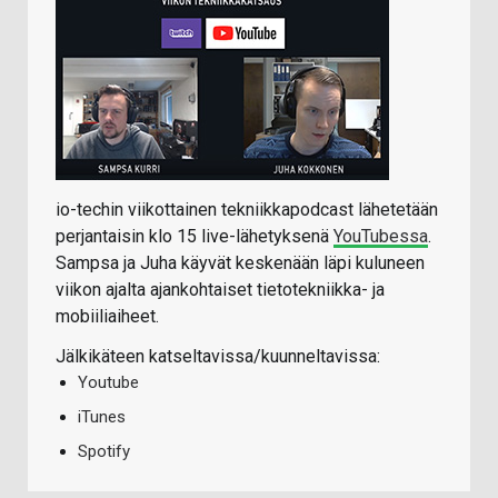
io-techin viikottainen tekniikkapodcast lähetetään
perjantaisin klo 15 live-lähetyksenä
YouTubessa
.
Sampsa ja Juha käyvät keskenään läpi kuluneen
viikon ajalta ajankohtaiset tietotekniikka- ja
mobiiliaiheet.
Jälkikäteen katseltavissa/kuunneltavissa:
Youtube
iTunes
Spotify