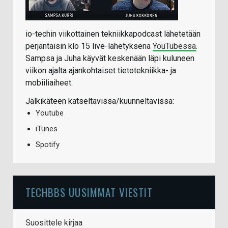
io-techin viikottainen tekniikkapodcast lähetetään
perjantaisin klo 15 live-lähetyksenä
YouTubessa
.
Sampsa ja Juha käyvät keskenään läpi kuluneen
viikon ajalta ajankohtaiset tietotekniikka- ja
mobiiliaiheet.
Jälkikäteen katseltavissa/kuunneltavissa:
Youtube
iTunes
Spotify
TECHBBS UUSIMMAT VIESTIT
Suosittele kirjaa