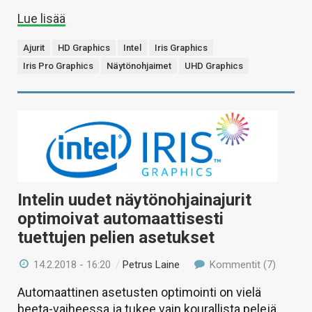
Lue lisää
Ajurit
HD Graphics
Intel
Iris Graphics
Iris Pro Graphics
Näytönohjaimet
UHD Graphics
Intelin uudet näytönohjainajurit
optimoivat automaattisesti
tuettujen pelien asetukset
14.2.2018 - 16:20
/
Petrus Laine
Kommentit (7)
Automaattinen asetusten optimointi on vielä
beeta-vaiheessa ja tukee vain kourallista pelejä,