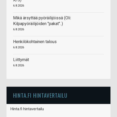
6.8.2026
Mikä ärsyttää pyöräilijöissä (Oli:
Kilpapyöräilijöiden "pakat"..)
6.8.2026
Henkilökohtainen talous
6.8.2026
Liittymät
6.8.2026
HINTA.FI HINTAVERTAILU
Hinta.fi hintavertailu