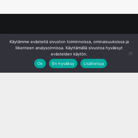
© S&J Media Oy
Käytämme evästeitä sivuston toiminnoissa, ominaisuuksissa ja
liikenteen analysoinnissa. Käyttämällä sivustoa hyväksyt
evästeiden käytön.
Ok
En hyväksy
Lisätietoja
;