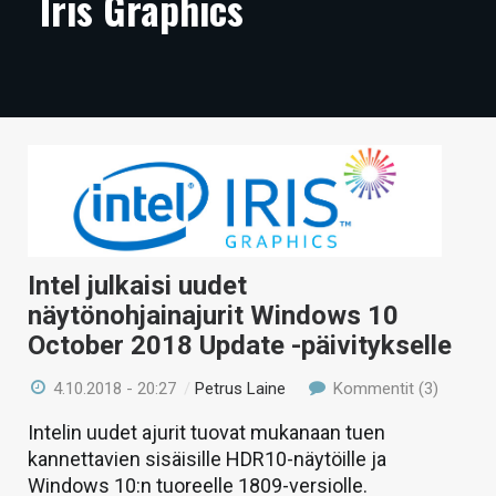
Iris Graphics
ARTIKKELIT
VIDEOT
TECHBBS
TIETOA
HINTA.FI
KAUPPA
Intel julkaisi uudet
VAIHDA TEEMA
näytönohjainajurit Windows 10
October 2018 Update -päivitykselle
4.10.2018 - 20:27
/
Petrus Laine
Kommentit (3)
HAKU
Intelin uudet ajurit tuovat mukanaan tuen
kannettavien sisäisille HDR10-näytöille ja
Windows 10:n tuoreelle 1809-versiolle.