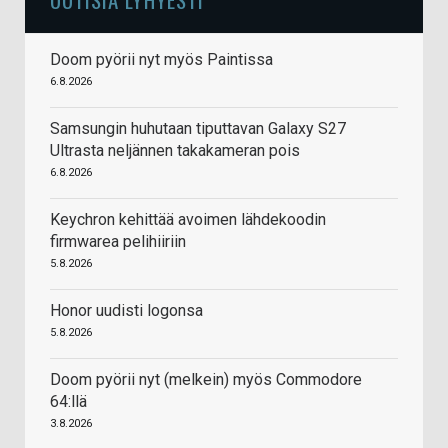
Doom pyörii nyt myös Paintissa
6.8.2026
Samsungin huhutaan tiputtavan Galaxy S27
Ultrasta neljännen takakameran pois
6.8.2026
Keychron kehittää avoimen lähdekoodin
firmwarea pelihiiriin
5.8.2026
Honor uudisti logonsa
5.8.2026
Doom pyörii nyt (melkein) myös Commodore
64:llä
3.8.2026