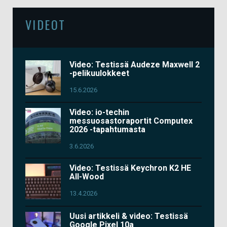
VIDEOT
Video: Testissä Audeze Maxwell 2
-pelikuulokkeet
15.6.2026
Video: io-techin
messuosastoraportit Computex
2026 -tapahtumasta
3.6.2026
Video: Testissä Keychron K2 HE
All-Wood
13.4.2026
Uusi artikkeli & video: Testissä
Google Pixel 10a