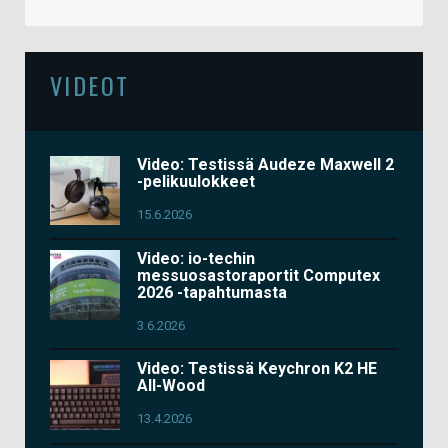
VIDEOT
Video: Testissä Audeze Maxwell 2
-pelikuulokkeet
15.6.2026
Video: io-techin
messuosastoraportit Computex
2026 -tapahtumasta
3.6.2026
Video: Testissä Keychron K2 HE
All-Wood
13.4.2026