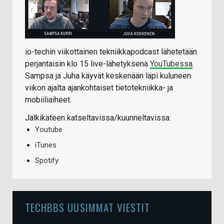
io-techin viikottainen tekniikkapodcast lähetetään
perjantaisin klo 15 live-lähetyksenä
YouTubessa
.
Sampsa ja Juha käyvät keskenään läpi kuluneen
viikon ajalta ajankohtaiset tietotekniikka- ja
mobiiliaiheet.
Jälkikäteen katseltavissa/kuunneltavissa:
Youtube
iTunes
Spotify
TECHBBS UUSIMMAT VIESTIT