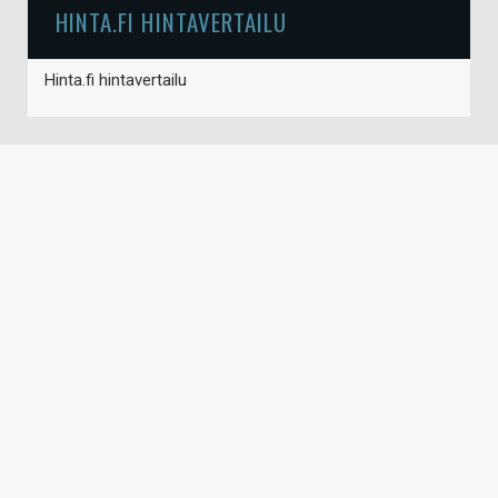
HINTA.FI HINTAVERTAILU
Hinta.fi hintavertailu