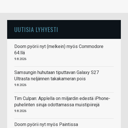
UUTISIA LYHYESTI
Doom pyörii nyt (melkein) myös Commodore
64:llä
9.8.2026
Samsungin huhutaan tiputtavan Galaxy S27
Ultrasta neljännen takakameran pois
9.8.2026
Tim Culpan: Applella on miljardin edestä iPhone-
puhelinten siruja odottamassa muistipiirejä
9.8.2026
Doom pyörii nyt myös Paintissa