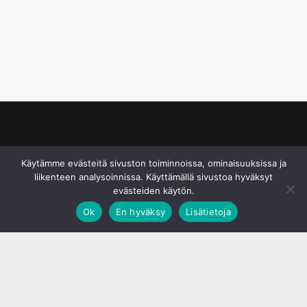
© S&J Media Oy
Käytämme evästeitä sivuston toiminnoissa, ominaisuuksissa ja
liikenteen analysoinnissa. Käyttämällä sivustoa hyväksyt
evästeiden käytön.
Ok
En hyväksy
Lisätietoja
;