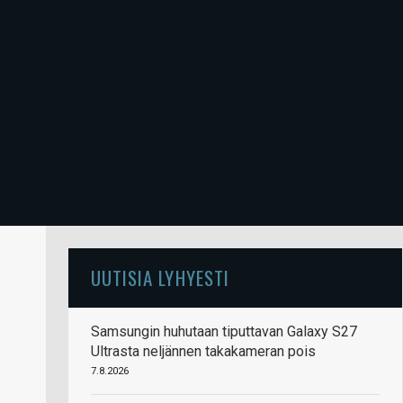
UUTISIA LYHYESTI
Samsungin huhutaan tiputtavan Galaxy S27
Ultrasta neljännen takakameran pois
7.8.2026