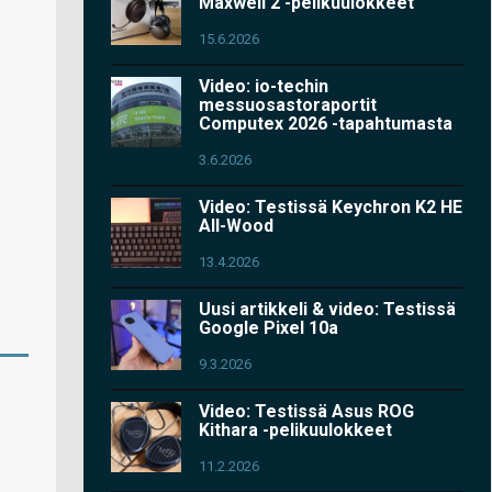
Maxwell 2 -pelikuulokkeet
15.6.2026
Video: io-techin
messuosastoraportit
Computex 2026 -tapahtumasta
3.6.2026
Video: Testissä Keychron K2 HE
All-Wood
13.4.2026
Uusi artikkeli & video: Testissä
Google Pixel 10a
9.3.2026
Video: Testissä Asus ROG
Kithara -pelikuulokkeet
11.2.2026