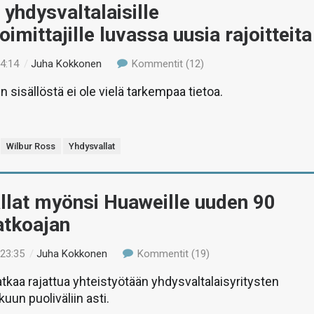
yhdysvaltalaisille
oimittajille luvassa uusia rajoitteita
14:14
/
Juha Kokkonen
Kommentit (12)
n sisällöstä ei ole vielä tarkempaa tietoa.
Wilbur Ross
Yhdysvallat
llat myönsi Huaweille uuden 90
atkoajan
 23:35
/
Juha Kokkonen
Kommentit (19)
tkaa rajattua yhteistyötään yhdysvaltalaisyritysten
uun puoliväliin asti.