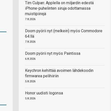
Tim Culpan: Applella on miljardin edestä
iPhone-puhelinten siruja odottamassa
muistipiirejä
7.8.2026
Doom pyörii nyt (melkein) myös Commodore
64:llä
7.8.2026
Doom pyörii nyt myös Paintissa
6.8.2026
Keychron kehittää avoimen lähdekoodin
firmwarea pelihiiriin
5.8.2026
Honor uudisti logonsa
5.8.2026