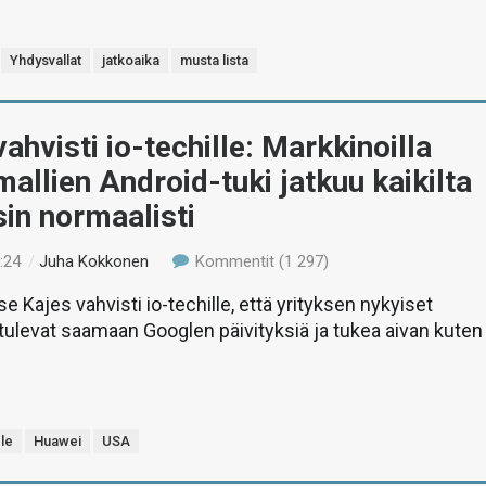
Yhdysvallat
jatkoaika
musta lista
ahvisti io-techille: Markkinoilla
mallien Android-tuki jatkuu kaikilta
sin normaalisti
:24
/
Juha Kokkonen
Kommentit (1 297)
 Kajes vahvisti io-techille, että yrityksen nykyiset
 tulevat saamaan Googlen päivityksiä ja tukea aivan kuten
le
Huawei
USA