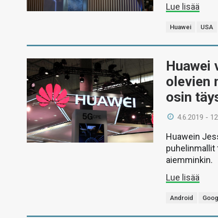
Lue lisää
Huawei
USA
Huawei v
olevien 
osin täy
4.6.2019 - 12
Huawein Jesse
puhelinmallit
aiemminkin.
Lue lisää
Android
Goog