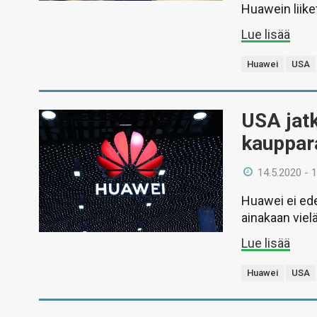
Huawein liike
Lue lisää
Huawei
USA
USA jat
kauppara
14.5.2020 - 
Huawei ei ede
ainakaan viel
Lue lisää
Huawei
USA