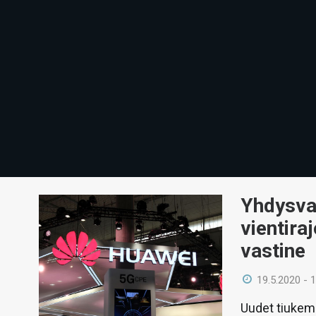
Yhdysval
vientira
vastine
19.5.2020 - 
Uudet tiukemm