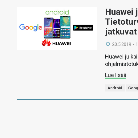
Huawei j
Tietotur
jatkuvat
20.5.2019 - 
Huawei julkai
ohjelmistotuk
Lue lisää
Android
Goog