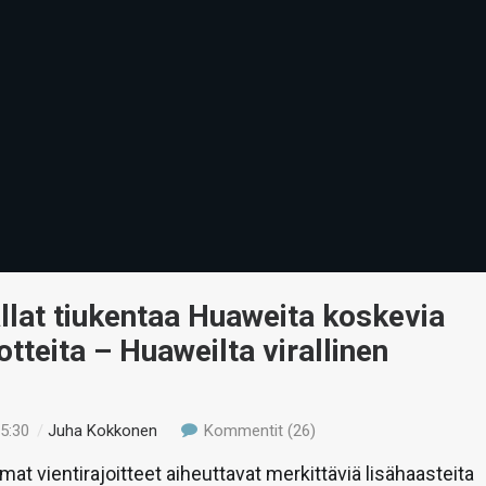
lat tiukentaa Huaweita koskevia
jotteita – Huaweilta virallinen
15:30
/
Juha Kokkonen
Kommentit (26)
at vientirajoitteet aiheuttavat merkittäviä lisähaasteita