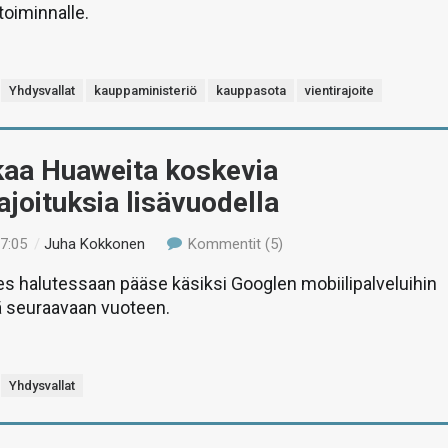
toiminnalle.
Yhdysvallat
kauppaministeriö
kauppasota
vientirajoite
kaa Huaweita koskevia
joituksia lisävuodella
17:05
/
Juha Kokkonen
Kommentit (5)
s halutessaan pääse käsiksi Googlen mobiilipalveluihin
ä seuraavaan vuoteen.
Yhdysvallat