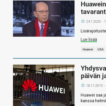
Huawein 
tavarant
24.1.2020 - 
Lisärajoituste
Lue lisää
Huawei
USA
Yhdysva
päivän j
18.11.2019 -
Huawei saa ja
kanssa helmik