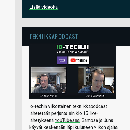
Lisää videoita
TEKNIIKKAPODCAST
io-techin viikottainen tekniikkapodcast
lähetetään perjantaisin klo 15 live-
lähetyksenä
YouTubessa
. Sampsa ja Juha
käyvät keskenään läpi kuluneen viikon ajalta