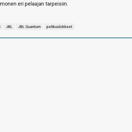
monen eri pelaajan tarpeisiin.
4
JBL
JBL Quantum
pelikuulokkeet