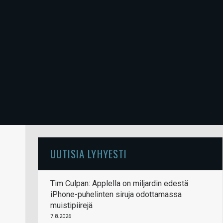
UUTISIA LYHYESTI
Tim Culpan: Applella on miljardin edestä
iPhone-puhelinten siruja odottamassa
muistipiirejä
7.8.2026