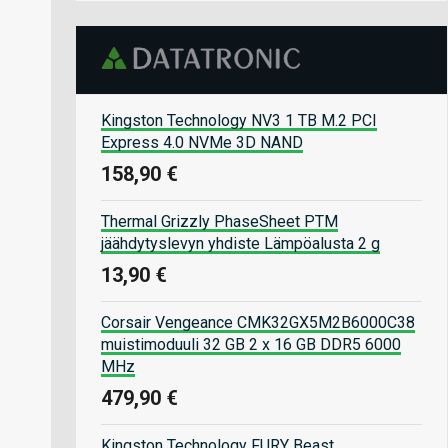
Kingston Technology NV3 1 TB M.2 PCI
Express 4.0 NVMe 3D NAND
158,90 €
Thermal Grizzly PhaseSheet PTM
jäähdytyslevyn yhdiste Lämpöalusta 2 g
13,90 €
Corsair Vengeance CMK32GX5M2B6000C38
muistimoduuli 32 GB 2 x 16 GB DDR5 6000
MHz
479,90 €
Kingston Technology FURY Beast