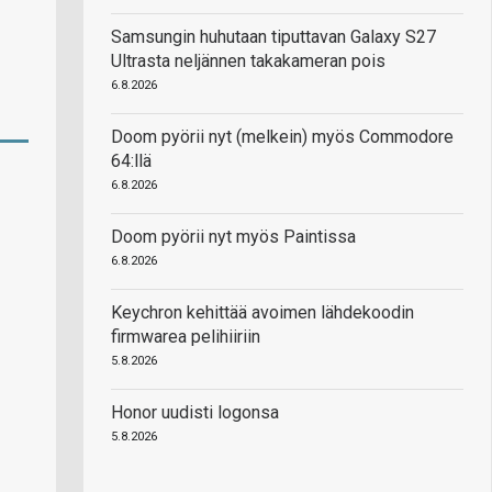
Samsungin huhutaan tiputtavan Galaxy S27
Ultrasta neljännen takakameran pois
6.8.2026
Doom pyörii nyt (melkein) myös Commodore
64:llä
6.8.2026
Doom pyörii nyt myös Paintissa
6.8.2026
Keychron kehittää avoimen lähdekoodin
firmwarea pelihiiriin
5.8.2026
Honor uudisti logonsa
5.8.2026