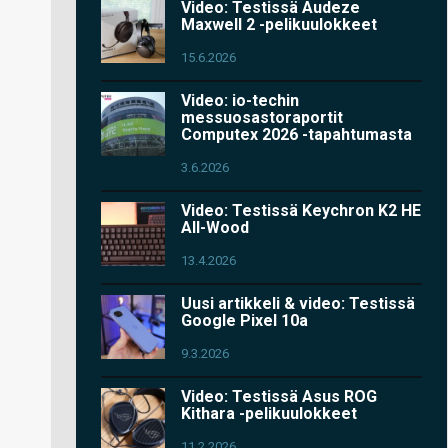
Video: Testissä Audeze
Maxwell 2 -pelikuulokkeet
15.6.2026
Video: io-techin
messuosastoraportit
Computex 2026 -tapahtumasta
3.6.2026
Video: Testissä Keychron K2 HE
All-Wood
13.4.2026
Uusi artikkeli & video: Testissä
Google Pixel 10a
9.3.2026
Video: Testissä Asus ROG
Kithara -pelikuulokkeet
11.2.2026