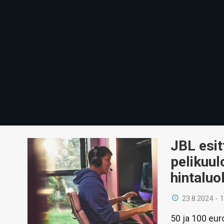
JBL esit
pelikuu
hintalu
23.8.2024 - 
50 ja 100 euro