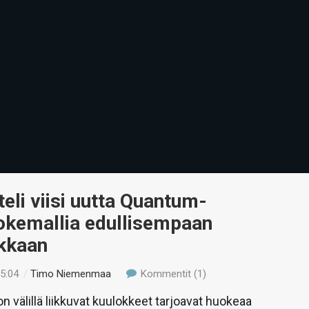
teli viisi uutta Quantum-
lokemallia edullisempaan
okkaan
15:04
/
Timo Niemenmaa
Kommentit (1)
n välillä liikkuvat kuulokkeet tarjoavat huokeaa