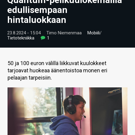
ARTIKKELIT
edullisempaan
hintaluokkaan
VIDEOT
TECHBBS
23.8.2024 - 15:04
Timo Niemenmaa
Mobiili
/
Tietotekniikka
1
TIETOA
HINTA.FI
50 ja 100 euron välillä liikkuvat kuulokkeet
tarjoavat huokeaa äänentoistoa monen eri
KAUPPA
pelaajan tarpeisiin.
VAIHDA TEEMA
HAKU