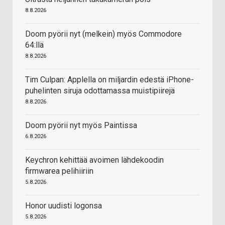
8.8.2026
Doom pyörii nyt (melkein) myös Commodore
64:llä
8.8.2026
Tim Culpan: Applella on miljardin edestä iPhone-
puhelinten siruja odottamassa muistipiirejä
8.8.2026
Doom pyörii nyt myös Paintissa
6.8.2026
Keychron kehittää avoimen lähdekoodin
firmwarea pelihiiriin
5.8.2026
Honor uudisti logonsa
5.8.2026