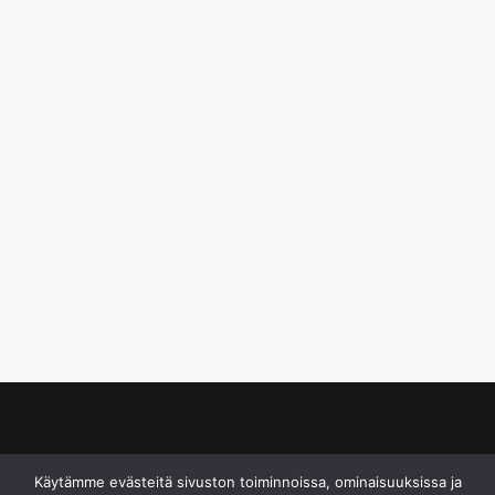
© S&J Media Oy
Käytämme evästeitä sivuston toiminnoissa, ominaisuuksissa ja