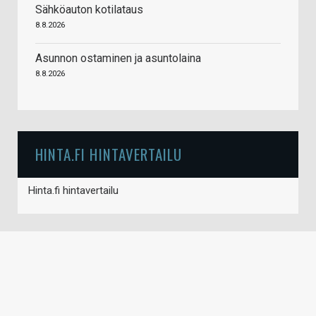
Sähköauton kotilataus
8.8.2026
Asunnon ostaminen ja asuntolaina
8.8.2026
HINTA.FI HINTAVERTAILU
Hinta.fi hintavertailu