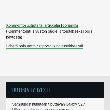
Kommentoi uutista tai artikkelia foorumilla
(Kommentointi sivuston puolella toistakseksi pois
käytöstä)
Lähetä palautetta / raportoi kirjoitusvirheestä
UUTISIA LYHYESTI
Samsungin huhutaan tiputtavan Galaxy S27
Ultrasta neljännen takakameran pois