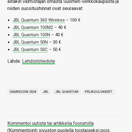
ainakin valmistajan omasta Suomen-verkkokaupasta ja
niiden suositushinnat ovat seuraavat:
JBL Quantum 360 Wireless
– 100 €
JBL Quantum 100M2
– 40 €
JBL Quantum 100N
– 40 €
JBL Quantum 50N
– 30 €
JBL Quantum 50C
– 50 €
Lähde:
Lehdistötiedote
GAMESCOM 2024
JBL
JBL QUANTUM
PELIKUULOKKEET
Kommentoi uutista tai artikkelia foorumilla
(Kommentointi sivuston puolella toistaiseksi pois