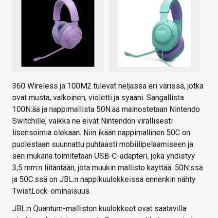
360 Wireless ja 100M2 tulevat neljässä eri värissä, jotka
ovat musta, valkoinen, violetti ja syaani. Sangallista
100N:ää ja nappimallista 50N:ää mainostetaan Nintendo
Switchille, vaikka ne eivät Nintendon virallisesti
lisensoimia olekaan. Niin ikään nappimallinen 50C on
puolestaan suunnattu puhtaasti mobiilipelaamiseen ja
sen mukana toimitetaan USB-C-adapteri, joka yhdistyy
3,5 mm:n liitäntään, jota muukin mallisto käyttää. 50N:ssä
ja 50C:ssä on JBL:n nappikuulokkeissa ennenkin nähty
TwistLock-ominaisuus.
JBL:n Quantum-malliston kuulokkeet ovat saatavilla