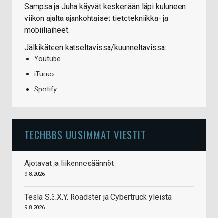
Sampsa ja Juha käyvät keskenään läpi kuluneen
viikon ajalta ajankohtaiset tietotekniikka- ja
mobiiliaiheet.
Jälkikäteen katseltavissa/kuunneltavissa:
Youtube
iTunes
Spotify
TECHBBS UUSIMMAT VIESTIT
Ajotavat ja liikennesäännöt
9.8.2026
Tesla S,3,X,Y, Roadster ja Cybertruck yleistä
9.8.2026