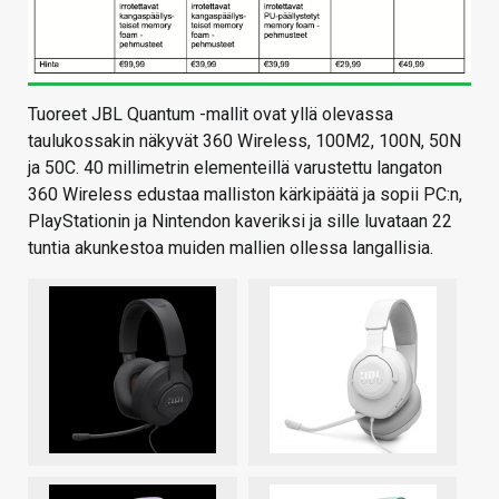
Tuoreet JBL Quantum -mallit ovat yllä olevassa
taulukossakin näkyvät 360 Wireless, 100M2, 100N, 50N
ja 50C. 40 millimetrin elementeillä varustettu langaton
360 Wireless edustaa malliston kärkipäätä ja sopii PC:n,
PlayStationin ja Nintendon kaveriksi ja sille luvataan 22
tuntia akunkestoa muiden mallien ollessa langallisia.