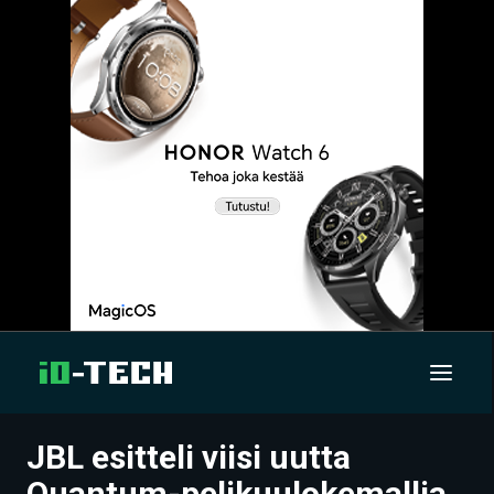
JBL esitteli viisi uutta
UUTISET
Quantum-pelikuulokemallia