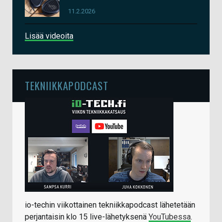
11.2.2026
Lisää videoita
TEKNIIKKAPODCAST
io-techin viikottainen tekniikkapodcast lähetetään
perjantaisin klo 15 live-lähetyksenä
YouTubessa
.