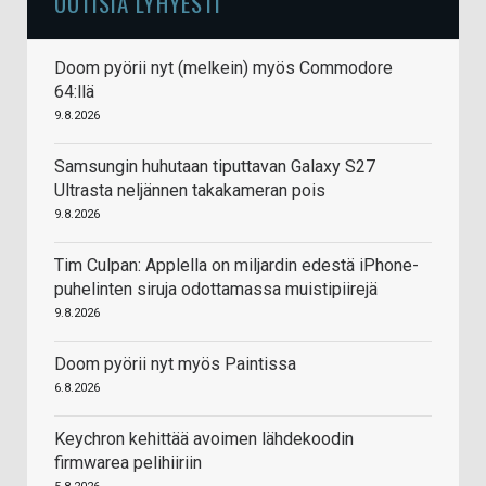
UUTISIA LYHYESTI
Doom pyörii nyt (melkein) myös Commodore
64:llä
9.8.2026
Samsungin huhutaan tiputtavan Galaxy S27
Ultrasta neljännen takakameran pois
9.8.2026
Tim Culpan: Applella on miljardin edestä iPhone-
puhelinten siruja odottamassa muistipiirejä
9.8.2026
Doom pyörii nyt myös Paintissa
6.8.2026
Keychron kehittää avoimen lähdekoodin
firmwarea pelihiiriin