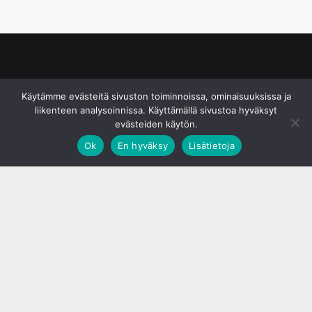
© S&J Media Oy
Käytämme evästeitä sivuston toiminnoissa, ominaisuuksissa ja
liikenteen analysoinnissa. Käyttämällä sivustoa hyväksyt
evästeiden käytön.
Ok
En hyväksy
Lisätietoja
;