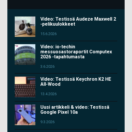
Video: Testissä Audeze Maxwell 2
-pelikuulokkeet
15.6.2026
Video: io-techin
messuosastoraportit Computex
2026 -tapahtumasta
3.6.2026
Video: Testissä Keychron K2 HE
All-Wood
13.4.2026
Uusi artikkeli & video: Testissä
Google Pixel 10a
9.3.2026