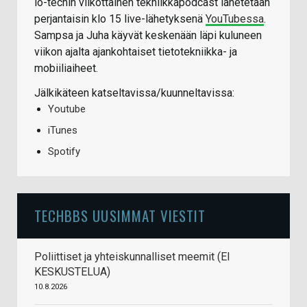
io-techin viikottainen tekniikkapodcast lähetetään
perjantaisin klo 15 live-lähetyksenä
YouTubessa
.
Sampsa ja Juha käyvät keskenään läpi kuluneen
viikon ajalta ajankohtaiset tietotekniikka- ja
mobiiliaiheet.
Jälkikäteen katseltavissa/kuunneltavissa:
Youtube
iTunes
Spotify
TECHBBS UUSIMMAT VIESTIT
Poliittiset ja yhteiskunnalliset meemit (EI
KESKUSTELUA)
10.8.2026