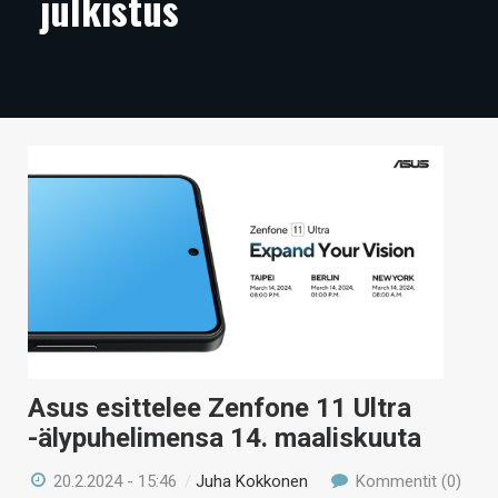
julkistus
ARTIKKELIT
VIDEOT
TECHBBS
TIETOA
HINTA.FI
KAUPPA
VAIHDA TEEMA
Asus esittelee Zenfone 11 Ultra
HAKU
-älypuhelimensa 14. maaliskuuta
20.2.2024 - 15:46
/
Juha Kokkonen
Kommentit (0)