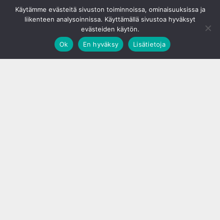
© S&J Media Oy
Käytämme evästeitä sivuston toiminnoissa, ominaisuuksissa ja
liikenteen analysoinnissa. Käyttämällä sivustoa hyväksyt
evästeiden käytön.
Ok
En hyväksy
Lisätietoja
;