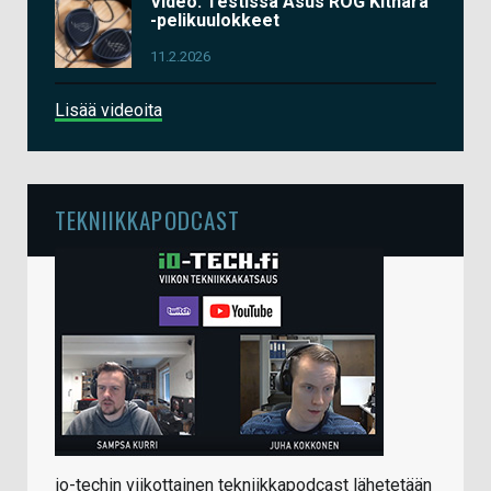
Video: Testissä Asus ROG Kithara
-pelikuulokkeet
11.2.2026
Lisää videoita
TEKNIIKKAPODCAST
io-techin viikottainen tekniikkapodcast lähetetään