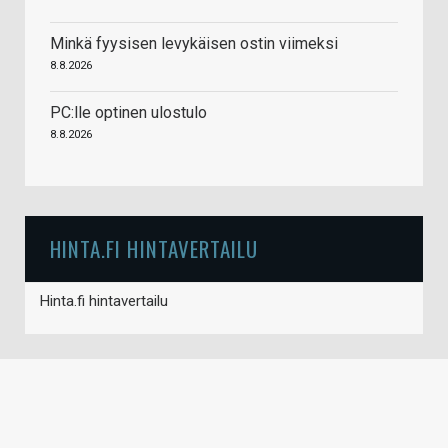
Minkä fyysisen levykäisen ostin viimeksi
8.8.2026
PC:lle optinen ulostulo
8.8.2026
HINTA.FI HINTAVERTAILU
Hinta.fi hintavertailu