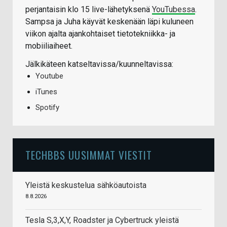
perjantaisin klo 15 live-lähetyksenä
YouTubessa
.
Sampsa ja Juha käyvät keskenään läpi kuluneen
viikon ajalta ajankohtaiset tietotekniikka- ja
mobiiliaiheet.
Jälkikäteen katseltavissa/kuunneltavissa:
Youtube
iTunes
Spotify
TECHBBS UUSIMMAT VIESTIT
Yleistä keskustelua sähköautoista
8.8.2026
Tesla S,3,X,Y, Roadster ja Cybertruck yleistä