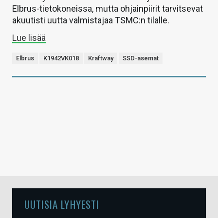
Elbrus-tietokoneissa, mutta ohjainpiirit tarvitsevat
akuutisti uutta valmistajaa TSMC:n tilalle.
Lue lisää
Elbrus
K1942VK018
Kraftway
SSD-asemat
UUTISIA LYHYESTI