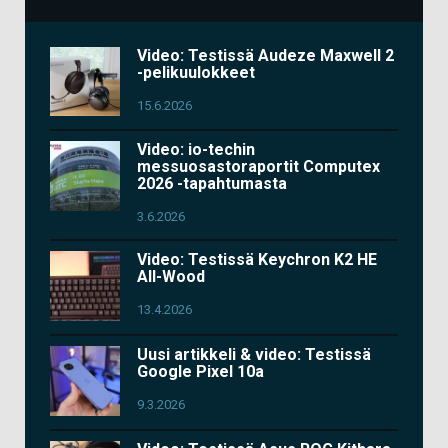
Video: Testissä Audeze Maxwell 2
-pelikuulokkeet
15.6.2026
Video: io-techin
messuosastoraportit Computex
2026 -tapahtumasta
3.6.2026
Video: Testissä Keychron K2 HE
All-Wood
13.4.2026
Uusi artikkeli & video: Testissä
Google Pixel 10a
9.3.2026