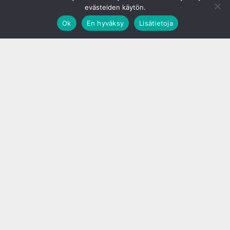
evästeiden käytön.
Ok
En hyväksy
Lisätietoja
;