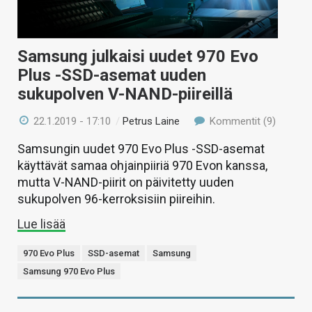
Samsung julkaisi uudet 970 Evo
Plus -SSD-asemat uuden
sukupolven V-NAND-piireillä
22.1.2019 - 17:10
/
Petrus Laine
Kommentit (9)
Samsungin uudet 970 Evo Plus -SSD-asemat
käyttävät samaa ohjainpiiriä 970 Evon kanssa,
mutta V-NAND-piirit on päivitetty uuden
sukupolven 96-kerroksisiin piireihin.
Lue lisää
970 Evo Plus
SSD-asemat
Samsung
Samsung 970 Evo Plus