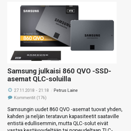
Samsung julkaisi 860 QVO -SSD-
asemat QLC-soluilla
27.11.2018 - 21:18
/
Petrus Laine
Kommentit (176)
Samsungin uudet 860 QVO -asemat tuovat yhden,
kahden ja neljän teratavun kapasiteetit saataville
entistä edullisemmin, mutta QLC-solut eivät
vastaa kestävyydeltään tai nopeudeltaan TLC-,