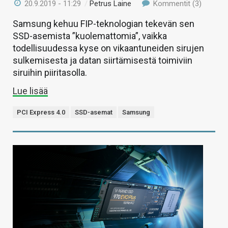
20.9.2019 - 11:29
/
Petrus Laine
Kommentit (3)
Samsung kehuu FIP-teknologian tekevän sen
SSD-asemista ”kuolemattomia”, vaikka
todellisuudessa kyse on vikaantuneiden sirujen
sulkemisesta ja datan siirtämisestä toimiviin
siruihin piiritasolla.
Lue lisää
PCI Express 4.0
SSD-asemat
Samsung