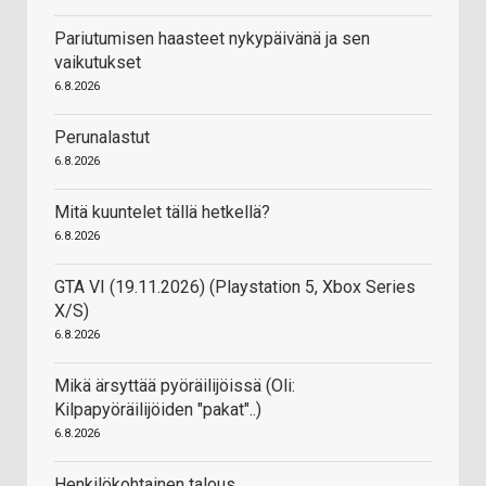
Pariutumisen haasteet nykypäivänä ja sen
vaikutukset
6.8.2026
Perunalastut
6.8.2026
Mitä kuuntelet tällä hetkellä?
6.8.2026
GTA VI (19.11.2026) (Playstation 5, Xbox Series
X/S)
6.8.2026
Mikä ärsyttää pyöräilijöissä (Oli:
Kilpapyöräilijöiden "pakat"..)
6.8.2026
Henkilökohtainen talous