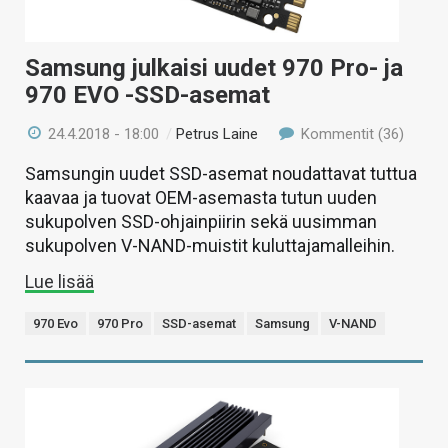
Samsung julkaisi uudet 970 Pro- ja
970 EVO -SSD-asemat
24.4.2018 - 18:00
/
Petrus Laine
Kommentit (36)
Samsungin uudet SSD-asemat noudattavat tuttua
kaavaa ja tuovat OEM-asemasta tutun uuden
sukupolven SSD-ohjainpiirin sekä uusimman
sukupolven V-NAND-muistit kuluttajamalleihin.
Lue lisää
970 Evo
970 Pro
SSD-asemat
Samsung
V-NAND