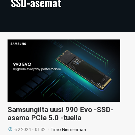
SSD-asemat
ARTIKKELIT
VIDEOT
TECHBBS
TIETOA
HINTA.FI
KAUPPA
VAIHDA TEEMA
Samsungilta uusi 990 Evo -SSD-
HAKU
asema PCIe 5.0 -tuella
6.2.2024 - 01:32
/
Timo Niemenmaa