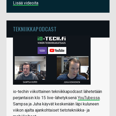
Lisää videoita
TEKNIIKKAPODCAST
io-techin viikottainen tekniikkapodcast lähetetään
perjantaisin klo 15 live-lähetyksenä
YouTubessa
.
Sampsa ja Juha käyvät keskenään läpi kuluneen
viikon ajalta ajankohtaiset tietotekniikka- ja