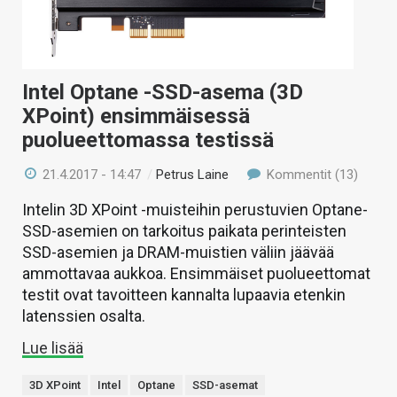
Intel Optane -SSD-asema (3D
XPoint) ensimmäisessä
puolueettomassa testissä
21.4.2017 - 14:47
/
Petrus Laine
Kommentit (13)
Intelin 3D XPoint -muisteihin perustuvien Optane-
SSD-asemien on tarkoitus paikata perinteisten
SSD-asemien ja DRAM-muistien väliin jäävää
ammottavaa aukkoa. Ensimmäiset puolueettomat
testit ovat tavoitteen kannalta lupaavia etenkin
latenssien osalta.
Lue lisää
3D XPoint
Intel
Optane
SSD-asemat