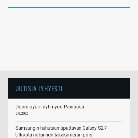
UUTISIA LYHYESTI
Doom pyörii nyt myös Paintissa
6.8.2026
Samsungin huhutaan tiputtavan Galaxy S27
Ultrasta neljännen takakameran pois