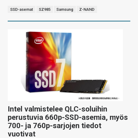
SSD-asemat
SZ985
Samsung
Z-NAND
Intel valmistelee QLC-soluihin
perustuvia 660p-SSD-asemia, myös
700- ja 760p-sarjojen tiedot
vuotivat