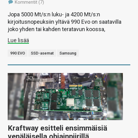
Kommentit (7)
Jopa 5000 Mt/s:n luku- ja 4200 Mt/s:n
kirjoitusnopeuksiin yltävä 990 Evo on saatavilla
joko yhden tai kahden teratavun koossa,
Lue lisää
990 EVO
SSD-asemat
Samsung
Kraftway esitteli ensimmäisiä
venäläisella ohjainpiirillä