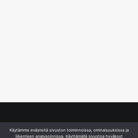
© S&J Media Oy
Käytämme evästeitä sivuston toiminnoissa, ominaisuuksissa ja
liikenteen analysoinnissa. Käyttämällä sivustoa hyväksyt