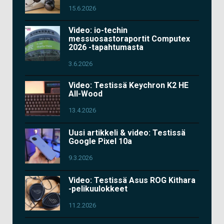
15.6.2026
Video: io-techin
messuosastoraportit Computex
2026 -tapahtumasta
3.6.2026
Video: Testissä Keychron K2 HE
All-Wood
13.4.2026
Uusi artikkeli & video: Testissä
Google Pixel 10a
9.3.2026
Video: Testissä Asus ROG Kithara
-pelikuulokkeet
11.2.2026