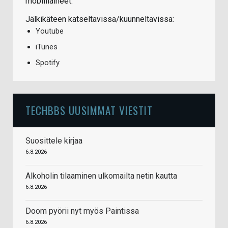
mobiiliaiheet.
Jälkikäteen katseltavissa/kuunneltavissa:
Youtube
iTunes
Spotify
TECHBBS UUSIMMAT VIESTIT
Suosittele kirjaa
6.8.2026
Alkoholin tilaaminen ulkomailta netin kautta
6.8.2026
Doom pyörii nyt myös Paintissa
6.8.2026