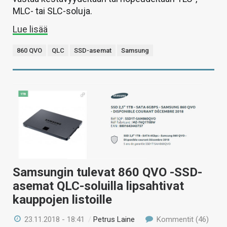
MLC- tai SLC-soluja.
Lue lisää
860 QVO
QLC
SSD-asemat
Samsung
Samsungin tulevat 860 QVO -SSD-
asemat QLC-soluilla lipsahtivat
kauppojen listoille
23.11.2018 - 18:41
/
Petrus Laine
Kommentit (46)