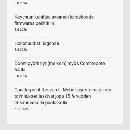
6.8.2026
Keychron kehittää avoimen lähdekoodin
firmwarea pelihiiriin
5.8.2026
Honor uudisti logonsa
5.8.2026
Doom pyörii nyt (melkein) myös Commodore
64:llä
3.8.2026
Counterpoint Research: Mobiilijärjestelmäpiirien
toimitukset laskivat jopa 15 % vuoden
ensimmäisellä puoliskolla
31.7.2026