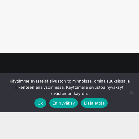
© S&J Media Oy
Käytämme evästeitä sivuston toiminnoissa, ominaisuuksissa ja
liikenteen analysoinnissa. Käyttämällä sivustoa hyväksyt
evästeiden käytön.
Ok
En hyväksy
Lisätietoja
;