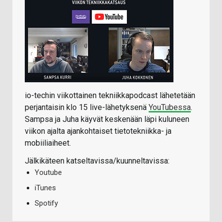
io-techin viikottainen tekniikkapodcast lähetetään
perjantaisin klo 15 live-lähetyksenä
YouTubessa
.
Sampsa ja Juha käyvät keskenään läpi kuluneen
viikon ajalta ajankohtaiset tietotekniikka- ja
mobiiliaiheet.
Jälkikäteen katseltavissa/kuunneltavissa:
Youtube
iTunes
Spotify