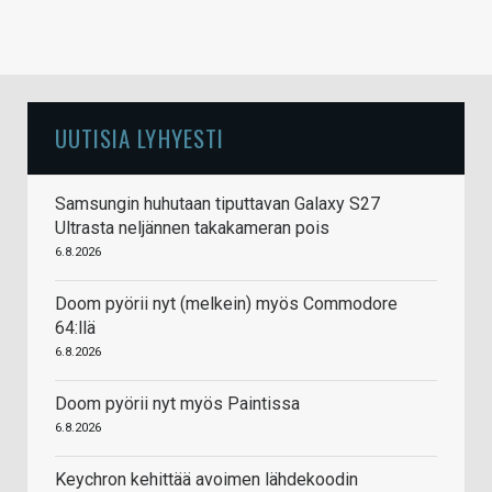
UUTISIA LYHYESTI
Samsungin huhutaan tiputtavan Galaxy S27
Ultrasta neljännen takakameran pois
6.8.2026
Doom pyörii nyt (melkein) myös Commodore
64:llä
6.8.2026
Doom pyörii nyt myös Paintissa
6.8.2026
Keychron kehittää avoimen lähdekoodin