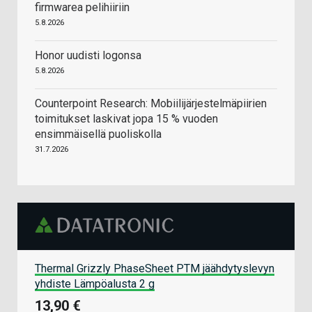
firmwarea pelihiiriin
5.8.2026
Honor uudisti logonsa
5.8.2026
Counterpoint Research: Mobiilijärjestelmäpiirien
toimitukset laskivat jopa 15 % vuoden
ensimmäisellä puoliskolla
31.7.2026
Thermal Grizzly PhaseSheet PTM jäähdytyslevyn
yhdiste Lämpöalusta 2 g
13,90 €