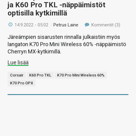
ja K60 Pro TKL -näppäimistöt
optisilla kytkimillä
14.9.2022 - 05:02
/
Petrus Laine
Kommentit (3)
Järeämpien sisarusten rinnalla julkaistiin myös
langaton K70 Pro Mini Wireless 60% -näppäimistö
Cherryn MX-kytkimillä.
Lue lisää
Corsair
K60 Pro TKL
K70 Pro Mini Wireless 60%
K70 Pro OPX