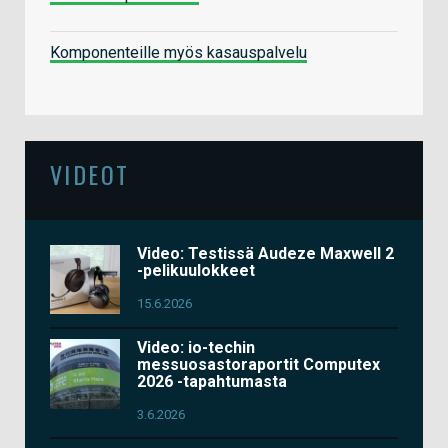
Komponenteille myös kasauspalvelu
VIDEOT
Video: Testissä Audeze Maxwell 2
-pelikuulokkeet
15.6.2026
Video: io-techin
messuosastoraportit Computex
2026 -tapahtumasta
3.6.2026