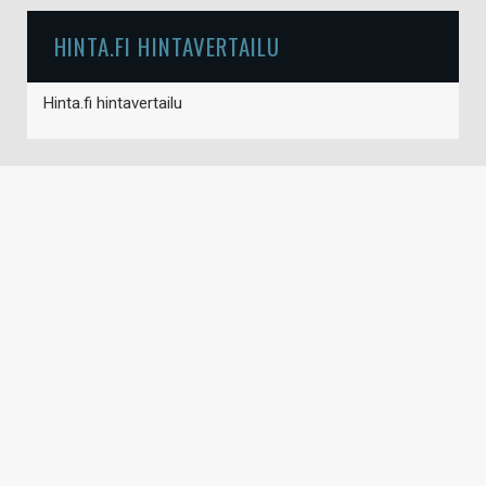
HINTA.FI HINTAVERTAILU
Hinta.fi hintavertailu