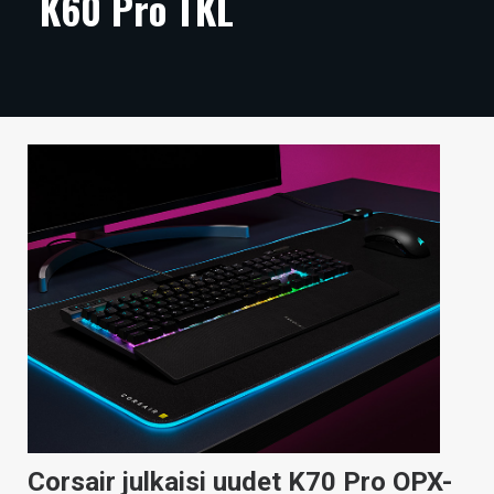
K60 Pro TKL
ARTIKKELIT
VIDEOT
TECHBBS
TIETOA
HINTA.FI
KAUPPA
VAIHDA TEEMA
HAKU
Corsair julkaisi uudet K70 Pro OPX-