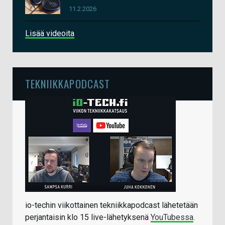
11.2.2026
Lisää videoita
TEKNIIKKAPODCAST
io-techin viikottainen tekniikkapodcast lähetetään
perjantaisin klo 15 live-lähetyksenä
YouTubessa
.