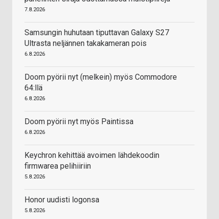
7.8.2026
Samsungin huhutaan tiputtavan Galaxy S27
Ultrasta neljännen takakameran pois
6.8.2026
Doom pyörii nyt (melkein) myös Commodore
64:llä
6.8.2026
Doom pyörii nyt myös Paintissa
6.8.2026
Keychron kehittää avoimen lähdekoodin
firmwarea pelihiiriin
5.8.2026
Honor uudisti logonsa
5.8.2026