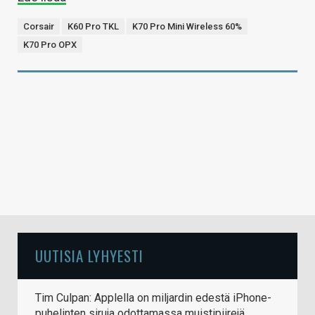
Corsair
K60 Pro TKL
K70 Pro Mini Wireless 60%
K70 Pro OPX
UUTISIA LYHYESTI
Tim Culpan: Applella on miljardin edestä iPhone-
puhelinten siruja odottamassa muistipiirejä