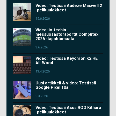
Video: Testissä Audeze Maxwell 2
-pelikuulokkeet
15.6.2026
Video: io-techin
messuosastoraportit Computex
2026 -tapahtumasta
3.6.2026
Video: Testissä Keychron K2 HE
All-Wood
13.4.2026
Uusi artikkeli & video: Testissä
Google Pixel 10a
9.3.2026
Video: Testissä Asus ROG Kithara
-pelikuulokkeet