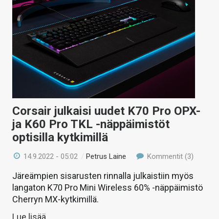
KAUPPA
VAIHDA TEEMA
HAKU
Corsair julkaisi uudet K70 Pro OPX-
ja K60 Pro TKL -näppäimistöt
optisilla kytkimillä
14.9.2022 - 05:02
/
Petrus Laine
Kommentit (3)
Järeämpien sisarusten rinnalla julkaistiin myös
langaton K70 Pro Mini Wireless 60% -näppäimistö
Cherryn MX-kytkimillä.
Lue lisää