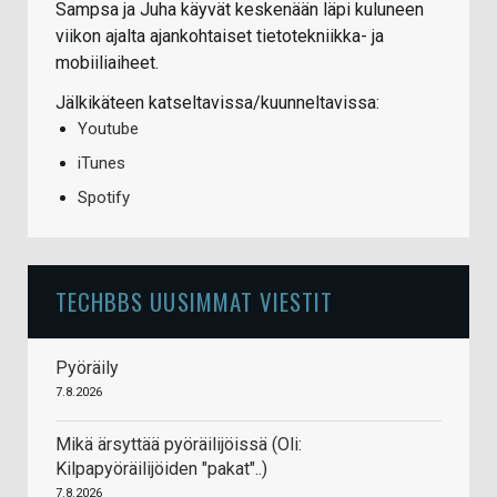
Sampsa ja Juha käyvät keskenään läpi kuluneen
viikon ajalta ajankohtaiset tietotekniikka- ja
mobiiliaiheet.
Jälkikäteen katseltavissa/kuunneltavissa:
Youtube
iTunes
Spotify
TECHBBS UUSIMMAT VIESTIT
Pyöräily
7.8.2026
Mikä ärsyttää pyöräilijöissä (Oli:
Kilpapyöräilijöiden "pakat"..)
7.8.2026