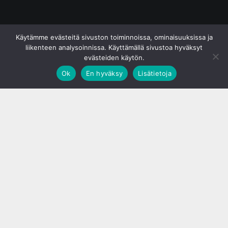
© S&J Media Oy
Käytämme evästeitä sivuston toiminnoissa, ominaisuuksissa ja
liikenteen analysoinnissa. Käyttämällä sivustoa hyväksyt
evästeiden käytön.
Ok
En hyväksy
Lisätietoja
;