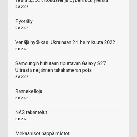
Tesla S,3,X,Y, Roadster ja Cybertruck yleistä
9.8.2026
Pyöräily
9.8.2026
Venäjä hyökkäsi Ukrainaan 24. helmikuuta 2022
8.8.2026
Samsungin huhutaan tiputtavan Galaxy S27
Ultrasta neljännen takakameran pois
8.8.2026
Rannekelloja
8.8.2026
NAS rakentelut
8.8.2026
Mekaaniset näppäimistöt