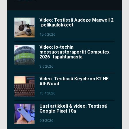
Video: Testissä Audeze Maxwell 2
-pelikuulokkeet
15.6.2026
Video: io-techin
messuosastoraportit Computex
2026 -tapahtumasta
3.6.2026
Video: Testissä Keychron K2 HE
All-Wood
13.4.2026
Uusi artikkeli & video: Testissä
Google Pixel 10a
9.3.2026