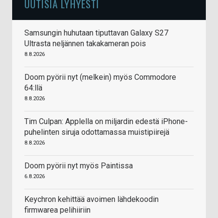
UUTISIA LYHYESTI
Samsungin huhutaan tiputtavan Galaxy S27
Ultrasta neljännen takakameran pois
8.8.2026
Doom pyörii nyt (melkein) myös Commodore
64:llä
8.8.2026
Tim Culpan: Applella on miljardin edestä iPhone-
puhelinten siruja odottamassa muistipiirejä
8.8.2026
Doom pyörii nyt myös Paintissa
6.8.2026
Keychron kehittää avoimen lähdekoodin
firmwarea pelihiiriin