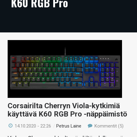
K60 RGB Pro
ARTIKKELIT
VIDEOT
TECHBBS
TIETOA
HINTA.FI
KAUPPA
VAIHDA TEEMA
Corsairilta Cherryn Viola-kytkimiä
käyttävä K60 RGB Pro -näppäimistö
HAKU
14.10.2020 - 22:26
/
Petrus Laine
Kommentit (5)