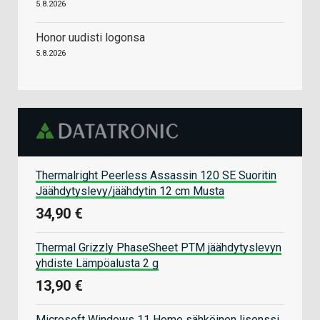
5.8.2026
Honor uudisti logonsa
5.8.2026
Thermalright Peerless Assassin 120 SE Suoritin
Jäähdytyslevy/jäähdytin 12 cm Musta
34,90 €
Thermal Grizzly PhaseSheet PTM jäähdytyslevyn
yhdiste Lämpöalusta 2 g
13,90 €
Microsoft Windows 11 Home sähköinen lisenssi