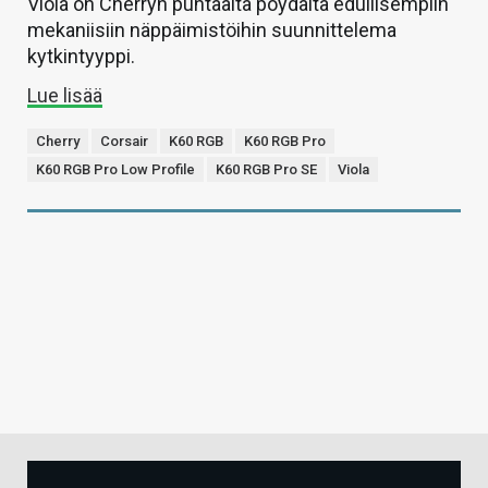
Viola on Cherryn puhtaalta pöydältä edullisempiin
mekaniisiin näppäimistöihin suunnittelema
kytkintyyppi.
Lue lisää
Cherry
Corsair
K60 RGB
K60 RGB Pro
K60 RGB Pro Low Profile
K60 RGB Pro SE
Viola