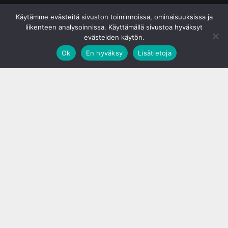
© S&J Media Oy
Käytämme evästeitä sivuston toiminnoissa, ominaisuuksissa ja
liikenteen analysoinnissa. Käyttämällä sivustoa hyväksyt
evästeiden käytön.
Ok
En hyväksy
Lisätietoja
;