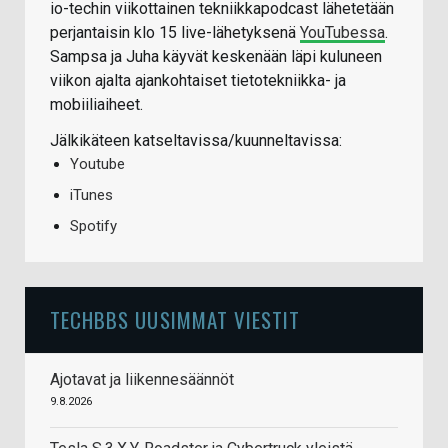
io-techin viikottainen tekniikkapodcast lähetetään
perjantaisin klo 15 live-lähetyksenä
YouTubessa
.
Sampsa ja Juha käyvät keskenään läpi kuluneen
viikon ajalta ajankohtaiset tietotekniikka- ja
mobiiliaiheet.
Jälkikäteen katseltavissa/kuunneltavissa:
Youtube
iTunes
Spotify
TECHBBS UUSIMMAT VIESTIT
Ajotavat ja liikennesäännöt
9.8.2026