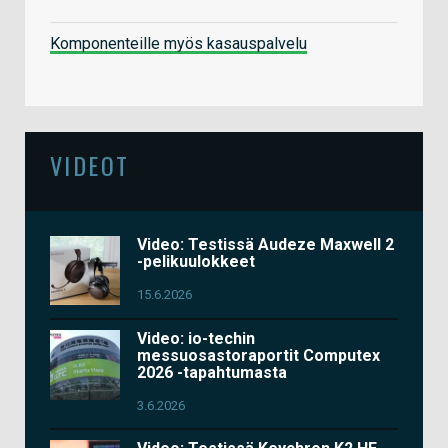
Komponenteille myös kasauspalvelu
VIDEOT
Video: Testissä Audeze Maxwell 2
-pelikuulokkeet
15.6.2026
Video: io-techin
messuosastoraportit Computex
2026 -tapahtumasta
3.6.2026