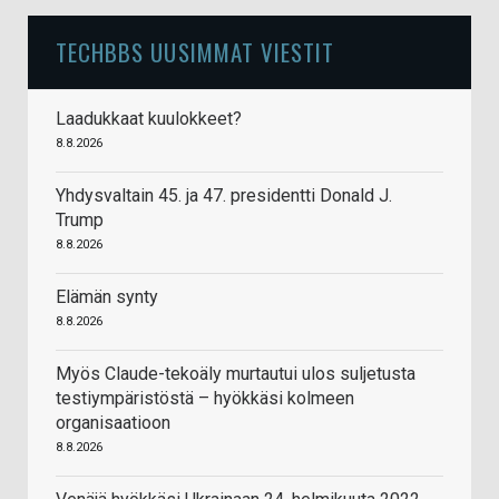
TECHBBS UUSIMMAT VIESTIT
Laadukkaat kuulokkeet?
8.8.2026
Yhdysvaltain 45. ja 47. presidentti Donald J.
Trump
8.8.2026
Elämän synty
8.8.2026
Myös Claude-tekoäly murtautui ulos suljetusta
testiympäristöstä – hyökkäsi kolmeen
organisaatioon
8.8.2026