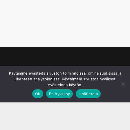
© S&J Media Oy
Käytämme evästeitä sivuston toiminnoissa, ominaisuuksissa ja
liikenteen analysoinnissa. Käyttämällä sivustoa hyväksyt
evästeiden käytön.
Ok
En hyväksy
Lisätietoja
;