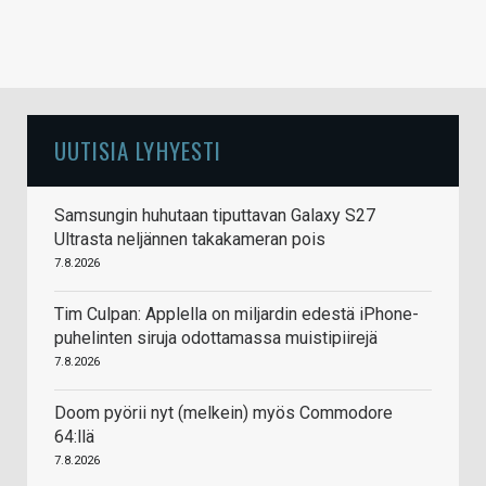
UUTISIA LYHYESTI
Samsungin huhutaan tiputtavan Galaxy S27
Ultrasta neljännen takakameran pois
7.8.2026
Tim Culpan: Applella on miljardin edestä iPhone-
puhelinten siruja odottamassa muistipiirejä
7.8.2026
Doom pyörii nyt (melkein) myös Commodore
64:llä
7.8.2026