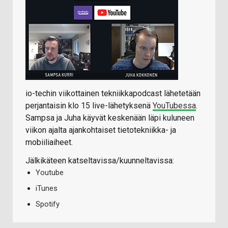
io-techin viikottainen tekniikkapodcast lähetetään
perjantaisin klo 15 live-lähetyksenä
YouTubessa
.
Sampsa ja Juha käyvät keskenään läpi kuluneen
viikon ajalta ajankohtaiset tietotekniikka- ja
mobiiliaiheet.
Jälkikäteen katseltavissa/kuunneltavissa:
Youtube
iTunes
Spotify