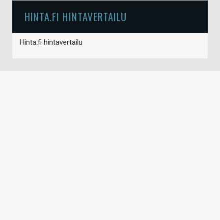
HINTA.FI HINTAVERTAILU
Hinta.fi hintavertailu