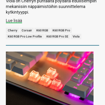
Viola on Cherryn puhtaalta pöydältä edullisempiin
mekaniisiin näppäimistöihin suunnittelema
kytkintyyppi.
Lue lisää
Cherry
Corsair
K60 RGB
K60 RGB Pro
K60 RGB Pro Low Profile
K60 RGB Pro SE
Viola