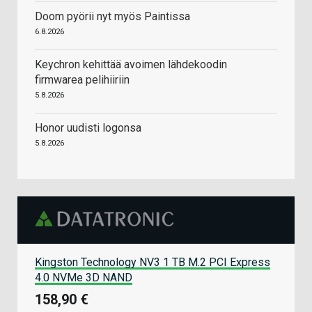
Doom pyörii nyt myös Paintissa
6.8.2026
Keychron kehittää avoimen lähdekoodin
firmwarea pelihiiriin
5.8.2026
Honor uudisti logonsa
5.8.2026
Kingston Technology NV3 1 TB M.2 PCI Express
4.0 NVMe 3D NAND
158,90 €