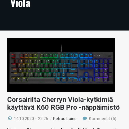
Viola
ARTIKKELIT
VIDEOT
TECHBBS
TIETOA
HINTA.FI
KAUPPA
VAIHDA TEEMA
Corsairilta Cherryn Viola-kytkimiä
käyttävä K60 RGB Pro -näppäimistö
HAKU
14.10.2020 - 22:26
/
Petrus Laine
Kommentit (5)