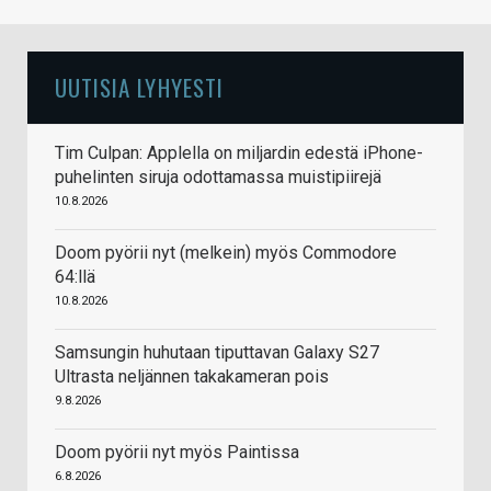
UUTISIA LYHYESTI
Tim Culpan: Applella on miljardin edestä iPhone-
puhelinten siruja odottamassa muistipiirejä
10.8.2026
Doom pyörii nyt (melkein) myös Commodore
64:llä
10.8.2026
Samsungin huhutaan tiputtavan Galaxy S27
Ultrasta neljännen takakameran pois
9.8.2026
Doom pyörii nyt myös Paintissa
6.8.2026