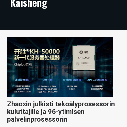
Kaisheng
ARTIKKELIT
VIDEOT
TECHBBS
TIETOA
HINTA.FI
KAUPPA
VAIHDA TEEMA
Zhaoxin julkisti tekoälyprosessorin
HAKU
kuluttajille ja 96-ytimisen
palvelinprosessorin