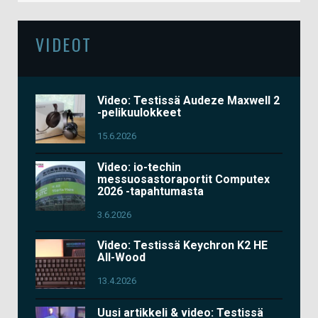
VIDEOT
Video: Testissä Audeze Maxwell 2
-pelikuulokkeet
15.6.2026
Video: io-techin
messuosastoraportit Computex
2026 -tapahtumasta
3.6.2026
Video: Testissä Keychron K2 HE
All-Wood
13.4.2026
Uusi artikkeli & video: Testissä