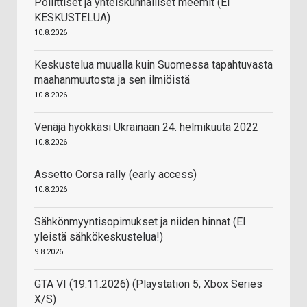
Poliittiset ja yhteiskunnalliset meemit (EI
KESKUSTELUA)
10.8.2026
Keskustelua muualla kuin Suomessa tapahtuvasta
maahanmuutosta ja sen ilmiöistä
10.8.2026
Venäjä hyökkäsi Ukrainaan 24. helmikuuta 2022
10.8.2026
Assetto Corsa rally (early access)
10.8.2026
Sähkönmyyntisopimukset ja niiden hinnat (EI
yleistä sähkökeskustelua!)
9.8.2026
GTA VI (19.11.2026) (Playstation 5, Xbox Series
X/S)