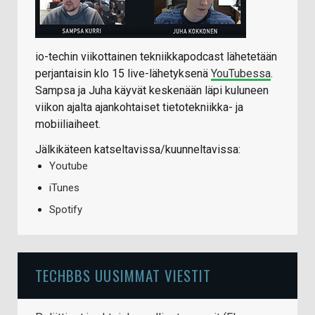
io-techin viikottainen tekniikkapodcast lähetetään
perjantaisin klo 15 live-lähetyksenä
YouTubessa
.
Sampsa ja Juha käyvät keskenään läpi kuluneen
viikon ajalta ajankohtaiset tietotekniikka- ja
mobiiliaiheet.
Jälkikäteen katseltavissa/kuunneltavissa:
Youtube
iTunes
Spotify
TECHBBS UUSIMMAT VIESTIT