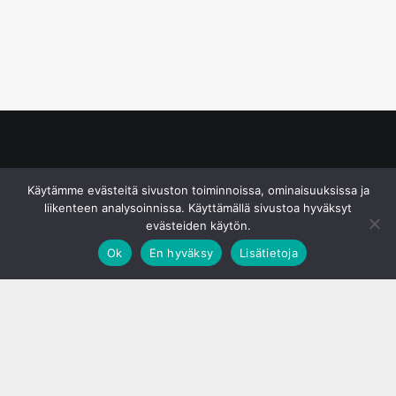
© S&J Media Oy
Käytämme evästeitä sivuston toiminnoissa, ominaisuuksissa ja
liikenteen analysoinnissa. Käyttämällä sivustoa hyväksyt
evästeiden käytön.
Ok
En hyväksy
Lisätietoja
;