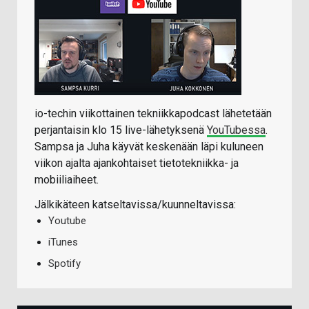
io-techin viikottainen tekniikkapodcast lähetetään
perjantaisin klo 15 live-lähetyksenä
YouTubessa
.
Sampsa ja Juha käyvät keskenään läpi kuluneen
viikon ajalta ajankohtaiset tietotekniikka- ja
mobiiliaiheet.
Jälkikäteen katseltavissa/kuunneltavissa:
Youtube
iTunes
Spotify