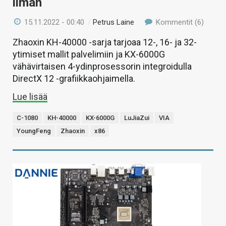
ilman
15.11.2022 - 00:40
/
Petrus Laine
Kommentit (6)
Zhaoxin KH-40000 -sarja tarjoaa 12-, 16- ja 32-
ytimiset mallit palvelimiin ja KX-6000G
vähävirtaisen 4-ydinprosessorin integroidulla
DirectX 12 -grafiikkaohjaimella.
Lue lisää
C-1080
KH-40000
KX-6000G
LuJiaZui
VIA
YoungFeng
Zhaoxin
x86