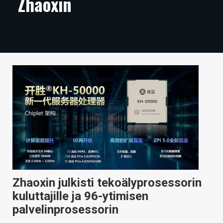
Zhaoxin
ARTIKKELIT
VIDEOT
TECHBBS
TIETOA
HINTA.FI
KAUPPA
VAIHDA TEEMA
Zhaoxin julkisti tekoälyprosessorin
HAKU
kuluttajille ja 96-ytimisen
palvelinprosessorin