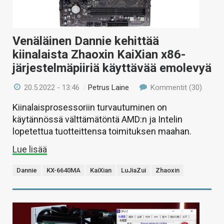
Venäläinen Dannie kehittää
kiinalaista Zhaoxin KaiXian x86-
järjestelmäpiiriä käyttävää emolevyä
20.5.2022 - 13:46
/
Petrus Laine
Kommentit (30)
Kiinalaisprosessoriin turvautuminen on
käytännössä välttämätöntä AMD:n ja Intelin
lopetettua tuotteittensa toimituksen maahan.
Lue lisää
Dannie
KX-6640MA
KaiXian
LuJiaZui
Zhaoxin