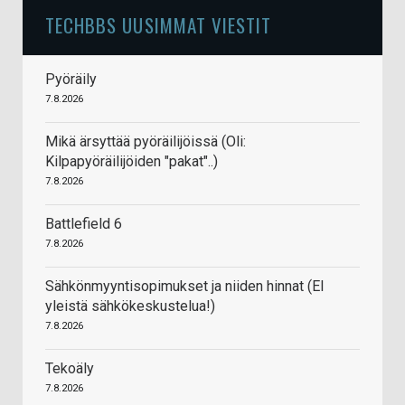
TECHBBS UUSIMMAT VIESTIT
Pyöräily
7.8.2026
Mikä ärsyttää pyöräilijöissä (Oli:
Kilpapyöräilijöiden "pakat"..)
7.8.2026
Battlefield 6
7.8.2026
Sähkönmyyntisopimukset ja niiden hinnat (EI
yleistä sähkökeskustelua!)
7.8.2026
Tekoäly
7.8.2026