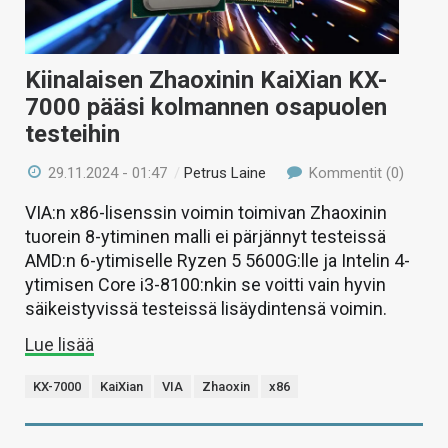
Kiinalaisen Zhaoxinin KaiXian KX-
7000 pääsi kolmannen osapuolen
testeihin
29.11.2024 - 01:47
/
Petrus Laine
Kommentit (0)
VIA:n x86-lisenssin voimin toimivan Zhaoxinin
tuorein 8-ytiminen malli ei pärjännyt testeissä
AMD:n 6-ytimiselle Ryzen 5 5600G:lle ja Intelin 4-
ytimisen Core i3-8100:nkin se voitti vain hyvin
säikeistyvissä testeissä lisäydintensä voimin.
Lue lisää
KX-7000
KaiXian
VIA
Zhaoxin
x86