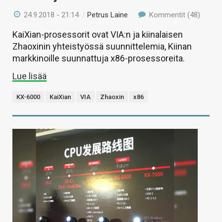
24.9.2018 - 21:14
/
Petrus Laine
Kommentit (48)
KaiXian-prosessorit ovat VIA:n ja kiinalaisen
Zhaoxinin yhteistyössä suunnittelemia, Kiinan
markkinoille suunnattuja x86-prosessoreita.
Lue lisää
KX-6000
KaiXian
VIA
Zhaoxin
x86