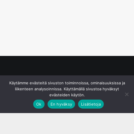
© S&J Media Oy
Käytämme evästeitä sivuston toiminnoissa, ominaisuuksissa ja
liikenteen analysoinnissa. Käyttämällä sivustoa hyväksyt
evästeiden käytön.
Ok
En hyväksy
Lisätietoja
;