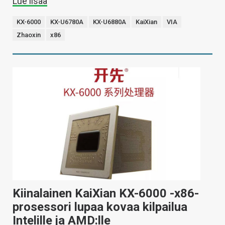
Lue lisää
KX-6000
KX-U6780A
KX-U6880A
KaiXian
VIA
Zhaoxin
x86
Kiinalainen KaiXian KX-6000 -x86-
prosessori lupaa kovaa kilpailua
Intelille ja AMD:lle