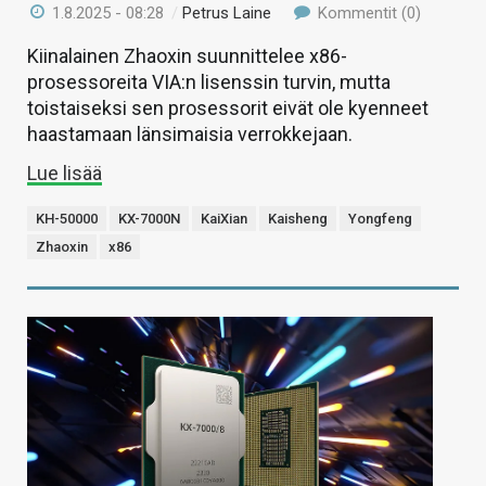
1.8.2025 - 08:28
/
Petrus Laine
Kommentit (0)
Kiinalainen Zhaoxin suunnittelee x86-
prosessoreita VIA:n lisenssin turvin, mutta
toistaiseksi sen prosessorit eivät ole kyenneet
haastamaan länsimaisia verrokkejaan.
Lue lisää
KH-50000
KX-7000N
KaiXian
Kaisheng
Yongfeng
Zhaoxin
x86