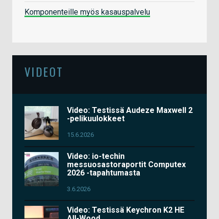
Komponenteille myös kasauspalvelu
VIDEOT
Video: Testissä Audeze Maxwell 2
-pelikuulokkeet
15.6.2026
Video: io-techin
messuosastoraportit Computex
2026 -tapahtumasta
3.6.2026
Video: Testissä Keychron K2 HE
All-Wood