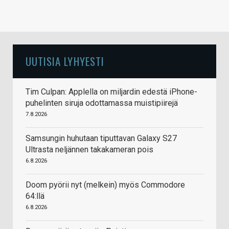
UUTISIA LYHYESTI
Tim Culpan: Applella on miljardin edestä iPhone-
puhelinten siruja odottamassa muistipiirejä
7.8.2026
Samsungin huhutaan tiputtavan Galaxy S27
Ultrasta neljännen takakameran pois
6.8.2026
Doom pyörii nyt (melkein) myös Commodore
64:llä
6.8.2026