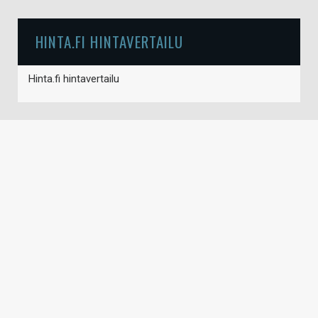
HINTA.FI HINTAVERTAILU
Hinta.fi hintavertailu