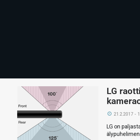
LG raott
kamerao
21.2.2017 - 
LG on paljasta
älypuhelimen