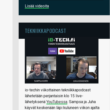
Lisää videoita
TEKNIIKKAPODCAST
io-techin viikottainen tekniikkapodcast
lähetetään perjantaisin klo 15 live-
lähetyksenä
YouTubessa
. Sampsa ja Juha
käyvät keskenään läpi kuluneen viikon ajalta