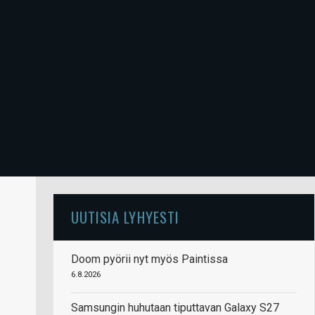
UUTISIA LYHYESTI
Doom pyörii nyt myös Paintissa
6.8.2026
Samsungin huhutaan tiputtavan Galaxy S27