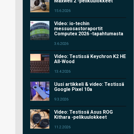
Maxwell 2 -pelikuulokkeet
15.6.2026
Video: io-techin
messuosastoraportit
Computex 2026 -tapahtumasta
3.6.2026
Video: Testissä Keychron K2 HE
All-Wood
13.4.2026
Uusi artikkeli & video: Testissä
Google Pixel 10a
9.3.2026
Video: Testissä Asus ROG
Kithara -pelikuulokkeet
11.2.2026