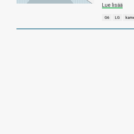
Lue lisää
G6
LG
kam