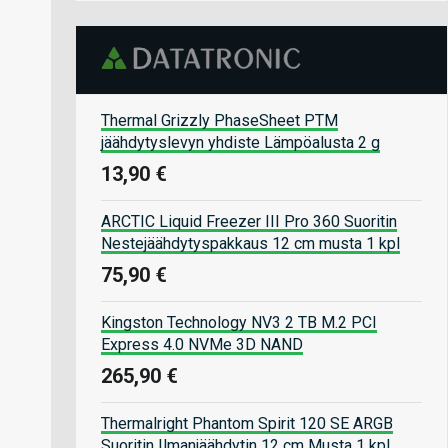
Thermal Grizzly PhaseSheet PTM
jäähdytyslevyn yhdiste Lämpöalusta 2 g
13,90 €
ARCTIC Liquid Freezer III Pro 360 Suoritin
Nestejäähdytyspakkaus 12 cm musta 1 kpl
75,90 €
Kingston Technology NV3 2 TB M.2 PCI
Express 4.0 NVMe 3D NAND
265,90 €
Thermalright Phantom Spirit 120 SE ARGB
Suoritin Ilmanjäähdytin 12 cm Musta 1 kpl