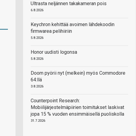
Ultrasta neljännen takakameran pois
6.8.2026
Keychron kehittää avoimen lähdekoodin
firmwarea pelihiiriin
5.8.2026
Honor uudisti logonsa
5.8.2026
Doom pyörii nyt (melkein) myös Commodore
64:llä
3.8.2026
Counterpoint Research:
Mobiilijärjestelmäpiirien toimitukset laskivat
jopa 15 % vuoden ensimmäisellä puoliskolla
31.7.2026