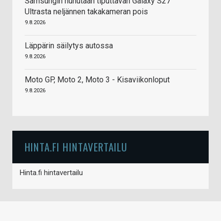
Samsungin huhutaan tiputtavan Galaxy S27
Ultrasta neljännen takakameran pois
9.8.2026
Läppärin säilytys autossa
9.8.2026
Moto GP, Moto 2, Moto 3 - Kisaviikonloput
9.8.2026
HINTA.FI HINTAVERTAILU
Hinta.fi hintavertailu