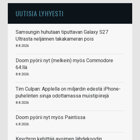
UUTISIA LYHYESTI
Samsungin huhutaan tiputtavan Galaxy S27
Ultrasta neljännen takakameran pois
8.8.2026
Doom pyörii nyt (melkein) myös Commodore
64:llä
8.8.2026
Tim Culpan: Applella on miljardin edestä iPhone-
puhelinten siruja odottamassa muistipiirejä
8.8.2026
Doom pyörii nyt myös Paintissa
6.8.2026
Keychron kehittää avoimen lähdekoodin