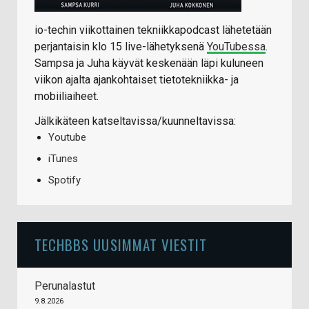
io-techin viikottainen tekniikkapodcast lähetetään
perjantaisin klo 15 live-lähetyksenä
YouTubessa
.
Sampsa ja Juha käyvät keskenään läpi kuluneen
viikon ajalta ajankohtaiset tietotekniikka- ja
mobiiliaiheet.
Jälkikäteen katseltavissa/kuunneltavissa:
Youtube
iTunes
Spotify
TECHBBS UUSIMMAT VIESTIT
Perunalastut
9.8.2026