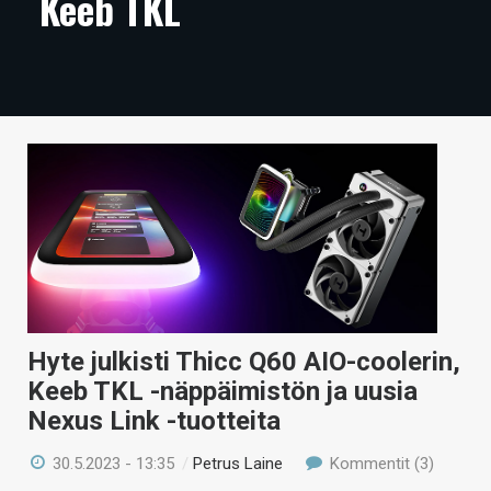
Keeb TKL
ARTIKKELIT
VIDEOT
TECHBBS
TIETOA
HINTA.FI
KAUPPA
VAIHDA TEEMA
Hyte julkisti Thicc Q60 AIO-coolerin,
Keeb TKL -näppäimistön ja uusia
HAKU
Nexus Link -tuotteita
30.5.2023 - 13:35
/
Petrus Laine
Kommentit (3)