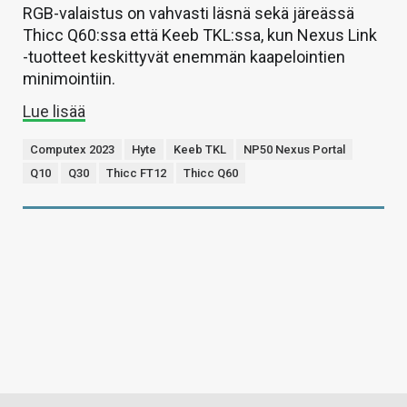
RGB-valaistus on vahvasti läsnä sekä järeässä
Thicc Q60:ssa että Keeb TKL:ssa, kun Nexus Link
-tuotteet keskittyvät enemmän kaapelointien
minimointiin.
Lue lisää
Computex 2023
Hyte
Keeb TKL
NP50 Nexus Portal
Q10
Q30
Thicc FT12
Thicc Q60