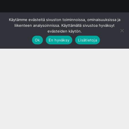
© S&J Media Oy
Käytämme evästeitä sivuston toiminnoissa, ominaisuuksissa ja
liikenteen analysoinnissa. Käyttämällä sivustoa hyväksyt
evästeiden käytön.
Ok
En hyväksy
Lisätietoja
;