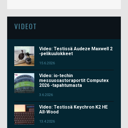
VIDEOT
Video: Testissä Audeze Maxwell 2
-pelikuulokkeet
15.6.2026
Video: io-techin
messuosastoraportit Computex
2026 -tapahtumasta
3.6.2026
Video: Testissä Keychron K2 HE
All-Wood
13.4.2026