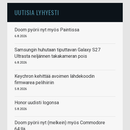
UUTISIA LYHYESTI
Doom pyörii nyt myös Paintissa
6.8.2026
Samsungin huhutaan tiputtavan Galaxy S27
Ultrasta neljännen takakameran pois
6.8.2026
Keychron kehittää avoimen lähdekoodin
firmwarea pelihiiriin
5.8.2026
Honor uudisti logonsa
5.8.2026
Doom pyörii nyt (melkein) myös Commodore
64:llä