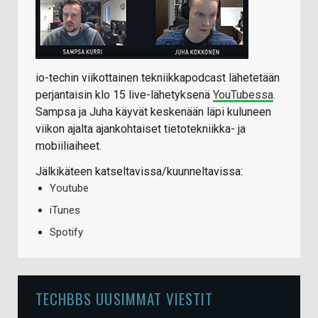
io-techin viikottainen tekniikkapodcast lähetetään
perjantaisin klo 15 live-lähetyksenä
YouTubessa
.
Sampsa ja Juha käyvät keskenään läpi kuluneen
viikon ajalta ajankohtaiset tietotekniikka- ja
mobiiliaiheet.
Jälkikäteen katseltavissa/kuunneltavissa:
Youtube
iTunes
Spotify
TECHBBS UUSIMMAT VIESTIT