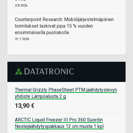
3.8.2026
Counterpoint Research: Mobiilijärjestelmäpiirien
toimitukset laskivat jopa 15 % vuoden
ensimmäisellä puoliskolla
31.7.2026
Thermal Grizzly PhaseSheet PTM jäähdytyslevyn
yhdiste Lämpöalusta 2 g
13,90 €
ARCTIC Liquid Freezer III Pro 360 Suoritin
Nestejäähdytyspakkaus 12 cm musta 1 kpl