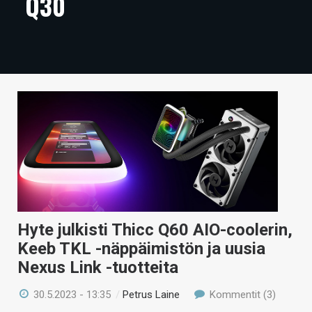
Q30
ARTIKKELIT
VIDEOT
TECHBBS
TIETOA
HINTA.FI
KAUPPA
VAIHDA TEEMA
Hyte julkisti Thicc Q60 AIO-coolerin,
Keeb TKL -näppäimistön ja uusia
HAKU
Nexus Link -tuotteita
30.5.2023 - 13:35
/
Petrus Laine
Kommentit (3)