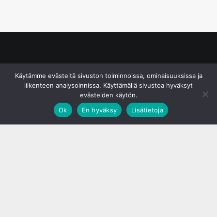
© S&J Media Oy
Käytämme evästeitä sivuston toiminnoissa, ominaisuuksissa ja
liikenteen analysoinnissa. Käyttämällä sivustoa hyväksyt
evästeiden käytön.
Ok
En hyväksy
Lisätietoja
;