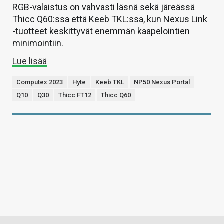
RGB-valaistus on vahvasti läsnä sekä järeässä
Thicc Q60:ssa että Keeb TKL:ssa, kun Nexus Link
-tuotteet keskittyvät enemmän kaapelointien
minimointiin.
Lue lisää
Computex 2023
Hyte
Keeb TKL
NP50 Nexus Portal
Q10
Q30
Thicc FT12
Thicc Q60