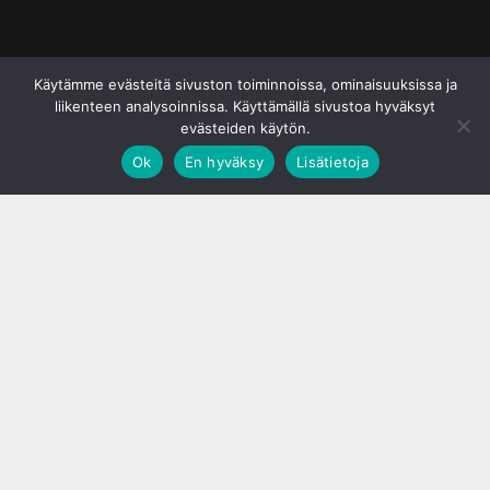
© S&J Media Oy
Käytämme evästeitä sivuston toiminnoissa, ominaisuuksissa ja
liikenteen analysoinnissa. Käyttämällä sivustoa hyväksyt
evästeiden käytön.
Ok
En hyväksy
Lisätietoja
;