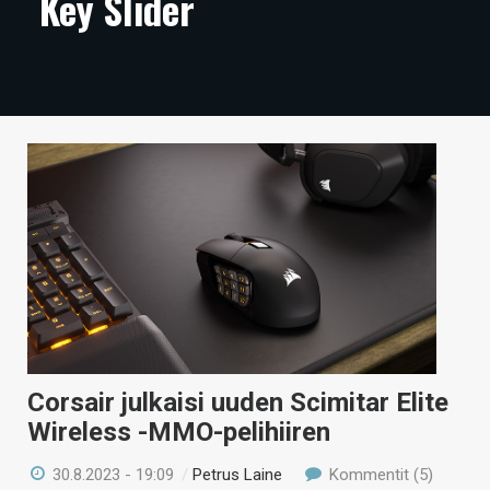
Key Slider
ARTIKKELIT
VIDEOT
TECHBBS
TIETOA
HINTA.FI
KAUPPA
VAIHDA TEEMA
Corsair julkaisi uuden Scimitar Elite
HAKU
Wireless -MMO-pelihiiren
30.8.2023 - 19:09
/
Petrus Laine
Kommentit (5)