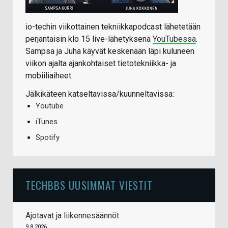
io-techin viikottainen tekniikkapodcast lähetetään
perjantaisin klo 15 live-lähetyksenä
YouTubessa
.
Sampsa ja Juha käyvät keskenään läpi kuluneen
viikon ajalta ajankohtaiset tietotekniikka- ja
mobiiliaiheet.
Jälkikäteen katseltavissa/kuunneltavissa:
Youtube
iTunes
Spotify
TECHBBS UUSIMMAT VIESTIT
Ajotavat ja liikennesäännöt
9.8.2026