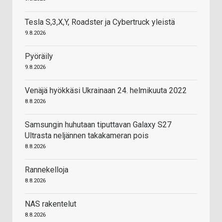
Tesla S,3,X,Y, Roadster ja Cybertruck yleistä
9.8.2026
Pyöräily
9.8.2026
Venäjä hyökkäsi Ukrainaan 24. helmikuuta 2022
8.8.2026
Samsungin huhutaan tiputtavan Galaxy S27
Ultrasta neljännen takakameran pois
8.8.2026
Rannekelloja
8.8.2026
NAS rakentelut
8.8.2026