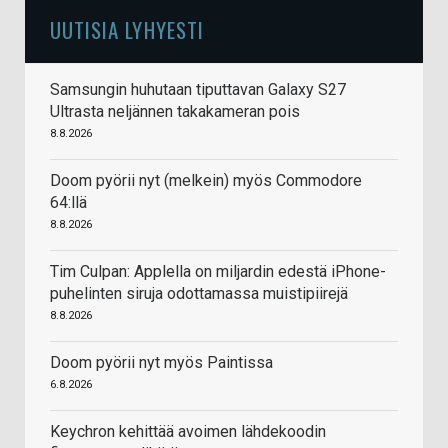
UUTISIA LYHYESTI
Samsungin huhutaan tiputtavan Galaxy S27
Ultrasta neljännen takakameran pois
8.8.2026
Doom pyörii nyt (melkein) myös Commodore
64:llä
8.8.2026
Tim Culpan: Applella on miljardin edestä iPhone-
puhelinten siruja odottamassa muistipiirejä
8.8.2026
Doom pyörii nyt myös Paintissa
6.8.2026
Keychron kehittää avoimen lähdekoodin