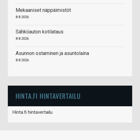
Mekaaniset näppäimistöt
8.8.2026
Sähköauton kotilataus
8.8.2026
Asunnon ostaminen ja asuntolaina
8.8.2026
HINTA.FI HINTAVERTAILU
Hinta.fi hintavertailu